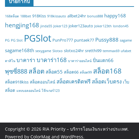
ป้ายกำกับ
happy168
918Kiss
allbet24hr
168สล็อต
188bet
918kissauto
bonus888
hengjing168
joker123auto
jinda55
Joker123
Joker123th
london45
PGSlot
Pussy888
PunPro777
puntaek77
PG
PG Slot
sagame
sagame168th
slotxo24hr
sretthi99
sexygame
Slotxo
temmax69
ufabet
บาคาร่า168
บาคาร่า
ปั่นแตก66
คาสิโน
บาคาร่าออนไลน์
สล็อต168
สล็อต
พุซซี่888
สล็อต55
สล็อต66
สล็อต99
สล็อตเครดิตฟรี
สล็อตเว็บตรง
สล็อต918kiss
สล็อตออนไลน์
เว็บ
สล็อต
แทงบอลออนไลน์
โจ๊กเกอร์123
Copyright © 2026
RIA Priority – บริการโอนเงินระหว่างประเทศ
.
Powered by
ColorMag
and
WordPress
.