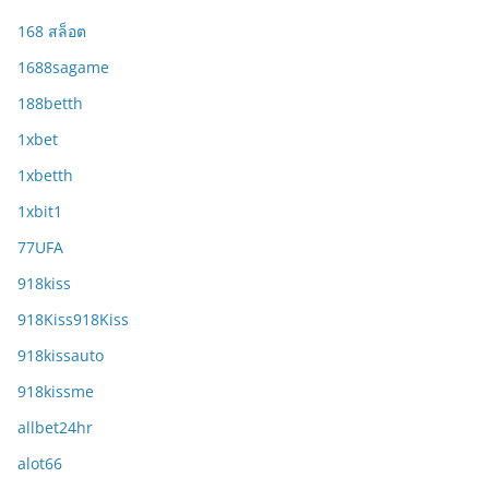
168 สล็อต
1688sagame
188betth
1xbet
1xbetth
1xbit1
77UFA
918kiss
918Kiss918Kiss
918kissauto
918kissme
allbet24hr
alot66