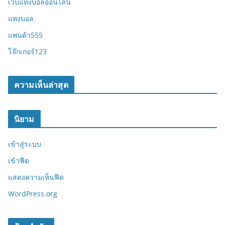
เว็บแทงบอลออนไลน์
แทงบอล
แพนด้า555
โจ๊กเกอร์123
ความเห็นล่าสุด
นิยาม
เข้าสู่ระบบ
เข้าฟีด
แสดงความเห็นฟีด
WordPress.org