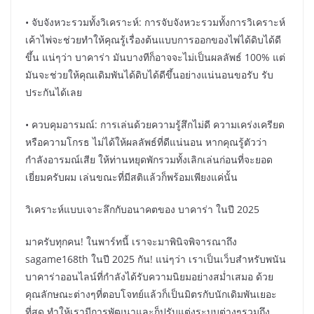
• จับจังหวะรวมทั้งวิเคราะห์: การจับจังหวะรวมทั้งการวิเคราะห์
เค้าไพ่จะช่วยทำให้คุณรู้เรื่องต้นแบบการออกของไพ่ได้ดิบได้ดี
ขึ้น แน่ๆว่า บาคาร่า มันบางทีก็อาจจะไม่เป็นผลลัพธ์ 100% แต่
มันจะช่วยให้คุณเดิมพันได้ดิบได้ดีขึ้นอย่างแน่นอนขอรับ รับ
ประกันได้เลย
• ควบคุมอารมณ์: การเล่นด้วยความรู้สึกไม่ดี ความเคร่งเครียด
หรือความโกรธ ไม่ได้ให้ผลลัพธ์ที่ดีแน่นอน หากคุณรู้ตัวว่า
กำลังอารมณ์เสีย ให้ท่านหยุดพักรวมทั้งเลิกเล่นก่อนที่จะยอด
เยี่ยมครับผม เล่นขณะที่มีสติแล้วก็พร้อมเพียงแค่นั้น
วิเคราะห์แบบเจาะลึกกับอนาคตของ บาคาร่า ในปี 2025
มาครับทุกคน! ในพาร์ทนี้ เราจะมาพินิจพิจารณาถึง
sagame168th ในปี 2025 กัน! แน่ๆว่า เราเป็นเว็บสำหรับพนัน
บาคาร่าออนไลน์ที่กำลังได้รับความนิยมอย่างสม่ำเสมอ ด้วย
คุณลักษณะต่างๆที่ตอบโจทย์แล้วก็เป็นมิตรกับนักเดิมพันเยอะ
ที่สุด ทำให้เรามีการพัฒนาและก็ปรับแต่งระบบต่างๆรวมถึง