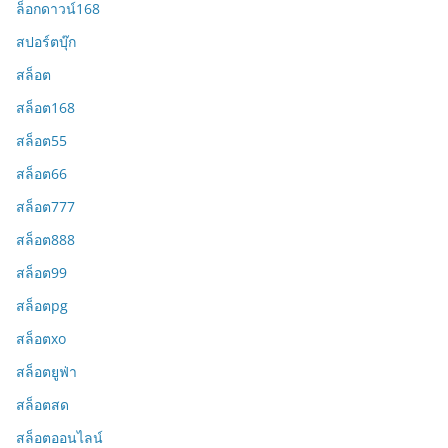
ล็อกดาวน์168
สปอร์ตบุ๊ก
สล็อต
สล็อต168
สล็อต55
สล็อต66
สล็อต777
สล็อต888
สล็อต99
สล็อตpg
สล็อตxo
สล็อตยูฟ่า
สล็อตสด
สล็อตออนไลน์