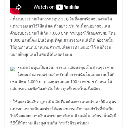
• ตั้งงบประมาณในการลงทุน: ระบุเงินที่คุณพร้อมจะลงทุนใน
แต่ละรอบเอาไว้ให้แน่ชัด ตัวอย่างเช่น วันนี้คุณอยากจะเล่น
ด้วยงบประมาณไม่เกิน 1,000 บาท ก็ระบุเอาไว้เลยครับผม โดย
1,000 บาทนี้จะเป็นเงินทุนที่คุณสามารถเล่นเสียได้ ต่อจากนั้น
ให้คุณกำหนดเป้าหมายสำหรับเพื่อการทำเงินเอาไว้ แม้ถึงจุด
หมายก็หยุดเล่นในทันทีได้เลยครับผม
• แบ่งเงินทุนเป็นส่วน: การแบ่งเงินลงทุนเป็นส่วนๆจะช่วย
ให้คุณสามารถพร้อมสำหรับเพื่อการพนันในแต่ละรอบได้ดี
เช่น มีทุน 1,000 บาท ลงทุนรอบละ 100 บาท ฯลฯ กำหนดให้
แจ่มกระจ่างเพื่อป้องกันไม่ให้ลงทุนทั้งหมดในครั้งเดียว
• ใช้สูตรเดินเงิน: สูตรเดินเงินที่ผมต้องการแนะนำเลยก็คือ สูตร
แทงทบ เพราะมันจะช่วยให้คุณสามารถรักษาผลกำไรที่ทำเป็น
ไปเรื่อยคุณจะทบเงินเฉพาะตอนที่เล่นเสียแค่นั้น แม้กระนั้นดังนี้
วิธีนี้ก็มีความเสี่ยงสูงเช่นกัน ก็ระวังด้วยครับผม