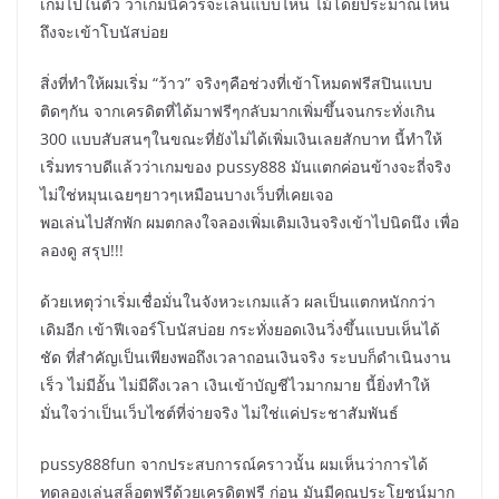
เกมไปในตัว ว่าเกมนี้ควรจะเล่นแบบไหน ไม้โดยประมาณไหน
ถึงจะเข้าโบนัสบ่อย
สิ่งที่ทำให้ผมเริ่ม “ว้าว” จริงๆคือช่วงที่เข้าโหมดฟรีสปินแบบ
ติดๆกัน จากเครดิตที่ได้มาฟรีๆกลับมากเพิ่มขึ้นจนกระทั่งเกิน
300 แบบสับสนๆในขณะที่ยังไม่ได้เพิ่มเงินเลยสักบาท นี้ทำให้
เริ่มทราบดีแล้วว่าเกมของ pussy888 มันแตกค่อนข้างจะถี่จริง
ไม่ใช่หมุนเฉยๆยาวๆเหมือนบางเว็บที่เคยเจอ
พอเล่นไปสักพัก ผมตกลงใจลองเพิ่มเติมเงินจริงเข้าไปนิดนึง เพื่อ
ลองดู สรุป!!!
ด้วยเหตุว่าเริ่มเชื่อมั่นในจังหวะเกมแล้ว ผลเป็นแตกหนักกว่า
เดิมอีก เข้าฟีเจอร์โบนัสบ่อย กระทั่งยอดเงินวิ่งขึ้นแบบเห็นได้
ชัด ที่สำคัญเป็นเพียงพอถึงเวลาถอนเงินจริง ระบบก็ดำเนินงาน
เร็ว ไม่มีอั้น ไม่มีดึงเวลา เงินเข้าบัญชีไวมากมาย นี้ยิ่งทำให้
มั่นใจว่าเป็นเว็บไซต์ที่จ่ายจริง ไม่ใช่แค่ประชาสัมพันธ์
pussy888fun จากประสบการณ์คราวนั้น ผมเห็นว่าการได้
ทดลองเล่นสล็อตฟรีด้วยเครดิตฟรี ก่อน มันมีคุณประโยชน์มาก