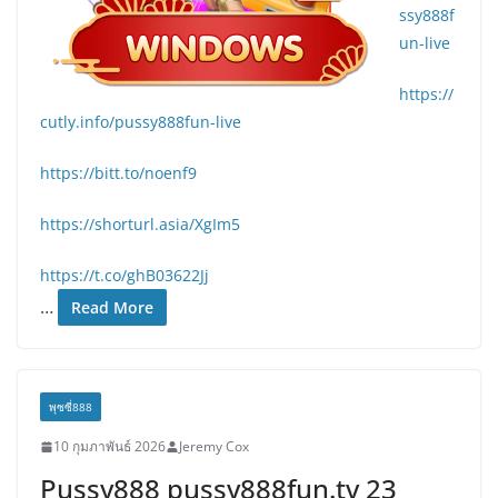
ssy888f
un-live
https://
cutly.info/pussy888fun-live
https://bitt.to/noenf9
https://shorturl.asia/XgIm5
https://t.co/ghB03622Jj
…
Read More
พุซซี่888
10 กุมภาพันธ์ 2026
Jeremy Cox
Pussy888 pussy888fun.tv 23