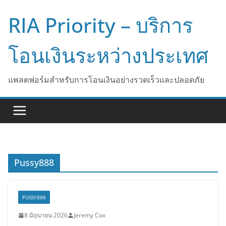
Skip
RIA Priority – บริการ
to
content
โอนเงินระหว่างประเทศ
แพลตฟอร์มสำหรับการโอนเงินอย่างรวดเร็วและปลอดภัย
Pussy888
PUSSY888
8 มิถุนายน 2026
Jeremy Cox