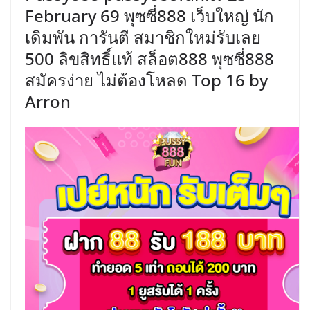
February 69 พุซซี่888 เว็บใหญ่ นัก
เดิมพัน การันตี สมาชิกใหม่รับเลย
500 ลิขสิทธิ์แท้ สล็อต888 พุซซี่888
สมัครง่าย ไม่ต้องโหลด Top 16 by
Arron