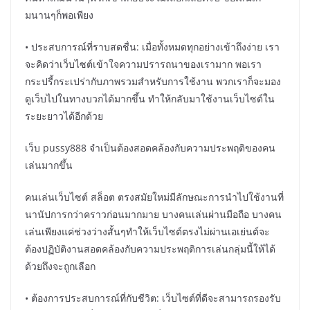
มนานๆก็พอเพียง
• ประสบการณ์ที่ราบสดชื่น: เมื่อทั้งหมดทุกอย่างเข้าถึงง่าย เรา
จะคิดว่าเว็บไซต์เข้าใจความปรารถนาของเรามาก พอเรา
กระปรี้กระเปร่ากับภาพรวมสำหรับการใช้งาน พวกเราก็จะมอง
ดูเว็บไปในทางบวกได้มากขึ้น ทำให้กลับมาใช้งานเว็บไซต์ใน
ระยะยาวได้อีกด้วย
เว็บ pussy888 จำเป็นต้องสอดคล้องกับความประพฤติของคน
เล่นมากขึ้น
คนเล่นเว็บไซต์ สล็อต ตรงสมัยใหม่มีลักษณะการนำไปใช้งานที่
นานัปการกว่าคราวก่อนมากมาย บางคนเล่นผ่านมือถือ บางคน
เล่นเพียงแค่ช่วงว่างสั้นๆทำให้เว็บไซต์ตรงไม่ผ่านเอเย่นต์จะ
ต้องปฏิบัติงานสอดคล้องกับความประพฤติการเล่นกลุ่มนี้ให้ได้
ด้วยถึงจะถูกเลือก
• ต้องการประสบการณ์ที่กับชีวิต: เว็บไซต์ที่ดีจะสามารถรองรับ