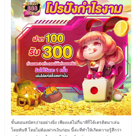
ขั้นตอนสมัครง่ายอย่างยิ่ง เพียงแค่ไม่กี่นาทีก็ได้เครดิตมาเล่น
โดยทันที โดยไม่ต้องฝากเงินก่อน นี้ล่ะที่ทำให้เกิดความรู้สึกว่า