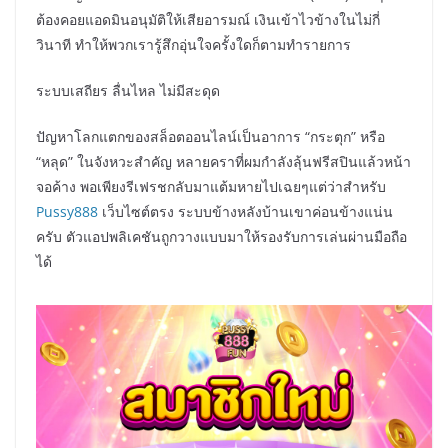
ต้องคอยแอดมินอนุมัติให้เสียอารมณ์ เงินเข้าไวข้างในไม่กี่
วินาที ทำให้พวกเรารู้สึกอุ่นใจครั้งใดก็ตามทำรายการ
ระบบเสถียร ลื่นไหล ไม่มีสะดุด
ปัญหาโลกแตกของสล็อตออนไลน์เป็นอาการ “กระตุก” หรือ
“หลุด” ในจังหวะสำคัญ หลายคราที่ผมกำลังลุ้นฟรีสปินแล้วหน้า
จอค้าง พอเพียงรีเฟรชกลับมาแต้มหายไปเฉยๆแต่ว่าสำหรับ
Pussy888
เว็บไซต์ตรง ระบบข้างหลังบ้านเขาค่อนข้างแน่น
ครับ ตัวแอปพลิเคชันถูกวางแบบมาให้รองรับการเล่นผ่านมือถือ
ได้