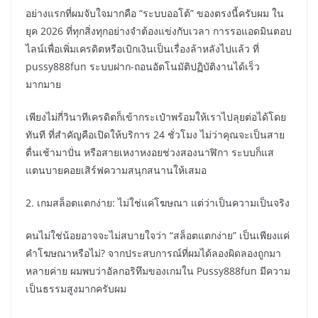
อย่างแรกที่ผมจับใจมากคือ “ระบบออโต้” ของตรงนี้ครับผม ใน
ยุค 2026 ที่ทุกสิ่งทุกอย่างจำต้องแข่งกับเวลา การรอแอดมินตอบ
ไลน์เพื่อเพิ่มเครดิตหรือเบิกเงินเป็นเรื่องล้าหลังไปแล้ว ที่
pussy888fun ระบบฝาก-ถอนอัตโนมัติปฏิบัติงานได้เร็ว
มากมาย
เพียงไม่กี่วินาทีเครดิตก็เข้ากระเป๋าพร้อมให้เราไปลุยต่อได้โดย
ทันที ที่สำคัญคือเปิดให้บริการ 24 ชั่วโมง ไม่ว่าคุณจะเป็นสาย
ตื่นเช้ามาปั่น หรือสายเหงาหงอยช่วงสองนาฬิกา ระบบก็แส
แตนบายคอยเสิร์ฟความสนุกสนานให้เสมอ
2. เกมสล็อตแตกง่าย: ไม่ใช่แค่โฆษณา แต่ว่าเป็นความเป็นจริง
คนไม่ใช่น้อยอาจจะไม่สบายใจว่า “สล็อตแตกง่าย” เป็นเพียงแค่
คำโฆษณาหรือไม่? จากประสบการณ์ที่ผมได้ลองผิดลองถูกมา
หลายค่าย ผมพบว่าอัลกอริทึมของเกมใน Pussy888fun มีความ
เป็นธรรมสูงมากครับผม