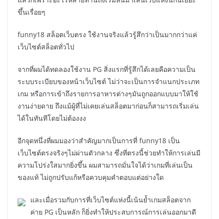
ขึ้นเรื่อยๆ
funny18 สล็อตเว็บตรง ใช้งานจริงแล้วรู้สึกว่าเป็นมากกว่าแค่
เว็บไซต์สล็อตทั่วไป
จากที่ผมได้ทดลองใช้งาน PG สิ่งแรกที่รู้สึกได้เลยคือความเป็น
ระบบระเบียบของหน้าเว็บไซต์ ไม่ว่าจะเป็นการจำแนกประเภท
เกม หรือการเข้าถึงรายการอาหารต่างๆมันถูกออกแบบมาให้ใช้
งานง่ายดาย ถึงแม้ผู้ที่ไม่เคยเล่นสล็อตมาก่อนก็สามารถเริ่มเล่น
ได้ในทันทีโดยไม่ต้องงง
อีกจุดหนึ่งที่ผมมองว่าสำคัญมากเป็นการที่ funny18 เป็น
เว็บไซต์ตรงจริงๆไม่ผ่านตัวกลาง ซึ่งที่ตรงนี้ช่วยทำให้การเล่นมี
ความโปร่งใสมากยิ่งขึ้น ผมสามารถมั่นใจได้ว่าเกมที่เล่นเป็น
ของแท้ ไม่ถูกปรับแก้หรือควบคุมคำตอบแต่อย่างใด
และเมื่อรวมกับการที่เว็บไซต์แห่งนี้เน้นย้ำเกมสล็อตจาก
ค่าย PG เป็นหลัก ก็ยิ่งทำให้ประสบการณ์การเล่นออกมาดี