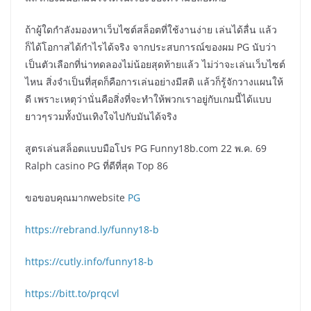
ถ้าผู้ใดกำลังมองหาเว็บไซต์สล็อตที่ใช้งานง่าย เล่นได้ลื่น แล้ว
ก็ได้โอกาสได้กำไรได้จริง จากประสบการณ์ของผม PG นับว่า
เป็นตัวเลือกที่น่าทดลองไม่น้อยสุดท้ายแล้ว ไม่ว่าจะเล่นเว็บไซต์
ไหน สิ่งจำเป็นที่สุดก็คือการเล่นอย่างมีสติ แล้วก็รู้จักวางแผนให้
ดี เพราะเหตุว่านั่นคือสิ่งที่จะทำให้พวกเราอยู่กับเกมนี้ได้แบบ
ยาวๆรวมทั้งบันเทิงใจไปกับมันได้จริง
สูตรเล่นสล็อตแบบมือโปร PG Funny18b.com 22 พ.ค. 69
Ralph casino PG ที่ดีที่สุด Top 86
ขอขอบคุณมากwebsite
PG
https://rebrand.ly/funny18-b
https://cutly.info/funny18-b
https://bitt.to/prqcvl