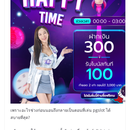
เพราะอะไรช่วงก่อนนอนถึงกลายเป็นตอนที่เล่น pgslot ได้
สบายที่สุด?