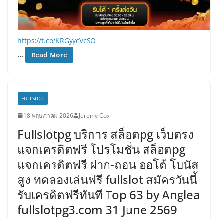
https://t.co/KRGyycVcSO
…
Read More
FULLSLOT
18 พฤษภาคม 2026
Jeremy Cox
Fullslotpg บริการ สล็อตpg เว็บตรง
แจกเครดิตฟรี โปรโมชั่น สล็อตpg
แจกเครดิตฟรี ฝาก-ถอน ออโต้ โบนัส
สูง ทดลองเล่นฟรี fullslot สมัครวันนี้
รับเครดิตฟรีทันที Top 63 by Anglea
fullslotpg3.com 31 June 2569