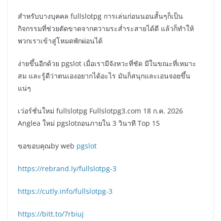
สำหรับบางบุคคล fullslotpg การเล่นก่อนนอนสั้นๆก็เป็น
กิจกรรมที่ช่วยตัดขาดจากความระส่ำระสายได้ดี แล้วก็ทำให้
พวกเราเข้าสู่โหมดพักผ่อนได้
ง่ายขึ้นอีกด้วย pgslot เมื่อเรามีจังหวะที่ชัด มีในขณะที่เหมาะ
สม และรู้ดีว่าตนเองอยากได้อะไร มันก็สนุกและเอนจอยขึ้น
แน่ๆ
เว่อร์ชั่นใหม่ fullslotpg Fullslotpg3.com 18 ก.ค. 2026
Anglea ใหม่ pgslotถอนภายใน 3 วินาที Top 15
ขอขอบคุณby web
pgslot
https://rebrand.ly/fullslotpg-3
https://cutly.info/fullslotpg-3
https://bitt.to/7rbiuj