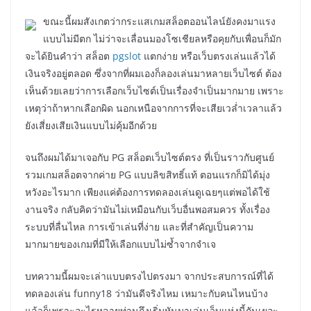
ขณะนี้ผมสังเกตว่ากระแสเกมสล็อตออนไลน์ยังคงมาแรง
แบบไม่มีตก ไม่ว่าจะเลื่อนมองโซเชียลหรือคุยกับเพื่อนก็มัก
จะได้ยินคำว่า สล็อต
pgslot
แตกง่าย หรือเว็บตรงเล่นแล้วได้
เงินจริงอยู่ตลอด ซึ่งจากที่ผมเองก็ลองเล่นมาหลายเว็บไซต์ ต้อง
เห็นด้วยเลยว่าการเลือกเว็บไซต์เป็นเรื่องจำเป็นมากมาย เพราะ
เหตุว่าถ้าหากเลือกผิด นอกเหนือจากการที่จะเสียเวล่ำเวลาแล้ว
ยังเสี่ยงเสียเงินแบบไม่คุ้มอีกด้วย
จนถึงผมได้มาเจอกับ PG สล็อตเว็บไซต์ตรง ที่เป็นราวกับศูนย์
รวมเกมสล็อตจากค่าย PG แบบลิขสิทธิ์แท้ ตอนแรกก็มิได้มุ่ง
หวังอะไรมาก เพียงแค่ต้องการทดลองเล่นดูเฉยๆแต่พอได้ใช้
งานจริง กลับคิดว่ามันไม่เหมือนกับเว็บอื่นพอสมควร ทั้งเรื่อง
ระบบที่ลื่นไหล การเข้าเล่นที่ง่าย และที่สำคัญเป็นความ
มากมายของเกมที่มีให้เลือกแบบไม่ซ้ำจากจำเจ
บทความนี้ผมจะเล่าแบบตรงไปตรงมา จากประสบการณ์ที่ได้
ทดลองเล่น funny18 ว่ามันดีจริงไหม เหมาะกับคนไหนบ้าง
แล้วก็เพราะอะไรหลายท่านถึงเริ่มหันมาเล่นเว็บแห่งนี้กันเยอะ