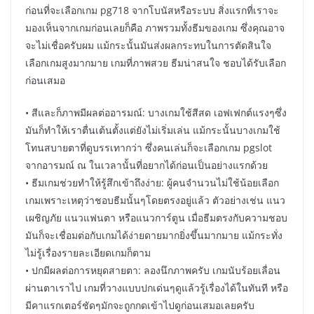
ก่อนที่จะเลือกเกม pg718 จากโบนัสหรือระบบ สิ่งแรกที่เราจะ
มองเห็นจากเกมก่อนเลยก็คือ ภาพรวมทั้งธีมของเกม ซึ่งคุณอาจ
จะไม่เชื่อครับผม แม้กระนั้นมันส่งผลกระทบในการตัดสินใจ
เลือกเกมสูงมากมาย เกมที่ภาพสวย ธีมน่าสนใจ ชอบได้รับเลือก
ก่อนเสมอ
• สีและก็ภาพมีผลต่ออารมณ์: บางเกมใช้สีสด เอฟเฟกต์แรงๆซึ่ง
มันก็ทำให้เราตื่นเต้นตั้งแต่ยังไม่เริ่มเล่น แม้กระนั้นบางเกมใช้
โทนสบายตาที่ดูบรรเทากว่า ซึ่งคนเล่นก็จะเลือกเกม pgslot
จากอารมณ์ ณ ในเวลานั้นที่อยากได้ก่อนเป็นอย่างแรกด้วย
• ธีมเกมช่วยทำให้รู้สึกเข้าถึงง่าย: ผู้คนจำนวนไม่ใช้น้อยเลือก
เกมเพราะเหตุว่าชอบธีมนั้นๆโดยตรงอยู่แล้ว ตัวอย่างเช่น แนว
เผชิญภัย แนวแฟนตา หรือแนวการ์ตูน เมื่อธีมตรงกับความชอบ
มันก็จะเชื่อมต่อกับเกมได้ง่ายดายมากยิ่งขึ้นมากมาย แม้กระทั่ง
ไม่รู้เรื่องรายละเอียดเกมก็ตาม
• ปกมีผลต่อการหยุดสายตา: ลองนึกภาพครับ เกมนับร้อยเลื่อน
ผ่านตาเราไป เกมที่วางแบบปกเด่นๆดูแล้วรู้เรื่องได้ในทันที หรือ
มีคาแรกเตอร์ชัดๆมักจะถูกกดเข้าไปดูก่อนเสมอเลยครับ