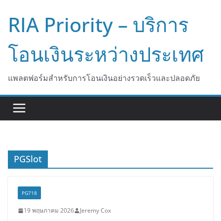
Skip
RIA Priority – บริการ
to
content
โอนเงินระหว่างประเทศ
แพลตฟอร์มสำหรับการโอนเงินอย่างรวดเร็วและปลอดภัย
PGSlot
PG718
19 พฤษภาคม 2026
Jeremy Cox