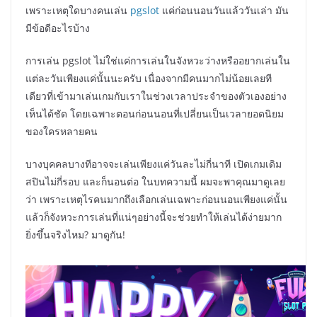
เพราะเหตุใดบางคนเล่น
pgslot
แค่ก่อนนอนวันแล้ววันเล่า มัน
มีข้อดีอะไรบ้าง
การเล่น pgslot ไม่ใช่แค่การเล่นในจังหวะว่างหรืออยากเล่นใน
แต่ละวันเพียงแค่นั้นนะครับ เนื่องจากมีคนมากไม่น้อยเลยที
เดียวที่เข้ามาเล่นเกมกับเราในช่วงเวลาประจำของตัวเองอย่าง
เห็นได้ชัด โดยเฉพาะตอนก่อนนอนที่เปลี่ยนเป็นเวลายอดนิยม
ของใครหลายคน
บางบุคคลบางทีอาจจะเล่นเพียงแค่วันละไม่กี่นาที เปิดเกมเดิม
สปินไม่กี่รอบ และก็นอนต่อ ในบทความนี้ ผมจะพาคุณมาดูเลย
ว่า เพราะเหตุไรคนมากถึงเลือกเล่นเฉพาะก่อนนอนเพียงแค่นั้น
แล้วก็จังหวะการเล่นที่แน่ๆอย่างนี้จะช่วยทำให้เล่นได้ง่ายมาก
ยิ่งขึ้นจริงไหม? มาดูกัน!