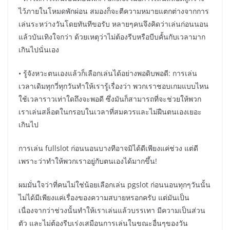
ไว้ภายในโหมดพักผ่อน สมองก็จะตีความหมายแตกต่างจากการ
เล่นระหว่างวันโดยทันทีขอรับ หลายๆคนจึงคิดว่าเล่นก่อนนอน
แล้วบันเทิงใจกว่า ด้วยเหตุว่าไม่ต้องรีบหรือบีบคั้นกับเวลามาก
เกินไปนั่นเอง
• รู้จังหวะตนเองแล้วก็เลือกเล่นได้อย่างพอดิบพอดี: การเล่น
เวลาเดิมทุกวี่ทุกวันทำให้เรารู้เรื่องว่า พวกเราชอบเกมแบบไหน
ใช้เวลาราวเท่าใดถึงจะพอดี ซึ่งมันก็สามารถที่จะช่วยให้พวก
เราเล่นสล็อตในกรอบในเวลาที่สมควรและไม่ฝืนตนเองเยอะ
เกินไป
การเล่น fullslot ก่อนนอนบางทีอาจมิได้ดีเพียงแค่ช่วง แต่ดี
เพราะว่าทำให้พวกเราอยู่กับตนเองได้มากขึ้น!
ผมมั่นใจว่าที่คนไม่ใช่น้อยเลือกเล่น pgslot ก่อนนอนทุกๆวันนั้น
ไม่ได้มีเพียงแค่เรื่องของความสบายหรอกครับ แต่มันเป็น
เนื่องจากว่าช่วงนั้นทำให้เราเล่นแล้วบรรเทา มีความเป็นส่วน
ตัว และไม่ต้องรีบเร่งเสมือนการเล่นในขณะอื่นๆของวัน