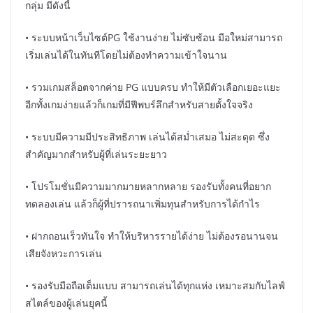
กลุ่ม มีดังนี้
• ระบบหน้าเว็บไซต์PG ใช้งานง่าย ไม่ซับซ้อน มือใหม่สามารถ
เริ่มเล่นได้ในทันทีโดยไม่ต้องทำความเข้าใจนาน
• รวมเกมสล็อตจากค่าย PG แบบครบ ทำให้มีตัวเลือกเยอะแยะ
อีกทั้งเกมง่ายแล้วก็เกมที่มีฟีพบร์ลึกสำหรับสายตั้งใจจริง
• ระบบมีความมีประสิทธิภาพ เล่นได้สม่ำเสมอ ไม่สะดุด ซึ่ง
สำคัญมากสำหรับผู้ที่เล่นระยะยาว
• โปรโมชั่นมีความมากมายหลากหลาย รองรับทั้งคนที่อยาก
ทดลองเล่น แล้วก็ผู้ที่ปรารถนาเพิ่มทุนสำหรับการได้กำไร
• ฝากถอนเร็วทันใจ ทำให้บริหารรายได้ง่าย ไม่ต้องรอนานจน
เสียจังหวะการเล่น
• รองรับมือถือเต็มแบบ สามารถเล่นได้ทุกแห่ง เหมาะสมกับไลฟ์
สไตล์ของผู้เล่นยุคนี้