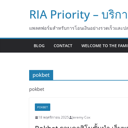
Skip
RIA Priority – บริ
to
content
แพลตฟอร์มสำหรับการโอนเงินอย่างรวดเร็วและป
BLOG
CONTACT
WELCOME TO THE FAMI
pokbet
pokbet
POKBET
18 พฤศจิกายน 2025
Jeremy Cox