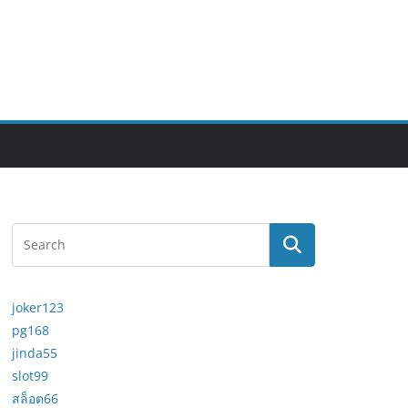
joker123
pg168
jinda55
slot99
สล็อต66