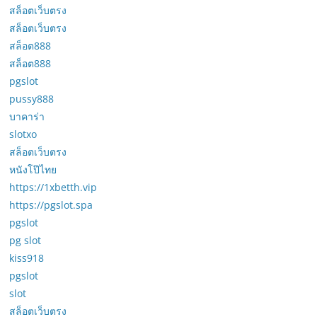
สล็อตเว็บตรง
สล็อตเว็บตรง
สล็อต888
สล็อต888
pgslot
pussy888
บาคาร่า
slotxo
สล็อตเว็บตรง
หนังโป๊ไทย
https://1xbetth.vip
https://pgslot.spa
pgslot
pg slot
kiss918
pgslot
slot
สล็อตเว็บตรง