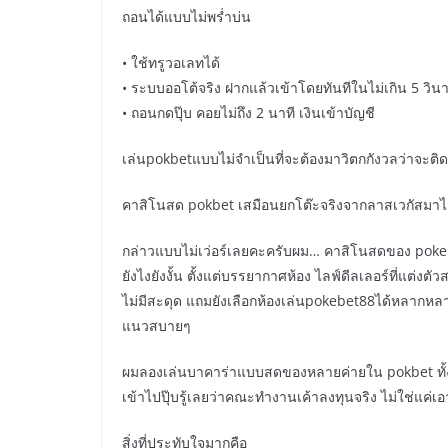
ถอนได้แบบไม่พร่ำบ่น
• ใช้ทรูวอเลทได้
• ระบบออโต้จริง ฝากแล้วเข้าโดยทันทีในไม่เกิน 5 วินา
• ถอนกดปุ๊บ คอยไม่ถึง 2 นาที เงินเข้าบัญชี
เล่นpokbetแบบไม่จำเป็นที่จะต้องมาวิตกกังวลว่าจะต
คาสิโนสด pokbet เสมือนยกโต๊ะจริงจากลาสเวกัสมาไ
กล่าวแบบไม่เว่อร์เลยคะครับผม… คาสิโนสดของ pokebet8
ยังไงยังงั้น ตั้งแต่บรรยากาศห้อง ไลฟ์ดีลเลอร์ที่แต่
ไม่มีสะดุด แถมยังเลือกห้องเล่นpokebet88ได้หลากหล
แนวสบายๆ
ผมลองเล่นบาคาร่าแบบสดของหลายค่ายใน pokbet ทั้
เข้าไปปุ๊บรู้เลยว่าคณะทำงานเค้าลงทุนจริง ไม่ใช่แค่เ
สิ่งที่ประทับใจมากคือ