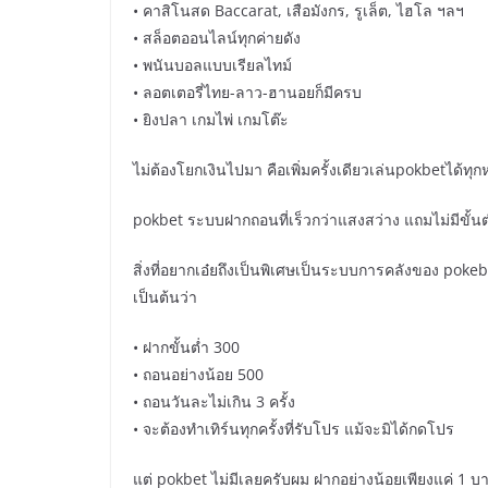
• คาสิโนสด Baccarat, เสือมังกร, รูเล็ต, ไฮโล ฯลฯ
• สล็อตออนไลน์ทุกค่ายดัง
• พนันบอลแบบเรียลไทม์
• ลอตเตอรี่ไทย-ลาว-ฮานอยก็มีครบ
• ยิงปลา เกมไพ่ เกมโต๊ะ
ไม่ต้องโยกเงินไปมา คือเพิ่มครั้งเดียวเล่นpokbetได้ทุ
pokbet ระบบฝากถอนที่เร็วกว่าแสงสว่าง แถมไม่มีขั้นต
สิ่งที่อยากเอ๋ยถึงเป็นพิเศษเป็นระบบการคลังของ pokeb
เป็นต้นว่า
• ฝากขั้นต่ำ 300
• ถอนอย่างน้อย 500
• ถอนวันละไม่เกิน 3 ครั้ง
• จะต้องทำเทิร์นทุกครั้งที่รับโปร แม้จะมิได้กดโปร
แต่ pokbet ไม่มีเลยครับผม ฝากอย่างน้อยเพียงแค่ 1 