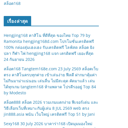
สล็อต168
เรื่องล่าสุด
Hengjing168 คาสิโน ที่ดีที่สุด ของไทย Top 79 by
Ramonita hengjing168d.com โปรโมชั่นเครดิตฟรี
100% กล่องสุ่มเฮงเฮง รับเครดิตฟรี ไลฟ์สด สล็อต ยิง
ปลา กีฬา ไพ่ hengjing168 แจก เครดิตฟรี เยอะที่สุด
24 กันยายน 2026
สล็อต168 Tangtem168e.com 23 July 2569 สล็อตเว็บ
ตรง คาสิโนครบทุกค่าย เข้าเล่นง่าย ฟีลดี ฝากมาคุ้มค่า
ไม่กินมาม่าแน่นอน เล่นลื่น ไม่มีสะดุด คัดมาแล้ว เล่น
ได้ทุกเกม tangtem168 ห้ามพลาด โปรดีรออยู่ Top 84
by Modesto
สล็อต888 สล็อต 2026 รวมเกมแตกง่าย ฟีเจอร์เด่น และ
วิธีเลือกเว็บที่เหมาะกับผู้เล่น 8 JUL 2569 web ตรง
jin888.asia พนัน เว็บใหญ่ เครดิตฟรี Top 51 by Jani
Sexy168 30 July 2026 บาคาร่า168 เปิดมุมมองใหม่