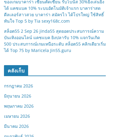
ของเกมบาคาร่า เซียนตัดเซียน รับโบนัส 30%ยิ่งเล่นยิ่ง
ได้ แคชแบค 10% ระบบอัตโนมัติเจ้าแรก บาคาร่าสด
ดีลเลอร์สาวสวย บาคาร่า สมัครไว ได้โปรใหญ่ ใช้สิทธิ์
ทันใจ Top 5 by Tia sexy168c.com
สล็อต55 2 Sep 26 jinda55 สุดยอดประสบการณ์ความ
บันเทิงออนไลน์ แคชแบค ยิงปลารับ 10% แจกวันเกิด
500 ประสบการณ์เกมเหนือระดับ สล็อต55 คลิกเดียวเริ่ม
ได้ Top 75 by Maricela Jin55.guru
คลังเก็บ
กรกฎาคม 2026
มิถุนายน 2026
พฤษภาคม 2026
เมษายน 2026
มีนาคม 2026
กุมภาพันธ์ 2026