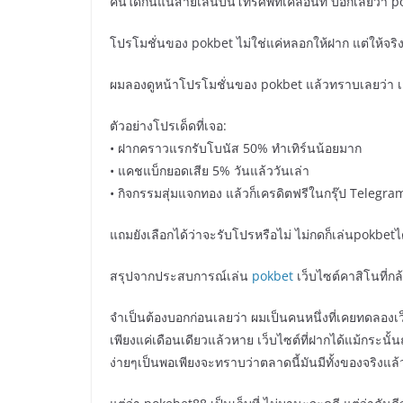
คนใดกันแน่สายเล่นบนโทรศัพท์เคลื่อนที่ บอกเลยว่า 
โปรโมชั่นของ pokbet ไม่ใช่แค่หลอกให้ฝาก แต่ให้จริ
ผมลองดูหน้าโปรโมชั่นของ pokbet แล้วทราบเลยว่า เค
ตัวอย่างโปรเด็ดที่เจอ:
• ฝากคราวแรกรับโบนัส 50% ทำเทิร์นน้อยมาก
• แคชแบ็กยอดเสีย 5% วันแล้ววันเล่า
• กิจกรรมสุ่มแจกทอง แล้วก็เครดิตฟรีในกรุ๊ป Telegra
แถมยังเลือกได้ว่าจะรับโปรหรือไม่ ไม่กดก็เล่นpokbetไ
สรุปจากประสบการณ์เล่น
pokbet
เว็บไซต์คาสิโนที่
จำเป็นต้องบอกก่อนเลยว่า ผมเป็นคนหนึ่งที่เคยทดลองเว็บ
เพียงแค่เดือนเดียวแล้วหาย เว็บไซต์ที่ฝากได้แม้กระนั
ง่ายๆเป็นพอเพียงจะทราบว่าตลาดนี้มันมีทั้งของจริงแล