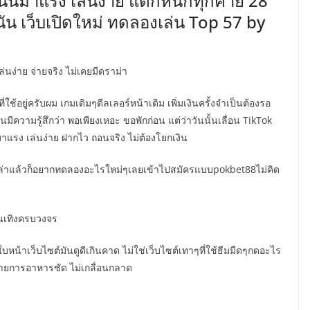
นันมาแรง เล่นง่าย แตกหนักทุกค่าย 28
ัน เว็บเปิดใหม่ ทดลองเล่น Top 57 by
นง่าย จ่ายจริง ไม่เคยมีดราม่า
ิมที่ใช้อยู่ครับผม เกมเดิมๆดีลเลอร์หน้าเดิม เพิ่มเงินครั้งจำเป็นต้องรอ
นมีความรู้สึกว่า พอเพียงเหอะ ขอพักก่อน แต่ว่าวันนั้นเลื่อน TikTok
 มาแรง เล่นง่าย ฝากไว ถอนจริง ไม่ต้องโยกเงิน
ปล่าแล้วก็อยากทดลองอะไรใหม่ๆเลยเข้าไปสมัครแบบpokbet88ไม่คิด
ันเทิงครบวงจร
บหน้าเว็บไซต์มันดูดีเกินคาด ไม่ใช่เว็บไซต์เทาๆที่ใช้ธีมมืดๆกดอะไร
 รายการอาหารชัด ไม่เกลื่อนกลาด