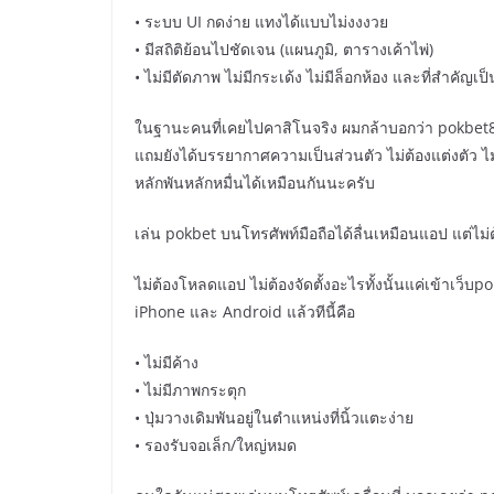
• ระบบ UI กดง่าย แทงได้แบบไม่งงงวย
• มีสถิติย้อนไปชัดเจน (แผนภูมิ, ตารางเค้าไพ่)
• ไม่มีตัดภาพ ไม่มีกระเด้ง ไม่มีล็อกห้อง และที่สำคัญ
ในฐานะคนที่เคยไปคาสิโนจริง ผมกล้าบอกว่า pokbet
แถมยังได้บรรยากาศความเป็นส่วนตัว ไม่ต้องแต่งตัว ไ
หลักพันหลักหมื่นได้เหมือนกันนะครับ
เล่น pokbet บนโทรศัพท์มือถือได้ลื่นเหมือนแอป แต่ไม
ไม่ต้องโหลดแอป ไม่ต้องจัดตั้งอะไรทั้งนั้นแค่เข้าเว็
iPhone และ Android แล้วทีนี้คือ
• ไม่มีค้าง
• ไม่มีภาพกระตุก
• ปุ่มวางเดิมพันอยู่ในตำแหน่งที่นิ้วแตะง่าย
• รองรับจอเล็ก/ใหญ่หมด