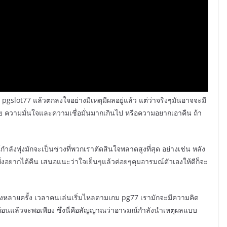
pgslot77 แล้วตกลงใจอย่างมีเหตุมีผลอยู่แล้ว แต่ว่าจริงๆมันอาจจะมี
ดาย ความมั่นใจและความเชื่อมั่นมากเกินไป หรือความอยากเอาคืน ถ้า
กำลังพุ่งมักจะเป็นช่วงที่พวกเราตัดสินใจพลาดสูงที่สุด อย่างเช่น หลัง
ทั่งอยากได้คืน เสนอแนะว่าใจเย็นๆแล้วค่อยๆคุมอารมณ์ตัวเองให้ดีก็จะ
ตนเองหลายครั้ง เวลาคนเล่นเริ่มไหลตามเกม pg77 เรามักจะมีความคิด
นก่อนแล้วจะพอเพียง ซึ่งนี่คือสัญญาณว่าอารมณ์กำลังนำเหตุผลแบบ