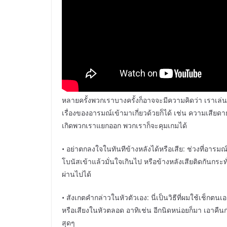
หลายครั้งพวกเราบางครั้งก็อาจจะมีความคิดว่า เราเล่น 
เรื่องของอารมณ์เข้ามาเกี่ยวด้วยก็ได้ เช่น ความเสีย
เกิดพวกเราแยกออก พวกเราก็จะคุมเกมได้
• อย่าตกลงใจในทันทีข้างหลังได้หรือเสีย: ช่วงที่อารมณ์
โบนัสเข้าแล้วมั่นใจเกินไป หรือข้างหลังเสียติดกันกระ
ผ่านไปได้
• สังเกตคำกล่าวในหัวตัวเอง: นี่เป็นวิธีที่ผมใช้เช็ก
หรือเสียงในหัวตลอด อาทิเช่น อีกนิดหน่อยก็มา เอาคื
สุดๆ