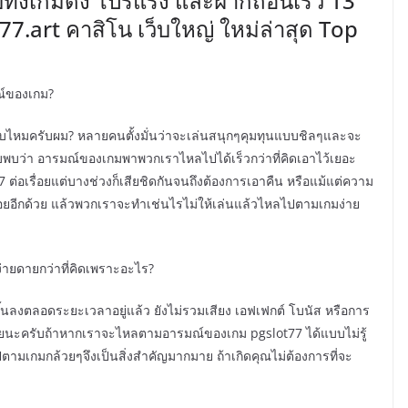
รบทั้งเกมดัง โปรแรง และฝากถอนเร็ว 13
77.art คาสิโน เว็บใหญ่ ใหม่ล่าสุด Top
ณ์ของเกม?
ไหมครับผม? หลายคนตั้งมั่นว่าจะเล่นสนุกๆคุมทุนแบบชิลๆและจะ
กลับพบว่า อารมณ์ของเกมพาพวกเราไหลไปได้เร็วกว่าที่คิดเอาไว้เยอะ
่อเรื่อยแต่บางช่วงก็เสียชิดกันจนถึงต้องการเอาคืน หรือแม้แต่ความ
รื่อยอีกด้วย แล้วพวกเราจะทำเช่นไรไม่ให้เล่นแล้วไหลไปตามเกมง่าย
ายดายกว่าที่คิดเพราะอะไร?
ึ้นลงตลอดระยะเวลาอยู่แล้ว ยังไม่รวมเสียง เอฟเฟกต์ โบนัส หรือการ
กเลยนะครับถ้าหากเราจะไหลตามอารมณ์ของเกม pgslot77 ได้แบบไม่รู้
ปตามเกมกล้วยๆจึงเป็นสิ่งสำคัญมากมาย ถ้าเกิดคุณไม่ต้องการที่จะ