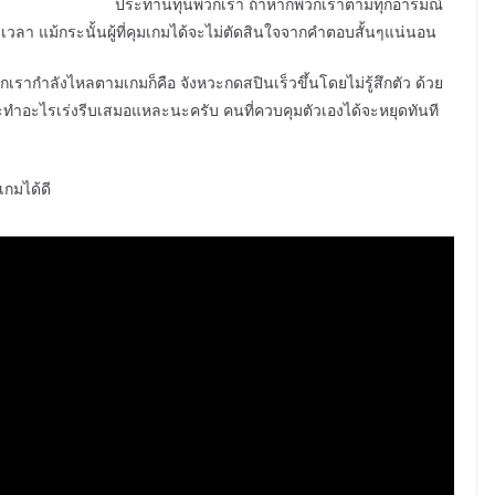
ประทานทุนพวกเรา ถ้าหากพวกเราตามทุกอารมณ์
ลา แม้กระนั้นผู้ที่คุมเกมได้จะไม่ตัดสินใจจากคำตอบสั้นๆแน่นอน
ากำลังไหลตามเกมก็คือ จังหวะกดสปินเร็วขึ้นโดยไม่รู้สึกตัว ด้วย
กจะทำอะไรเร่งรีบเสมอแหละนะครับ คนที่ควบคุมตัวเองได้จะหยุดทันที
กมได้ดี