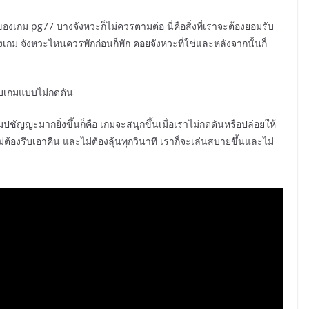
เกม pg77 บางจังหวะก็ไม่ควรตามต่อ นี่คือสิ่งที่เราจะต้องยอมรับ
ของเกม จังหวะไหนควรพักก่อนก็พัก คอยจังหวะที่ใช่และหลังจากนั้นก็
นกับเกมแบบไม่กดดัน
มปชัญญะมากยิ่งขึ้นก็คือ เกมจะสนุกขึ้นเมื่อเราไม่กดดันหรือปล่อยให้
องรีบเอาคืน และไม่ต้องลุ้นทุกวินาที เราก็จะเล่นสบายขึ้นและไม่