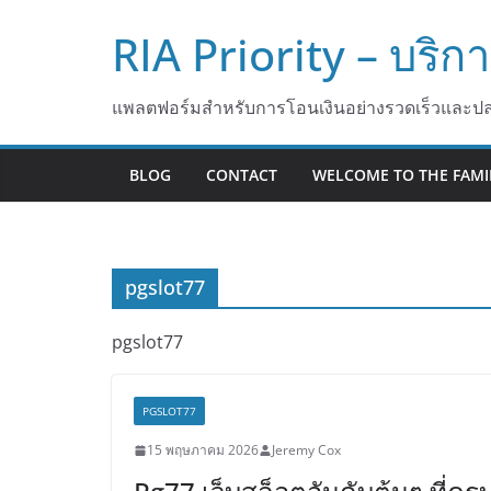
Skip
RIA Priority – บริ
to
content
แพลตฟอร์มสำหรับการโอนเงินอย่างรวดเร็วและป
BLOG
CONTACT
WELCOME TO THE FAMI
pgslot77
pgslot77
PGSLOT77
15 พฤษภาคม 2026
Jeremy Cox