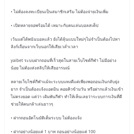
• ไม่ต้องลงทะเบียนเป็นสมาชิกเสริม ไม่ต้องจ่ายเงินเพิ่ม
• เปิดหลายจอพร้อมได้ เหมาะกับคนเล่นบอลสเต็ป
เว้นแต่ได้พนันบอลแล้ว ยังได้ลุ้นแบบใหม่ๆไม่จำเป็นต้องไปหา
ลิงก์เถื่อนจากเว็บนอกให้เสียเวล่ำเวลา
yaibet ระบบฝากถอนที่เร็วสุดในสายเว็บไซต์กีฬา ไม่มีอย่าง
น้อย ไม่ต้องส่งสลิปให้เสียอารมณ์
หลายเว็บไซต์กีฬาแม้จะระบบแทงดีแต่เพียงพอถอนเงินกลับยุ่ง
ยาก จำเป็นต้องแจ้งแอดมิน คอยคิวข้ามวัน หรือฝากแล้วเงินเข้า
ไม่ตรงยอด แต่ว่า เดิมพันกีฬา ทำให้เห็นเลยว่าระบบการเงินที่ดี
ช่วยให้คนกล้าเล่นยาวๆ
• ฝากถอนอัตโนมัติเต็มระบบ ไม่ต้องแจ้ง
• ฝากอย่างน้อยแค่ 1 บาท ถอนอย่างน้อยแค่ 100