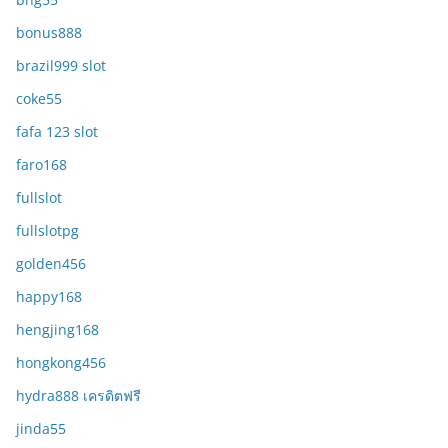
bonus888
brazil999 slot
coke55
fafa 123 slot
faro168
fullslot
fullslotpg
golden456
happy168
hengjing168
hongkong456
hydra888 เครดิตฟรี
jinda55