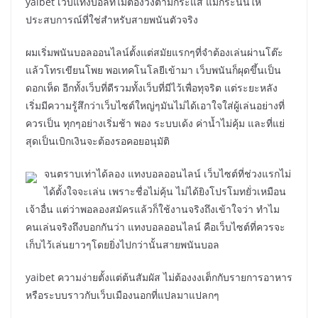
yaibet เว็บแทงบอลที่ไม่ต้องวิ่งตามกระแส แม้กระนั้นให้
ประสบการณ์ที่ใช่สำหรับสายพนันตัวจริง
ผมเริ่มพนันบอลออนไลน์ตั้งแต่สมัยแรกๆที่จำต้องเล่นผ่านโต๊ะ
แล้วโทรเขียนโพย พอเทคโนโลยีเข้ามา เว็บพนันก็ผุดขึ้นเป็น
ดอกเห็ด อีกทั้งเว็บที่ดีรวมทั้งเว็บที่มีไว้เพื่อทุจริต แต่ระยะหลัง
เริ่มมีความรู้สึกว่าเว็บไซต์ใหญ่ๆมันไม่ได้เอาใจใส่ผู้เล่นอย่างที่
ควรเป็น ทุกๆอย่างเริ่มช้า พอง ระบบเด้ง ค่าน้ำไม่คุ้ม และที่แย่
สุดเป็นเบิกเงินจะต้องรอคอยอนุมัติ
จนตราบเท่าได้ลอง แทงบอลออนไลน์ เว็บไซต์ที่ช่วงแรกไม่
ได้ตั้งใจจะเล่น เพราะชื่อไม่คุ้น ไม่ได้ยิงโปรโมทยั่วเหมือน
เจ้าอื่น แต่ว่าพอลองสมัครแล้วก็ใช้งานจริงถึงเข้าใจว่า ทำไม
คนเล่นจริงถึงบอกกันว่า แทงบอลออนไลน์ คือเว็บไซต์ที่ควรจะ
เก็บไว้เล่นยาวๆโดยยิ่งไปกว่านั้นสายพนันบอล
yaibet ความง่ายตั้งแต่ต้นสัมผัส ไม่ต้องงงเต็กกับรายการอาหาร
หรือระบบราวกับเว็บเมืองนอกที่แปลมาแปลกๆ