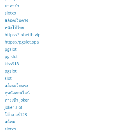
บาคาร่า
slotxo
สล็อตเว็บตรง
หนังโป๊ไทย
https://1xbetth.vip
https://pgslot.spa
pgslot
pg slot
kiss918
pgslot
slot
สล็อตเว็บตรง
ดูหนังออนไลน์
ทางเข้า joker
joker slot
โจ๊กเกอร์123
สล็อต
slotxo