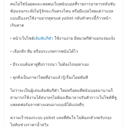
คนไม่ใช่น้อยคงจะเคยพบเว็บพนันบอลที่รายการอาหารสลับซับ
ซ้อนจนกระทั่งไม่รู้จักจะเริ่มตรงไหน หรือมีแปลไทยแต่ว่าแปล
แบบมึนงงๆใช้งานยากสุดๆแต่ yaibet กลับทำตรงนี้ก้าวหน้า
เกินคาด
• หน้าเว็บไซต์
เดิมพันกีฬา
ใช้งานง่าย มีหมวดกีฬาแยกแจ่มแจ้ง
• เลือกลีก ทีม หรือประเภทการพนันได้ไว
• มีระบบค้นหาคู่ที่ปรารถนา ไม่ต้องไถจอหาเอง
• ทุกสิ่งเป็นภาษาไทยที่อ่านแล้วรู้เรื่องโดยทันที
ไม่ว่าจะเป็นผู้เล่นเดิมพันกีฬา ใหม่หรือคนที่พนันบอลมานานก็
สามารถใช้งานได้สบายๆไม่ต้องเสียเวลาปรับตัวราวเว็บไซต์ที่ชู
แพลตฟอร์มจากต่างแดนมาแบบมิได้แปลดีๆ
ความเร็วของระบบ yaibet แทงที่ทันใจ ไม่ต้องกลัวกดรับรอง
ไม่ทันช่วงราคาน้ำสวิง