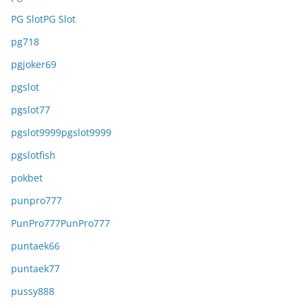
PG SlotPG Slot
pg718
pgjoker69
pgslot
pgslot77
pgslot9999pgslot9999
pgslotfish
pokbet
punpro777
PunPro777PunPro777
puntaek66
puntaek77
pussy888