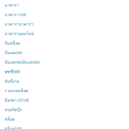
บาคาร่า
บาคาร่า168
บาคาร่าบาคาร่า
บาคาร่าออนไลน์
ปั่นสล็อต
ปั่นแตก66
ปั่นแตก66ปั่นแตก66
พุซซี่888
มันนี่เกม
รวมเกมสล็อต
ล็อกดาวน์168
สปอร์ตบุ๊ก
สล็อต
สล็อต168