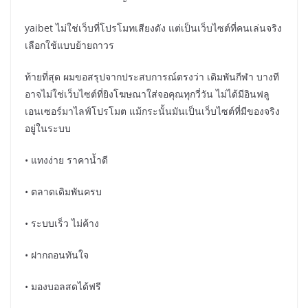
yaibet ไม่ใช่เว็บที่โปรโมทเสียงดัง แต่เป็นเว็บไซต์ที่คนเล่นจริง
เลือกใช้แบบย้ายถาวร
ท้ายที่สุด ผมขอสรุปจากประสบการณ์ตรงว่า เดิมพันกีฬา บางที
อาจไม่ใช่เว็บไซต์ที่ยิงโฆษณาใส่จอคุณทุกวี่วัน ไม่ได้มีอินฟลู
เอนเซอร์มาไลฟ์โปรโมต แม้กระนั้นมันเป็นเว็บไซต์ที่มีของจริง
อยู่ในระบบ
• แทงง่าย ราคาน้ำดี
• ตลาดเดิมพันครบ
• ระบบเร็ว ไม่ค้าง
• ฝากถอนทันใจ
• มองบอลสดได้ฟรี