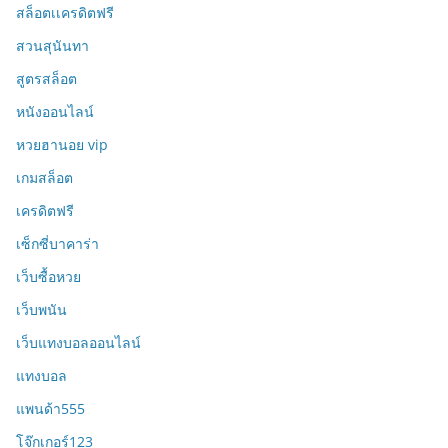
สล็อตเเครดิตฟรี
สวนสุนันทา
สูตรสล็อต
หนังออนไลน์
หวยฮานอย vip
เกมสล็อต
เครดิตฟรี
เซ็กซี่บาคาร่า
เว็บซื้อหวย
เว็บพนัน
เว็บแทงบอลออนไลน์
แทงบอล
แพนด้า555
โจ๊กเกอร์123