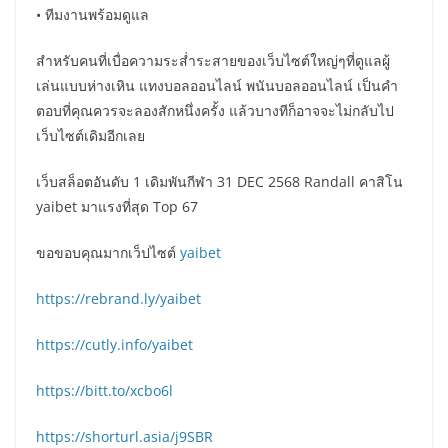
• ทีมงานพร้อมดูแล
สำหรับคนที่เบื่อความระส่ำระสายของเว็บไซต์ใหญ่ๆที่ดูแลผู้
เล่นแบบห่างเหิน แทงบอลออนไลน์ พนันบอลออนไลน์ เป็นคำ
ตอบที่คุณควรจะลองสักหนึ่งครั้ง แล้วบางทีก็อาจจะไม่กลับไป
เว็บไซต์เดิมอีกเลย
เว็บสล็อตอันดับ 1 เดิมพันกีฬา 31 DEC 2568 Randall คาสิโน
yaibet มาแรงที่สุด Top 67
ขอขอบคุณมากเว็ปไซต์
yaibet
https://rebrand.ly/yaibet
https://cutly.info/yaibet
https://bitt.to/xcbo6l
https://shorturl.asia/j9SBR