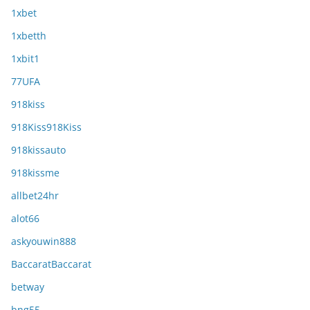
1xbet
1xbetth
1xbit1
77UFA
918kiss
918Kiss918Kiss
918kissauto
918kissme
allbet24hr
alot66
askyouwin888
BaccaratBaccarat
betway
bng55