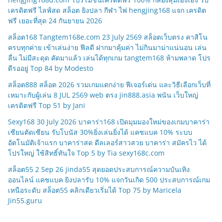
เครดิตฟรี ไลฟ์สด สล็อต ยิงปลา กีฬา ไพ่ hengjing168 แจก เครดิต
ฟรี เยอะที่สุด 24 กันยายน 2026
สล็อต168 Tangtem168e.com 23 July 2569 สล็อตเว็บตรง คาสิโน
ครบทุกค่าย เข้าเล่นง่าย ฟีลดี ฝากมาคุ้มค่า ไม่กินมาม่าแน่นอน เล่น
ลื่น ไม่มีสะดุด คัดมาแล้ว เล่นได้ทุกเกม tangtem168 ห้ามพลาด โปร
ดีรออยู่ Top 84 by Modesto
สล็อต888 สล็อต 2026 รวมเกมแตกง่าย ฟีเจอร์เด่น และวิธีเลือกเว็บที่
เหมาะกับผู้เล่น 8 JUL 2569 web ตรง jin888.asia พนัน เว็บใหญ่
เครดิตฟรี Top 51 by Jani
Sexy168 30 July 2026 บาคาร่า168 เปิดมุมมองใหม่ของเกมบาคาร่า
เซียนตัดเซียน รับโบนัส 30%ยิ่งเล่นยิ่งได้ แคชแบค 10% ระบบ
อัตโนมัติเจ้าแรก บาคาร่าสด ดีลเลอร์สาวสวย บาคาร่า สมัครไว ได้
โปรใหญ่ ใช้สิทธิ์ทันใจ Top 5 by Tia sexy168c.com
สล็อต55 2 Sep 26 jinda55 สุดยอดประสบการณ์ความบันเทิง
ออนไลน์ แคชแบค ยิงปลารับ 10% แจกวันเกิด 500 ประสบการณ์เกม
เหนือระดับ สล็อต55 คลิกเดียวเริ่มได้ Top 75 by Maricela
Jin55.guru