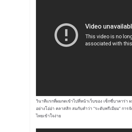
วินาทีแรกที่ผมกดเข้าไปที่หน้าเว็บของ เซ็กซี่บาคาร่า 
อย่างโอ่อ่า คลาสสิก สมกับคำว่า “ระดับพรีเมียม” ก
ไทยเข้าใจง่าย