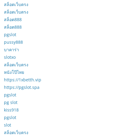
สล็อตเว็บตรง
สล็อตเว็บตรง
สล็อต888
สล็อต888
pgslot
pussy888
บาคาร่า
slotxo
สล็อตเว็บตรง
หนังโป๊ไทย
https://1xbetth.vip
https://pgslot.spa
pgslot
pg slot
kiss918
pgslot
slot
สล็อตเว็บตรง