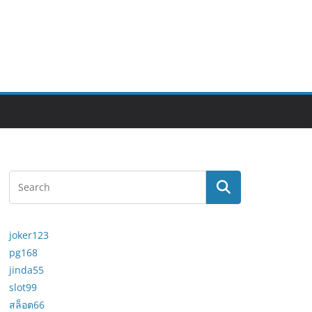
joker123
pg168
jinda55
slot99
สล็อต66