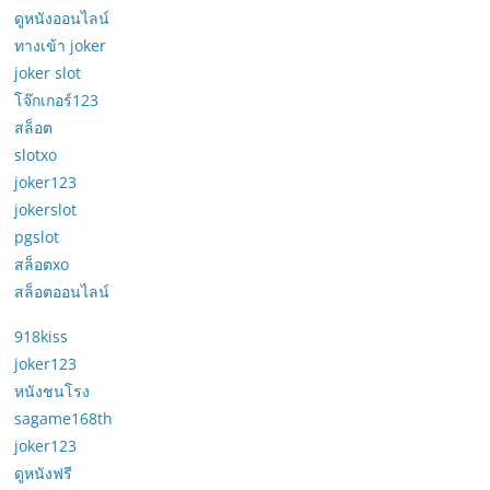
ดูหนังออนไลน์
ทางเข้า joker
joker slot
โจ๊กเกอร์123
สล็อต
slotxo
joker123
jokerslot
pgslot
สล็อตxo
สล็อตออนไลน์
918kiss
joker123
หนังชนโรง
sagame168th
joker123
ดูหนังฟรี