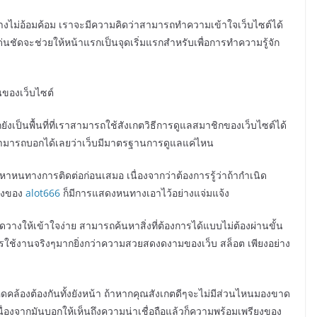
ย่างไม่อ้อมค้อม เราจะมีความคิดว่าสามารถทำความเข้าใจเว็บไซต์ได้
่นชัดจะช่วยให้หน้าแรกเป็นจุดเริ่มแรกสำหรับเพื่อการทำความรู้จัก
นของเว็บไซต์
ป็นพื้นที่ที่เราสามารถใช้สังเกตวิธีการดูแลสมาชิกของเว็บไซต์ได้
รกสามารถบอกได้เลยว่าเว็บมีมาตรฐานการดูแลแค่ไหน
าหนทางการติดต่อก่อนเสมอ เนื่องจากว่าต้องการรู้ว่าถ้ากำเนิด
ตรงของ
alot666
ก็มีการแสดงหนทางเอาไว้อย่างแจ่มแจ้ง
วางให้เข้าใจง่าย สามารถค้นหาสิ่งที่ต้องการได้แบบไม่ต้องผ่านขั้น
รใช้งานจริงๆมากยิ่งกว่าความสวยสดงดงามของเว็บ สล็อต เพียงอย่าง
ลสอดคล้องต้องกันทั้งยังหน้า ถ้าหากคุณสังเกตดีๆจะไม่มีส่วนไหนมองขาด
นื่องจากมันบอกให้เห็นถึงความน่าเชื่อถือแล้วก็ความพร้อมเพรียงของ