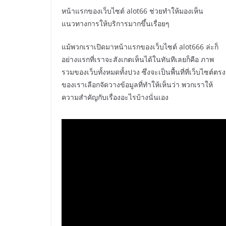
หน้าแรกของเว็บไซต์ alot66 ช่วยทำให้มองเห็น
แนวทางการให้บริการมากขึ้นเรื่อยๆ
แม้พวกเราเปิดมาหน้าแรกของเว็บไซต์ alot666 ล่ะก็
อย่างแรกที่เราจะสังเกตเห็นได้ในทันทีเลยก็คือ ภาพ
รวมของเว็บทั้งหมดทั้งปวง ซึ่งจะเป็นพื้นที่ที่เว็บไซต์ตรง
ของเราเลือกจัดวางข้อมูลที่ทำให้เห็นว่า พวกเราให้
ความสำคัญกับเรื่องอะไรบ้างนั่นเอง