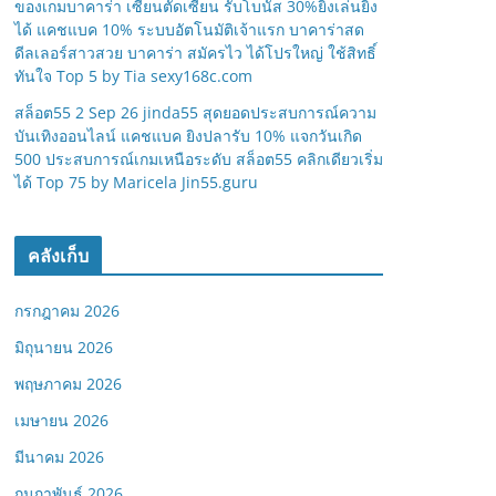
ของเกมบาคาร่า เซียนตัดเซียน รับโบนัส 30%ยิ่งเล่นยิ่ง
ได้ แคชแบค 10% ระบบอัตโนมัติเจ้าแรก บาคาร่าสด
ดีลเลอร์สาวสวย บาคาร่า สมัครไว ได้โปรใหญ่ ใช้สิทธิ์
ทันใจ Top 5 by Tia sexy168c.com
สล็อต55 2 Sep 26 jinda55 สุดยอดประสบการณ์ความ
บันเทิงออนไลน์ แคชแบค ยิงปลารับ 10% แจกวันเกิด
500 ประสบการณ์เกมเหนือระดับ สล็อต55 คลิกเดียวเริ่ม
ได้ Top 75 by Maricela Jin55.guru
คลังเก็บ
กรกฎาคม 2026
มิถุนายน 2026
พฤษภาคม 2026
เมษายน 2026
มีนาคม 2026
กุมภาพันธ์ 2026