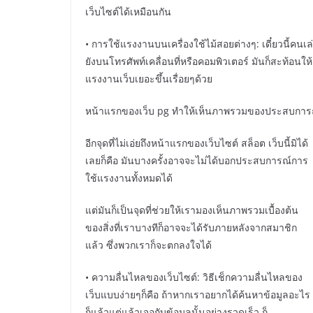
เว็บไซต์ได้เหมือนกัน
• การใช้แรงงานบนเครื่องใช้ไม้สอยต่างๆ: เดี๋ยวนี้คน
ยังบนโทรศัพท์เคลื่อนที่หรือคอมพิวเตอร์ มันก็สะท้อนใ
แรงงานเว็บเยอะขึ้นเรื่อยๆด้วย
หน้าแรกของเว็บ pg ทำให้เห็นภาพรวมของประสบการณ์
อีกจุดที่ไม่เอ่ยถึงหน้าแรกของเว็บไซต์ สล็อต เว็บนี้มิได้
เลยก็คือ มันบางครั้งอาจจะไม่ได้บอกประสบการณ์การ
ใช้แรงงานทั้งหมดได้
แต่มันก็เป็นจุดที่ช่วยให้เรามองเห็นภาพรวมเบื้องต้น
ของสิ่งที่เราบางทีก็อาจจะได้รับภายหลังจากสมาชิก
แล้ว ซึ่งพวกเราก็จะตกลงใจได้
• ความลื่นไหลของเว็บไซต์: วิธีเช็กความลื่นไหลของ
เว็บแบบง่ายๆก็คือ ถ้าหากเราอยากได้ค้นหาข้อมูลอะไร
ก็แล้วแต่แล้วเจอกับข้อมูลนั้นอย่างรวดเร็ว ก็