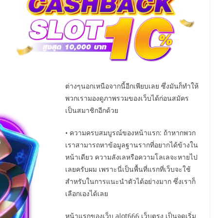
ต่างๆนอกเหนือจากนี้อีกเพียบเลย ซึ่งมันก็ทำให้
พวกเรามองดูภาพรวมของเว็บได้ก่อนสมัคร
เป็นสมาชิกอีกด้วย
• ความครบสมบูรณ์ของหน้าแรก: ถ้าหากพวก
เราสามารถหาข้อมูลฐานรากที่อยากได้ข้างใน
หน้าเดียว ความลังเลหรือความโลเลจะหายไป
เลยครับผม เพราะนี่เป็นพื้นที่แรกที่เว็บจะใช้
สำหรับในการแนะนำตัวได้อย่างมาก ซึ่งเราก็
เลือกเองได้เลย
หน้าแรกของเว็บ alot666 เว็บตรง เป็นจุดเริ่ม