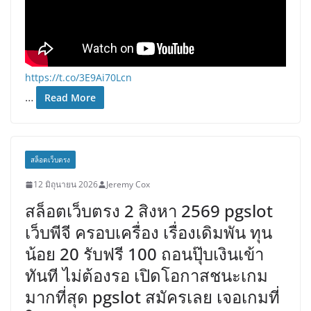
https://t.co/3E9Ai70Lcn
…
Read More
สล็อตเว็บตรง
12 มิถุนายน 2026
Jeremy Cox
สล็อตเว็บตรง 2 สิงหา 2569 pgslot
เว็บพีจี ครอบเครื่อง เรื่องเดิมพัน ทุน
น้อย 20 รับฟรี 100 ถอนปุ๊บเงินเข้า
ทันที ไม่ต้องรอ เปิดโอกาสชนะเกม
มากที่สุด pgslot สมัครเลย เจอเกมที่