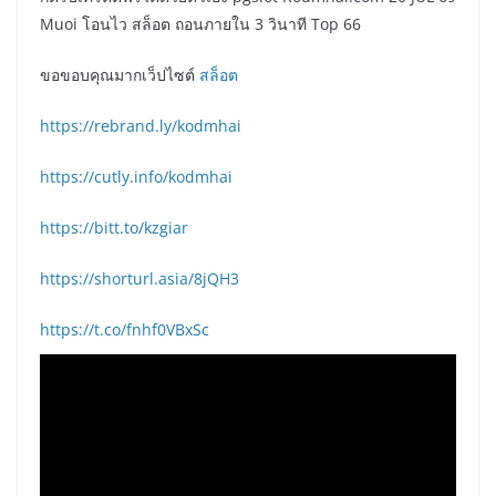
Muoi โอนไว สล็อต ถอนภายใน 3 วินาที Top 66
ขอขอบคุณมากเว็ปไซต์
สล็อต
https://rebrand.ly/kodmhai
https://cutly.info/kodmhai
https://bitt.to/kzgiar
https://shorturl.asia/8jQH3
https://t.co/fnhf0VBxSc