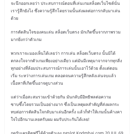
จะนึกออกเลยว่า ประสบการณ์ตอนที่เล่นเกมสล็อตเว็บไซต์นั่น
เรารู้สึกยังไง ซึ่งความรู้สึกโดยรวมนั้นส่งผลต่อการกลับมาเล่น
ด้วย
การตัดสินใจของคนเล่น สล็อตเว็บตรง มักเกิดขึ้นจากภาพรวม
มากยิ่งกว่าตัวเกม
พวกเราจะมองเห็นได้เลยว่า การเล่น สล็อตเว็บตรง นั้นมิได้
ตกลงใจจากตัวเกมเพียงอย่างเดียว แต่มันมีเหตุมาจากจากทุกสิ่ง
ทุกอย่างที่ล้อมประสบการณ์การเล่นนั้นเอาไว้ด้วย ตั้งแต่ตอน
เริ่ม ระหว่างการเล่นเกม ตลอดจนความรู้สึกหลังเล่นจบแล้ว
เนื้อหาที่เกิดขึ้นอาจดูบางส่วน
แต่ว่าเมื่อสะสมรวมเข้าด้วยกัน มันกลับมีอิทธิพลต่อความ
ซาบซึ้งโดยรวมเป็นอย่างมาก ซึ่งเป็นเหตุผลสำคัญที่ส่งผลกระ
ทบต่อการตัดสินใจกลับมาเล่นอีกครั้ง แล้วก็ทำให้เกมนั้นค้างคา
ใจไปอีกนานเลยครับผม ผมรับประกันได้เลย!
กดรับเครดิตฟรีได้ด้วยตัวเอง pgslot Kodmhai.com 20 JUL 69