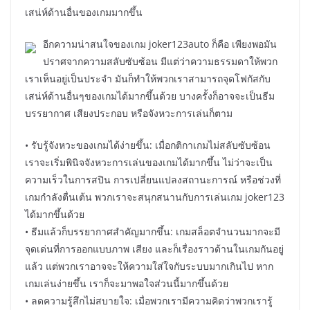
เสน่ห์ด้านอื่นของเกมมากขึ้น
อีกความน่าสนใจของเกม joker123auto ก็คือ เพียงพอมัน
ปราศจากความสลับซับซ้อน มีแต่ว่าความธรรมดาให้พวก
เราเห็นอยู่เป็นประจำ มันก็ทำให้พวกเราสามารถจุดโฟกัสกับ
เสน่ห์ด้านอื่นๆของเกมได้มากขึ้นด้วย บางครั้งก็อาจจะเป็นธีม
บรรยากาศ เสียงประกอบ หรือจังหวะการเล่นก็ตาม
• รับรู้จังหวะของเกมได้ง่ายขึ้น: เมื่อกติกาเกมไม่สลับซับซ้อน
เราจะเริ่มพินิจจังหวะการเล่นของเกมได้มากขึ้น ไม่ว่าจะเป็น
ความเร็วในการสปิน การเปลี่ยนแปลงสถานะการณ์ หรือช่วงที่
เกมกำลังตื่นเต้น พวกเราจะสนุกสนานกับการเล่นเกม joker123
ได้มากขึ้นด้วย
• ธีมแล้วก็บรรยากาศสำคัญมากขึ้น: เกมสล็อตจำนวนมากจะมี
จุดเด่นที่การออกแบบภาพ เสียง และก็เรื่องราวด้านในเกมกันอยู่
แล้ว แต่พวกเราอาจจะให้ความใส่ใจกับระบบมากเกินไป หาก
เกมเล่นง่ายขึ้น เราก็จะมาพอใจส่วนนี้มากขึ้นด้วย
• ลดความรู้สึกไม่สบายใจ: เมื่อพวกเรามีความคิดว่าพวกเรารู้