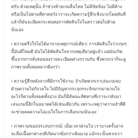
ครับ ด้วยเหตุนั้น ถ้าช่วงท้ายเกมลื่นไหล ไม่มีขัดข้อง ไม่มีค้าง
หรือเป็นไปตามที่คาดหวัง เราจะเกิดความรู้สึกเชิงบวกโดยทันที
แล้วก็มันจะมีผลกระทบต่อการตัดสินใจในคราวต่อไปด้วย
นั่นเอง
• ความตรึงใจไม่ได้มาจากเหตุการณ์เดียว: การตัดสินใจว่าเกมๆ
นี้มันดีไหมดี มันไม่ได้ตัดสินใจจากเหตุเดียวอยู่แล้ว แต่มันเกิด
ขึ้นจากการสั่งสมของรายละเอียดต่างๆรวมกัน ซึ่งพวกเราก็จะดู
ภาพรวมทั้งหมดมากยิ่งกว่า
• ความรู้สึกหลังจากที่มีการใช้งาน: ถ้าเกิดพวกเราเล่นเกมจบ
ด้วยความไม่กังวลใจ ไม่มีปัญหากระจุกกระจิกมากมายวนใจ
อะไรก็ตามทั้งหมดทั้งปวง มันก็มีลัษณะทิศทางที่เราจะกลับมา
เล่นเกมนี้อีกในอนาคตได้เช่นเดียวกัน เพราะเหตุว่าความจำที่ดี
จะช่วยลดความไม่แน่ใจในการเลือกเกมนั่นเอง
• ภาพรวมของประสบการณ์: เมื่อเวลาผ่านไป เราบางครั้งอาจ
จะลืมเนื้อหาต่างๆที่เกิดมากยิ่งกว่าเดิมมาย แม้กระนั้นพวกเรา