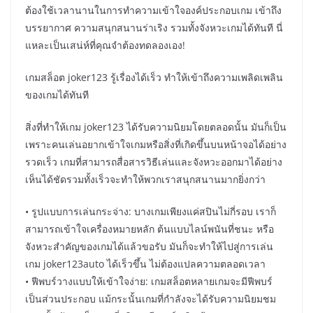
ต้องใช้เวลานานในการทำความเข้าใจองค์ประกอบเกม เข้าถึง
บรรยากาศ ความสนุกสนานร่าเริง รวมทั้งจังหวะเกมได้ทันที นี่
แหละเป็นเสน่ห์ที่คุณจำต้องทดลองเอง!
เกมสล็อต joker123 รู้เรื่องได้เร็ว ทำให้เข้าถึงความเพลิดเพลิน
ของเกมได้ทันที
สิ่งที่ทำให้เกม joker123 ได้รับความนิยมโดยตลอดนั้น มันก็เป็น
เพราะคนเล่นอยากเข้าใจเกมหรือสิ่งที่เกิดขึ้นบนหน้าจอได้อย่าง
รวดเร็ว เกมที่สามารถสื่อสารวิธีเล่นและจังหวะออกมาได้อย่าง
เห็นได้ชัดรวมทั้งเร็วจะทำให้พวกเราสนุกสนานมากยิ่งกว่า
• รูปแบบการเล่นกระจ่าง: บางเกมเพียงแค่สปินไม่กี่รอบ เราก็
สามารถเข้าใจเครื่องหมายหลัก ต้นแบบไลน์พนันที่ชนะ หรือ
จังหวะสำคัญของเกมได้แล้วขอรับ มันก็จะทำให้ไปสู่การเล่น
เกม joker123auto ได้เร็วขึ้น ไม่ต้องแปลความตลอดเวลา
• ฟีพบร์วางแบบให้เข้าใจง่าย: เกมสล็อตหลายเกมจะมีฟีพบร์
เป็นส่วนประกอบ แม้กระนั้นเกมที่กำลังจะได้รับความนิยมชม