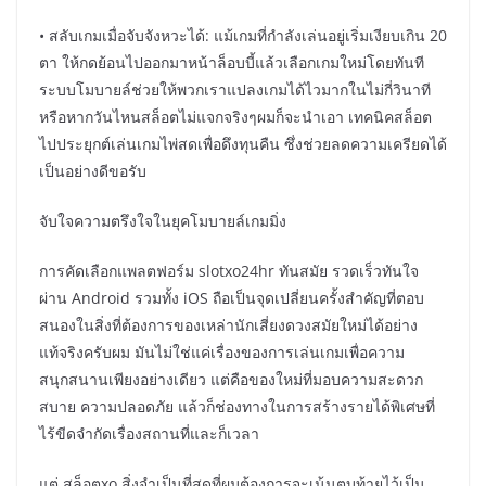
• สลับเกมเมื่อจับจังหวะได้: แม้เกมที่กำลังเล่นอยู่เริ่มเงียบเกิน 20
ตา ให้กดย้อนไปออกมาหน้าล็อบบี้แล้วเลือกเกมใหม่โดยทันที
ระบบโมบายล์ช่วยให้พวกเราแปลงเกมได้ไวมากในไม่กี่วินาที
หรือหากวันไหนสล็อตไม่แจกจริงๆผมก็จะนำเอา เทคนิคสล็อต
ไปประยุกต์เล่นเกมไพ่สดเพื่อดึงทุนคืน ซึ่งช่วยลดความเครียดได้
เป็นอย่างดีขอรับ
จับใจความตรึงใจในยุคโมบายล์เกมมิ่ง
การคัดเลือกแพลตฟอร์ม slotxo24hr ทันสมัย รวดเร็วทันใจ
ผ่าน Android รวมทั้ง iOS ถือเป็นจุดเปลี่ยนครั้งสำคัญที่ตอบ
สนองในสิ่งที่ต้องการของเหล่านักเสี่ยงดวงสมัยใหม่ได้อย่าง
แท้จริงครับผม มันไม่ใช่แค่เรื่องของการเล่นเกมเพื่อความ
สนุกสนานเพียงอย่างเดียว แต่คือของใหม่ที่มอบความสะดวก
สบาย ความปลอดภัย แล้วก็ช่องทางในการสร้างรายได้พิเศษที่
ไร้ขีดจำกัดเรื่องสถานที่และก็เวลา
แต่ สล็อตxo สิ่งจำเป็นที่สุดที่ผมต้องการจะเน้นตบท้ายไว้เป็น