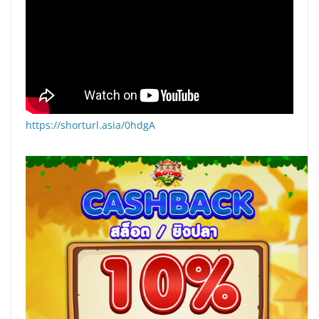
https://shorturl.asia/0hdgA