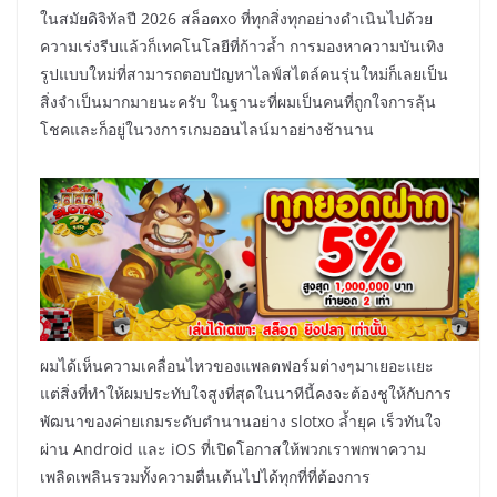
ในสมัยดิจิทัลปี 2026 สล็อตxo ที่ทุกสิ่งทุกอย่างดำเนินไปด้วย
ความเร่งรีบแล้วก็เทคโนโลยีที่ก้าวล้ำ การมองหาความบันเทิง
รูปแบบใหม่ที่สามารถตอบปัญหาไลฟ์สไตล์คนรุ่นใหม่ก็เลยเป็น
สิ่งจำเป็นมากมายนะครับ ในฐานะที่ผมเป็นคนที่ถูกใจการลุ้น
โชคและก็อยู่ในวงการเกมออนไลน์มาอย่างช้านาน
ผมได้เห็นความเคลื่อนไหวของแพลตฟอร์มต่างๆมาเยอะแยะ
แต่สิ่งที่ทำให้ผมประทับใจสูงที่สุดในนาทีนี้คงจะต้องชูให้กับการ
พัฒนาของค่ายเกมระดับตำนานอย่าง slotxo ล้ำยุค เร็วทันใจ
ผ่าน Android และ iOS ที่เปิดโอกาสให้พวกเราพกพาความ
เพลิดเพลินรวมทั้งความตื่นเต้นไปได้ทุกที่ที่ต้องการ