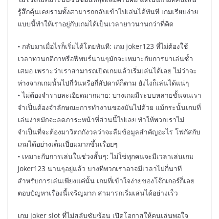
รู้สึกคุ้นเคยรวมทั้งสามารถกลับเข้าไปเล่นได้ทันที เกมเรียบง่าย
แบบนี้ทำให้เราอยู่กับเกมได้เป็นเวลายาวนานกว่าที่คิด
• กลับมาเมื่อไรก็เริ่มได้โดยทันที: เกม joker123 ที่ไม่ต้องใช้
เวลาทวนกติกาหรือฟีพบร์นานๆมักจะเหมาะกับการมาเล่นซ้ำ
เสมอ เพราะว่าเราสามารถเปิดเกมแล้วเริ่มเล่นได้เลย ไม่ว่าจะ
ห่างจากเกมนั้นไปกี่วันหรือกี่สัปดาห์ก็ตาม ยังไงก็เล่นได้แน่ๆ
• ไม่ต้องจำรายละเอียดมากมาย: บางเกมมีระบบหลายชั้นจนเรา
จำเป็นต้องจำลักษณะการทำงานของมันไปด้วย แม้กระนั้นเกมที่
เล่นง่ายมักจะลดภาระหน้าที่ส่วนนี้ไปเลย ทำให้พวกเราไม่
จำเป็นที่จะต้องมาวิตกกังวลว่าจะลืมข้อมูลสำคัญอะไร โฟกัสกับ
เกมได้อย่างเต็มเปี่ยมมากขึ้นเรื่อยๆ
• เหมาะกับการเล่นในช่วงสั้นๆ: ไม่ใช่ทุกคนจะมีเวลาเล่นเกม
joker123 นานๆอยู่แล้ว บางทีพวกเราอาจมีเวลาไม่กี่นาที
สำหรับการเล่นเพียงแค่นั้น เกมที่เข้าใจง่ายของโจ๊กเกอร์ก็เลย
ตอบปัญหาเรื่องนี้เจริญมาก สามารถเริ่มเล่นได้อย่างเร็ว
เกม joker slot ที่ไม่สลับซับซ้อน เปิดโอกาสให้คนเล่นพอใจ