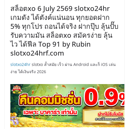
สล็อตxo 6 July 2569 slotxo24hr
เกมดัง ได้ตังค์แน่นอน ทุกยอดฝาก
5% ทุกโปร ถอนได้จริง ฝากปุ๊บ ลุ้นปั๊บ
รับความมัน สล็อตxo สมัครง่าย ลุ้น
ไว ได้ฟีล Top 91 by Rubin
slotxo24hrf.com
slotxo24hr
slotxo ล้ำสมัย เร็ว ผ่าน Android และก็ iOS เล่น
ง่าย ได้เงินจริง 2026