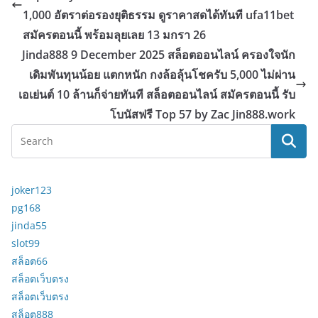
1,000 อัตราต่อรองยุติธรรม ดูราคาสดได้ทันที ufa11bet
สมัครตอนนี้ พร้อมลุยเลย 13 มกรา 26
Jinda888 9 December 2025 สล็อตออนไลน์ ครองใจนัก
เดิมพันทุนน้อย แตกหนัก กงล้อลุ้นโชครับ 5,000 ไม่ผ่าน
เอเย่นต์ 10 ล้านก็จ่ายทันที สล็อตออนไลน์ สมัครตอนนี้ รับ
โบนัสฟรี Top 57 by Zac Jin888.work
joker123
pg168
jinda55
slot99
สล็อต66
สล็อตเว็บตรง
สล็อตเว็บตรง
สล็อต888