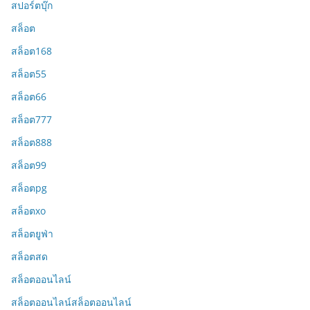
สปอร์ตบุ๊ก
สล็อต
สล็อต168
สล็อต55
สล็อต66
สล็อต777
สล็อต888
สล็อต99
สล็อตpg
สล็อตxo
สล็อตยูฟ่า
สล็อตสด
สล็อตออนไลน์
สล็อตออนไลน์สล็อตออนไลน์