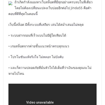
ถ้าเกิดกำลังมองหาเว็บสล็อตที่มีทุกอย่างครบจบในที่เดียว
โดยไม่ต้องเปลี่ยนแปลงเว็บบ่อยอีกต่อไป jinda55 คือคำ
ตอบที่ดีที่สุดในตอนนี้
เว็บนี้สล็อต มีทั้งระบบที่เสถียร เล่นได้สม่ำเสมอไม่หลุด
• ระบบฝากถอนที่เร็วแบบไม่มีผู้ใดเทียบได้
• เกมสล็อตจากค่ายชั้นแนวหน้าครบทุกแนว
• โปรโมชันแท้จริงใจ ไม่หลอก ไม่บังคับ
• และก็ความปลอดภัยที่มั่นหัวใจได้เต็มที่ว่าเงินของคุณจะไม่
หายไปไหน