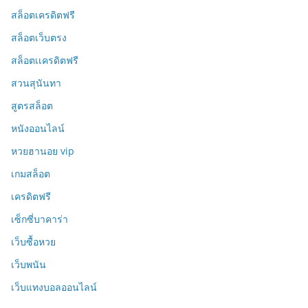
สล็อตเครดิตฟรี
สล็อตเว็บตรง
สล็อตเเครดิตฟรี
สวนสุนันทา
สูตรสล็อต
หนังออนไลน์
หวยฮานอย vip
เกมสล็อต
เครดิตฟรี
เซ็กซี่บาคาร่า
เว็บซื้อหวย
เว็บพนัน
เว็บแทงบอลออนไลน์