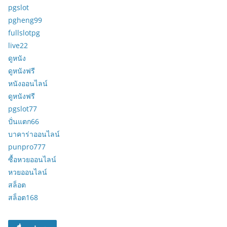
pgslot
pgheng99
fullslotpg
live22
ดูหนัง
ดูหนังฟรี
หนังออนไลน์
ดูหนังฟรี
pgslot77
ปั่นแตก66
บาคาร่าออนไลน์
punpro777
ซื้อหวยออนไลน์
หวยออนไลน์
สล็อต
สล็อต168