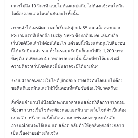
เวลาไม่ถึง 10 วินาที แบบไม่ต้องแคปสลิป ไม่ต้องแจ้งคนใดกัน
ไม่ต้องคอยแอดไม่นยืนยันอะไรทั้งนั้น
ภายหลังได้เครดิตมา ผมก็เริ่มเล่นjinda55 เกมสล็อตจากค่าย
PG เกมแรกที่เลือกคือ Lucky Neko ซึ่งปกติผมเคยเล่นกับอีก
เว็บไซต์นึงแล้วไม่ค่อยได้อะไร แต่รอบนี้เพียงแค่หมุนไปสิบรอบ
ก็ได้ฟรีสปินแล้ว รวมทั้งในรอบฟรีสปินก็แตกไปถึง 1,200 บาท
ทั้งๆที่เบทเพียงแค่ 4 บาทต่อรอบเท่านั้น นี้ล่ะที่ทำให้ผมเริ่มมี
ความคิดว่าเว็บไซต์แห่งนี้มันอาจจะมิได้มาเล่นๆ
ระบบฝากถอนของเว็บไซต์ jinda55 รวดเร็วทันใจแบบไม่ต้อง
ขอคืนดีแอดมินและไม่มีขั้นตอนที่สลับซับซ้อนให้ปวดศรีษะ
สิ่งที่คนจำนวนไม่น้อยมักจะพบเวลาเล่นสล็อตก็คือการฝากถอน
ที่ยุ่งยาก บางเว็บไซต์จะต้องคอยแอดมิน บางเว็บไซต์จำเป็นต้อง
แปะสลิป หรือบางครั้งก็เกิดความบกพร่องบ่อยๆกระทั่งเสีย
อารมณ์ก่อนจะได้เล่น แต่ สล็อต กลับทำให้ทุกสิ่งทุกอย่างกลาย
เป็นเรื่องง่ายอย่างเกินจริง