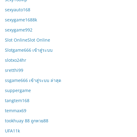
sexyauto168
sexygame1688k
sexygame992
Slot OnlineSlot Online
Slotgame666 เข้าสู่ระบบ
slotxo24hr
sretthi99
ssgame666 เข้าสู่ระบบ ล่าสุด
suppergame
tangtem168
temmax69
tookhuay 88 ถูกหวย88
UFA11k