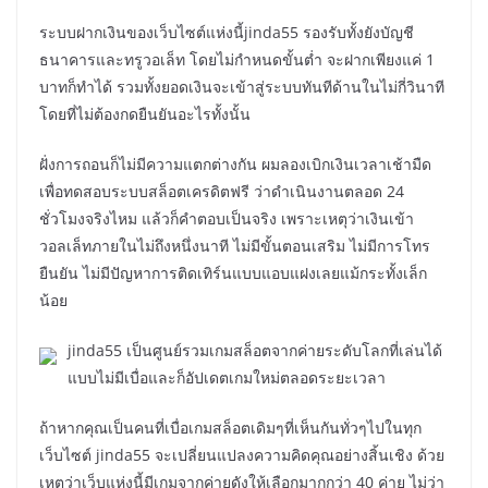
ระบบฝากเงินของเว็บไซต์แห่งนี้jinda55 รองรับทั้งยังบัญชี
ธนาคารและทรูวอเล็ท โดยไม่กำหนดขั้นต่ำ จะฝากเพียงแค่ 1
บาทก็ทำได้ รวมทั้งยอดเงินจะเข้าสู่ระบบทันทีด้านในไม่กี่วินาที
โดยที่ไม่ต้องกดยืนยันอะไรทั้งนั้น
ฝั่งการถอนก็ไม่มีความแตกต่างกัน ผมลองเบิกเงินเวลาเช้ามืด
เพื่อทดสอบระบบสล็อตเครดิตฟรี ว่าดำเนินงานตลอด 24
ชั่วโมงจริงไหม แล้วก็คำตอบเป็นจริง เพราะเหตุว่าเงินเข้า
วอลเล็ทภายในไม่ถึงหนึ่งนาที ไม่มีขั้นตอนเสริม ไม่มีการโทร
ยืนยัน ไม่มีปัญหาการติดเทิร์นแบบแอบแฝงเลยแม้กระทั้งเล็ก
น้อย
jinda55 เป็นศูนย์รวมเกมสล็อตจากค่ายระดับโลกที่เล่นได้
แบบไม่มีเบื่อและก็อัปเดตเกมใหม่ตลอดระยะเวลา
ถ้าหากคุณเป็นคนที่เบื่อเกมสล็อตเดิมๆที่เห็นกันทั่วๆไปในทุก
เว็บไซต์ jinda55 จะเปลี่ยนแปลงความคิดคุณอย่างสิ้นเชิง ด้วย
เหตุว่าเว็บแห่งนี้มีเกมจากค่ายดังให้เลือกมากกว่า 40 ค่าย ไม่ว่า