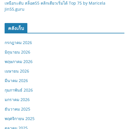
เหนือระดับ สล็อต55 คลิกเดียวเริ่มได้ Top 75 by Maricela
Jin55.guru
คลังเก็บ
กรกฎาคม 2026
มิถุนายน 2026
พฤษภาคม 2026
เมษายน 2026
มีนาคม 2026
กุมภาพันธ์ 2026
มกราคม 2026
ธันวาคม 2025
พฤศจิกายน 2025
ตุลาคม 2025