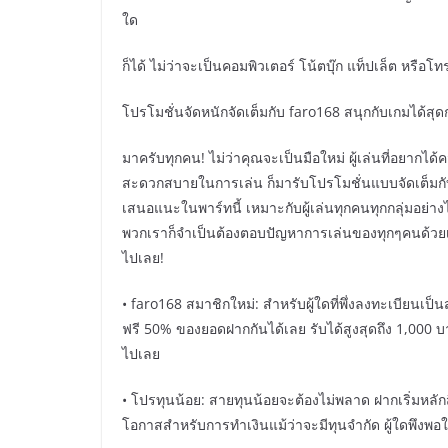
ใด
ก็ได้ ไม่ว่าจะเป็นคอมพิวเตอร์ โน้ตบุ๊ก แท็ปเล็ต หรือโท
โปรโมชั่นจัดหนักจัดเต็มกับ faro168 สนุกกับเกมได้สุดก
มาครับทุกคน! ไม่ว่าคุณจะเป็นมือใหม่ ผู้เล่นที่อยาก
สะดวกสบายในการเล่น ก็มารับโปรโมชั่นแบบจัดเต็มกับ
เสนอแนะในพาร์ทนี้ เหมาะกับผู้เล่นทุกคนทุกกลุ่มอย่าง
พวกเราก็จำเป็นต้องตอบปัญหาการเล่นของทุกๆคนด้วยเช่
ไปเลย!
• faro168 สมาชิกใหม่: สำหรับผู้ใดที่พึ่งลงทะเบียนเป
ฟรี 50% ของยอดฝากกันได้เลย รับได้สูงสุดถึง 1,000 บ
ไปเลย
• โปรทุนน้อย: สายทุนน้อยจะต้องไม่พลาด ฝากเริ่มหลักสิ
โอกาสสำหรับการทำเงินแม้ว่าจะมีทุนจำกัด ผู้ใดพึงพอ