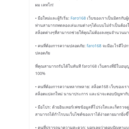
ผม เลทโก!
• มือใหม่และผู้ริเริ่ม:
Faro168
เว็บของเราเป็นมิตรกับผู
ท่านสามารถทดลองเล่นเกมต่างๆได้แบบไม่จำเป็นต้องใช้
สล็อตต่างๆที่สามารถช่วยให้คุณไม่ต้องลงทุนจำนวนมาก
• คนที่ต้องการความปลอดภัย:
faro168
จะมีอะไรดีไปกว
ปลอดภัย
ที่คุณสามารถรับได้ในทันที faro168 เว็บตรงที่มีใบอ
100%
• คนที่ต้องการความหลากหลาย: สล็อต168 เว็บของเรา
สล็อตแปลกใหม่ นานาประการ และน่าจะตอบปัญหากับทุ
• มือโปร: ด้วยอินเทอร์เฟซข้อมูลที่โปร่งใสและก็ตรวจดู
สามารถได้กำไรบนเว็บไซต์ของเราได้ง่ายดายมากยิ่งขึ้
• คนที่ปรารถนาความสะดวก: บอกเลยว่าตอบปัญหาแบบส