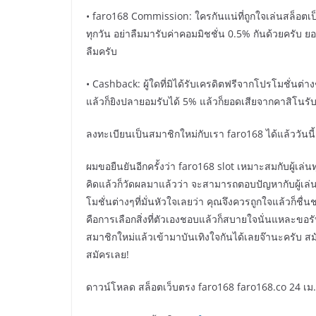
• faro168 Commission: ใครกันแน่ที่ถูกใจเล่นสล็อตเป
ทุกวัน อย่าลืมมารับค่าคอมมิชชั่น 0.5% กันด้วยครับ ยอม
ลืมครับ
• Cashback: ผู้ใดที่มิได้รับเครดิตฟรีจากโปรโมชั่นต
แล้วก็ยิงปลายอมรับได้ 5% แล้วก็ยอดเสียจากคาสิโนร
ลงทะเบียนเป็นสมาชิกใหม่กับเรา faro168 ได้แล้ววันน
ผมขอยืนยันอีกครั้งว่า faro168 slot เหมาะสมกับผู้เล่นท
คิดแล้วก็วัดผลมาแล้วว่า จะสามารถตอบปัญหากับผู้เล่น
โมชั่นต่างๆที่มั่นหัวใจเลยว่า คุณจึงควรถูกใจแล้วก็ชื่นช
คือการเลือกสิ่งที่ตัวเองชอบแล้วก็สบายใจนั่นแหละขอ
สมาชิกใหม่แล้วเข้ามาบันเทิงใจกันได้เลยจ๊านะครับ ส
สมัครเลย!
ดาวน์โหลด สล็อตเว็บตรง faro168 faro168.co 24 เม