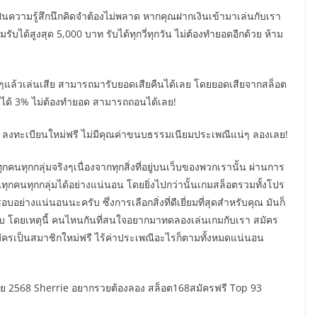
็นความรู้สึกนึกคิดจำต้องไม่พลาด หากคุณฝากเงินเข้ามาเล่นกับเรา
รับได้สูงสุด 5,000 บาท รับได้ทุกวี่ทุกวัน ไม่ต้องทำยอดอีกด้วย ห้าม
่างๆแล้วเล่นเสีย สามารถมารับยอดเสียคืนได้เลย โดยยอดเสียจากสล็อต
ับได้ 3% ไม่ต้องทำยอด สามารถถอนได้เลย!
ี้ ลงทะเบียนใหม่ฟรี ไม่มีคุณค่าขนบธรรมเนียมประเพณีแน่ๆ ลองเลย!
ุกคนทุกกลุ่มจริงๆเนื่องจากทุกสิ่งที่อยู่บนเว็บของพวกเรานั้น ผ่านการ
ทุกคนทุกกลุ่มได้อย่างแน่นอน โดยยิ่งไปกว่านั้นเกมสล็อตรวมทั้งโปร
อบอย่างแน่นอนนะครับ ซึ่งการเลือกสิ่งที่ดีเยี่ยมที่สุดสำหรับคุณ มันก็
รับ โดยเหตุนี้ คนไหนกันที่สนใจอยากมาทดลองเล่นเกมกับเรา สมัคร
มัครเป็นสมาชิกใหม่ฟรี ไร้ค่าประเพณีอะไรก็ตามทั้งหมดแน่นอน
.ย 2568 Sherrie อยากรวยต้องลอง สล็อต168สมัครฟรี Top 93