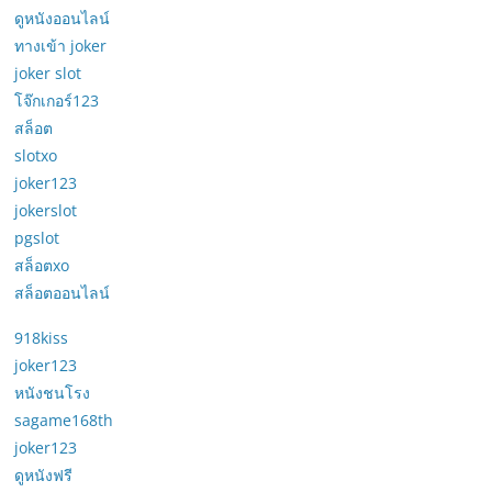
ดูหนังออนไลน์
ทางเข้า joker
joker slot
โจ๊กเกอร์123
สล็อต
slotxo
joker123
jokerslot
pgslot
สล็อตxo
สล็อตออนไลน์
918kiss
joker123
หนังชนโรง
sagame168th
joker123
ดูหนังฟรี