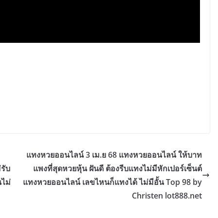
แทงหวยออนไลน์ 3 เม.ย 68 แทงหวยออนไลน์ ให้บาท
รับ
แพงที่สุดหวยหุ้น ฝันดี ต้องรีบแทงไม่มีหักเปอร์เซ็นต์
นไม่
แทงหวยออนไลน์ เลขไหนก็แทงได้ ไม่มีอั้น Top 98 by
Christen lot888.net