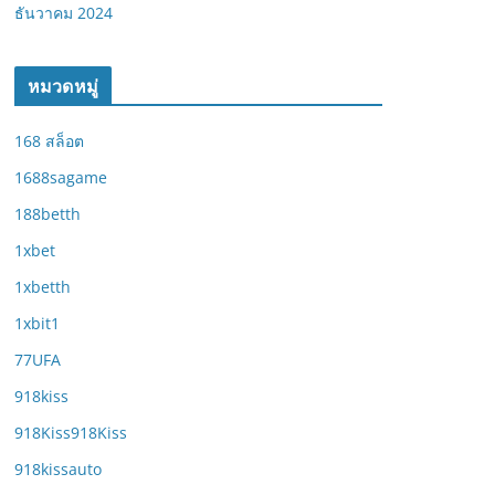
ธันวาคม 2024
หมวดหมู่
168 สล็อต
1688sagame
188betth
1xbet
1xbetth
1xbit1
77UFA
918kiss
918Kiss918Kiss
918kissauto