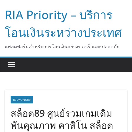
Skip
RIA Priority – บริการ
to
content
โอนเงินระหว่างประเทศ
แพลตฟอร์มสำหรับการโอนเงินอย่างรวดเร็วและปลอดภัย
REDKONG89
สล็อต89 ศูนย์รวมเกมเดิม
พันคุณภาพ คาสิโน สล็อต