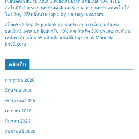
เซียนตัดเซียน รับโบนัส 30%ยิ่งเล่นยิ่งได้ แคชแบค 10% ระบบ
อัตโนมัติเจ้าแรก บาคาร่าสด ดีลเลอร์สาวสวย บาคาร่า สมัครไว ได้
โปรใหญ่ ใช้สิทธิ์ทันใจ Top 5 by Tia sexy168c.com
สล็อต55 2 Sep 26 jinda55 สุดยอดประสบการณ์ความบันเทิง
ออนไลน์ แคชแบค ยิงปลารับ 10% แจกวันเกิด 500 ประสบการณ์เกม
เหนือระดับ สล็อต55 คลิกเดียวเริ่มได้ Top 75 by Maricela
Jin55.guru
คลังเก็บ
กรกฎาคม 2026
มิถุนายน 2026
พฤษภาคม 2026
เมษายน 2026
มีนาคม 2026
กุมภาพันธ์ 2026