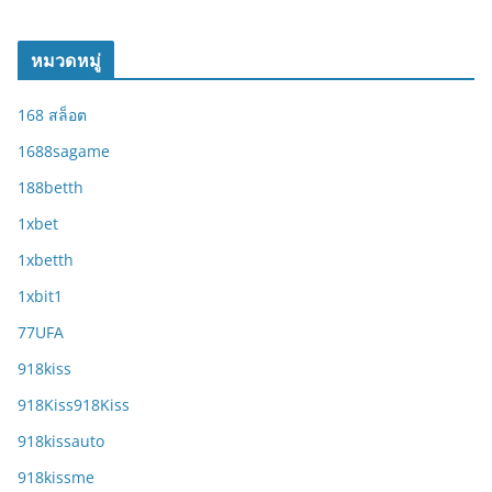
หมวดหมู่
168 สล็อต
1688sagame
188betth
1xbet
1xbetth
1xbit1
77UFA
918kiss
918Kiss918Kiss
918kissauto
918kissme