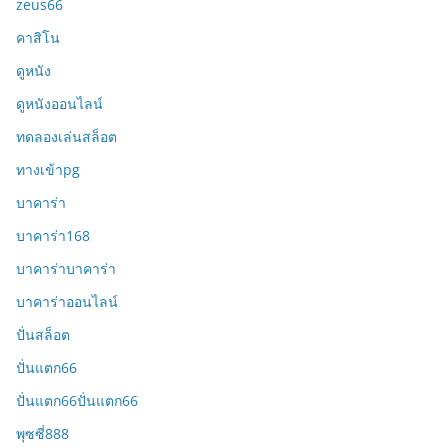
zeus66
คาสิโน
ดูหนัง
ดูหนังออนไลน์
ทดลองเล่นสล็อต
ทางเข้าpg
บาคาร่า
บาคาร่า168
บาคาร่าบาคาร่า
บาคาร่าออนไลน์
ปั่นสล็อต
ปั่นแตก66
ปั่นแตก66ปั่นแตก66
พุซซี่888