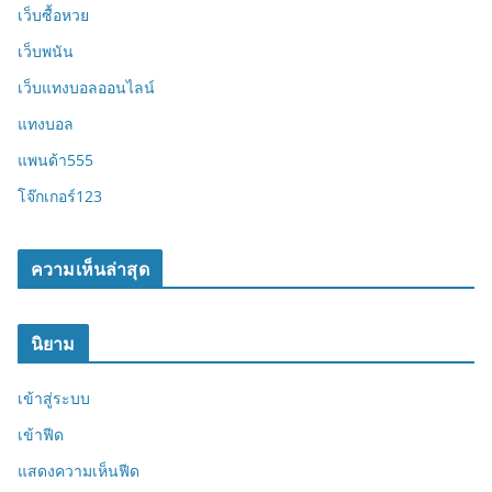
เว็บซื้อหวย
เว็บพนัน
เว็บแทงบอลออนไลน์
แทงบอล
แพนด้า555
โจ๊กเกอร์123
ความเห็นล่าสุด
นิยาม
เข้าสู่ระบบ
เข้าฟีด
แสดงความเห็นฟีด