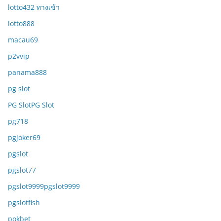
lotto432 ทางเข้า
lotto888
macau69
p2vvip
panama888
pg slot
PG SlotPG Slot
pg718
pgjoker69
pgslot
pgslot77
pgslot9999pgslot9999
pgslotfish
pokbet