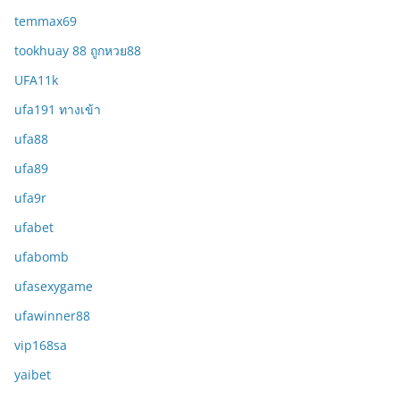
temmax69
tookhuay 88 ถูกหวย88
UFA11k
ufa191 ทางเข้า
ufa88
ufa89
ufa9r
ufabet
ufabomb
ufasexygame
ufawinner88
vip168sa
yaibet