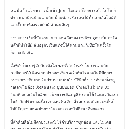
เกมพื้นบ้านไทยอย่างน้ำเต้าปูปลา ไพ่แคง ป๊อกกระเด้ง ไฮโล ก็
ทำออกมาดีเหมือนเล่นกับเพื่อนพ้องจริง เล่นได้ทั้งแบบอัตโนมัติ
และก็แบบห้องรวมกับผู้เล่นคนอื่นๆ
ระบบการเงินที่มั่นอาจและปลอดภัยของ redkong89 เป็นหัวใจ
หลักที่ทำให้ผู้เล่นอยู่กับเว็บแห่งนี้ได้นานและก็เชื่อมั่นครั้งใด
ก็ตามเบิกเงิน
สิ่งที่ทำให้เรารู้สึกบันเทิงใจเยอะที่สุดสำหรับในการเล่นกับ
redkong89 คือระบบฝากถอนที่รวดเร็วทันใจและไม่มีปัญหา
กระจุกกระจิกฝากเงินผ่านระบบอัตโนมัติอีกทั้งแบงค์รวมทั้งทรู
วอเลท ไม่ต้องแจ้งสลิป เพิ่มปุบปับยอดเข้าเลยในไม่เกิน 30
วินาที ถอนเงินไม่มีอย่างน้อย redkong89 ถอนได้วันแล้ววันเล่า
ไม่จำกัดปริมาณครั้ง เคยถอนวันเดียวสี่รอบรวมเกือบจะหมื่นก็
ไม่มีปัญหา ยอดเข้าภายในระยะเวลาไม่ถึงนาทีทุกคราว
ที่สำคัญคือไม่มีค่าประเพณี ไร้ค่าบริการซุกซ่อน และไม่เคย