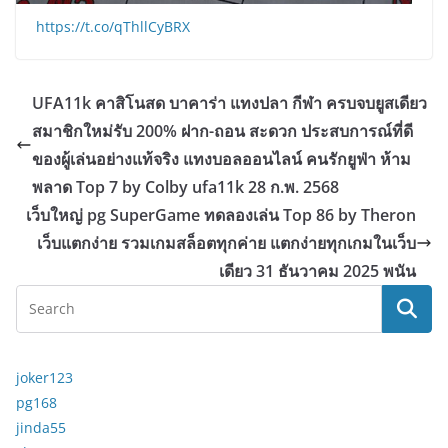
https://t.co/qThllCyBRX
UFA11k คาสิโนสด บาคาร่า แทงปลา กีฬา ครบจบยูสเดียว
สมาชิกใหม่รับ 200% ฝาก-ถอน สะดวก ประสบการณ์ที่ดี
ของผู้เล่นอย่างแท้จริง แทงบอลออนไลน์ คนรักยูฟ่า ห้าม
พลาด Top 7 by Colby ufa11k 28 ก.พ. 2568
เว็บใหญ่ pg SuperGame ทดลองเล่น Top 86 by Theron
เว็บแตกง่าย รวมเกมสล็อตทุกค่าย แตกง่ายทุกเกมในเว็บ
เดียว 31 ธันวาคม 2025 พนัน
joker123
pg168
jinda55