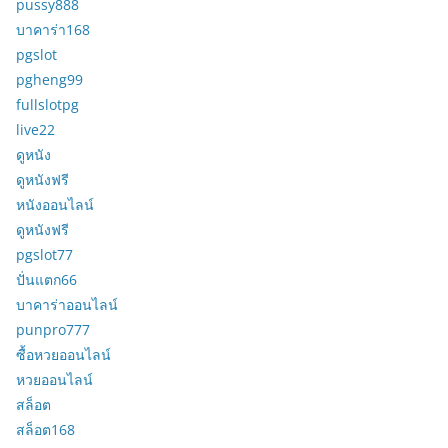
pussy888
บาคาร่า168
pgslot
pgheng99
fullslotpg
live22
ดูหนัง
ดูหนังฟรี
หนังออนไลน์
ดูหนังฟรี
pgslot77
ปั่นแตก66
บาคาร่าออนไลน์
punpro777
ซื้อหวยออนไลน์
หวยออนไลน์
สล็อต
สล็อต168