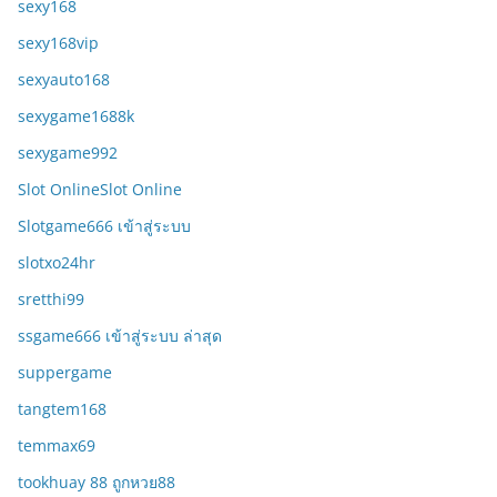
sexy168
sexy168vip
sexyauto168
sexygame1688k
sexygame992
Slot OnlineSlot Online
Slotgame666 เข้าสู่ระบบ
slotxo24hr
sretthi99
ssgame666 เข้าสู่ระบบ ล่าสุด
suppergame
tangtem168
temmax69
tookhuay 88 ถูกหวย88