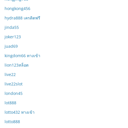
hongkong456
hydra888 เครดิตฟรี
jinda55
joker123
juad69
kingdom66 ทางเข้า
lion123สล็อต
live22
live22slot
london45
lot888
lotto432 ทางเข้า
lotto888