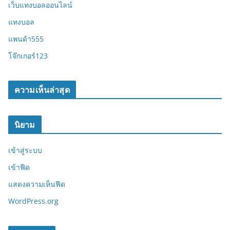
เว็บแทงบอลออนไลน์
แทงบอล
แพนด้า555
โจ๊กเกอร์123
ความเห็นล่าสุด
นิยาม
เข้าสู่ระบบ
เข้าฟีด
แสดงความเห็นฟีด
WordPress.org