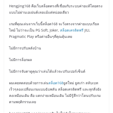
Hengjing168 คือเว็บสล็อตตรงที่เชื่อมกับระบบค่ายแท้โดยตรง
แบบไม่ผ่านเอเย่นต์เลยแม้แต่หน่อยเดียว
เกมที่คุณเล่นจากเว็บนี้สล็อต168 จะวิ่งตรงจากค่ายแบบเรียล
ไทม์ ไม่ว่าจะเป็น PG Soft, Joker,
สล็อตเครดิตฟรี
JILI,
Pragmatic Play หรือค่ายอื่นๆที่คุณคุ้นเคย
ไม่มีการปรับหลังบ้าน
ไม่มีการล็อกผล
ไม่มีการจับตาดูคุณว่าเล่นได้แล้วจะปรับเปอร์เซ็นต์
ผมเคยทดสอบด้วยการเล่น
สล็อต168
ยูสใหม่ ยูสเก่า สลับเบท
เร็วๆลองเปลี่ยนเกมแบบฉับพลัน สล็อตเครดิตฟรี และทุกสิ่งยัง
คงเหมือนเดิม คือ แตกง่ายเหมือนเดิม ไม่มีรู้สึกว่าโดนปรับเกม
ตามพฤติกรรมเลย