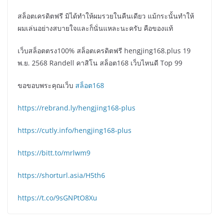
สล็อตเครดิตฟรี มิได้ทำให้ผมรวยในคืนเดียว แม้กระนั้นทำให้
ผมเล่นอย่างสบายใจและก็นั่นแหละนะครับ คือของแท้
เว็บสล็อตตรง100% สล็อตเครดิตฟรี hengjing168.plus 19
พ.ย. 2568 Randell คาสิโน สล็อต168 เว็บไหนดี Top 99
ขอขอบพระคุณเว็บ
สล็อต168
https://rebrand.ly/hengjing168-plus
https://cutly.info/hengjing168-plus
https://bitt.to/mrlwm9
https://shorturl.asia/H5th6
https://t.co/9sGNPtO8Xu