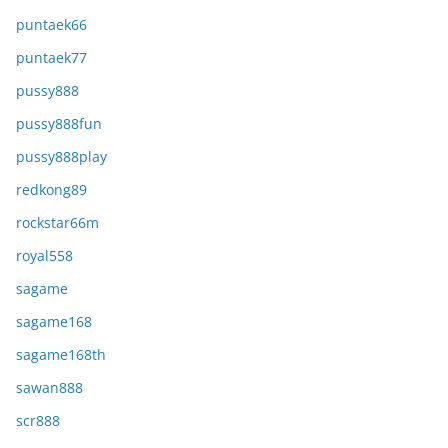
puntaek66
puntaek77
pussy888
pussy888fun
pussy888play
redkong89
rockstar66m
royal558
sagame
sagame168
sagame168th
sawan888
scr888