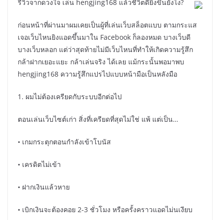
รีวิวจากดวงใจ เล่น hengjing168 แล้วชีวิตดียิ่งขึ้นยังไง?
ก่อนหน้าที่ผ่านมาผมเคยเป็นผู้ที่เล่นเว็บสล็อตแบบ ตามกระแส
เจอเว็บไหนยิงแอดขึ้นมาใน Facebook ก็ลองหมด บางเว็บดี
บางเว็บหลอก แต่ว่าสุดท้ายไม่มีเว็บไหนที่ทำให้เกิดความรู้สึก
กล้าฝากเยอะแยะ กล้าเล่นจริง ได้เลย แม้กระนั้นพอมาพบ
hengjing168 ความรู้สึกแปรไปแบบหน้ามือเป็นหลังมือ
1. ผมไม่ต้องเครียดกับระบบอีกต่อไป
ตอนเล่นเว็บไซต์เก่า สิ่งที่เครียดที่สุดไม่ใช่ แพ้ แต่เป็น…
• เกมกระตุกตอนกำลังเข้าโบนัส
• เครดิตไม่เข้า
• ฝากเงินแล้วหาย
• เบิกเงินจะต้องคอย 2-3 ชั่วโมง หรือครั้งคราวแอดไม่นเงียบ