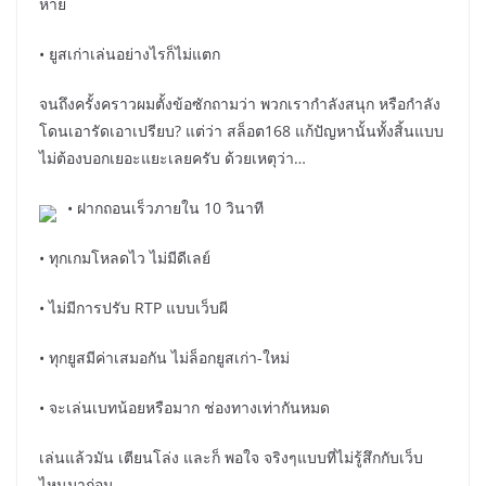
หาย
• ยูสเก่าเล่นอย่างไรก็ไม่แตก
จนถึงครั้งคราวผมตั้งข้อซักถามว่า พวกเรากำลังสนุก หรือกำลัง
โดนเอารัดเอาเปรียบ? แต่ว่า สล็อต168 แก้ปัญหานั้นทั้งสิ้นแบบ
ไม่ต้องบอกเยอะแยะเลยครับ ด้วยเหตุว่า…
• ฝากถอนเร็วภายใน 10 วินาที
• ทุกเกมโหลดไว ไม่มีดีเลย์
• ไม่มีการปรับ RTP แบบเว็บผี
• ทุกยูสมีค่าเสมอกัน ไม่ล็อกยูสเก่า-ใหม่
• จะเล่นเบทน้อยหรือมาก ช่องทางเท่ากันหมด
เล่นแล้วมัน เตียนโล่ง และก็ พอใจ จริงๆแบบที่ไม่รู้สึกกับเว็บ
ไหนมาก่อน