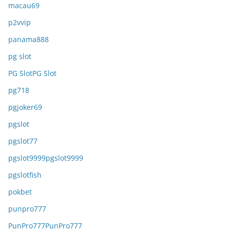
macau69
p2vvip
panama888
pg slot
PG SlotPG Slot
pg718
pgjoker69
pgslot
pgslot77
pgslot9999pgslot9999
pgslotfish
pokbet
punpro777
PunPro777PunPro777