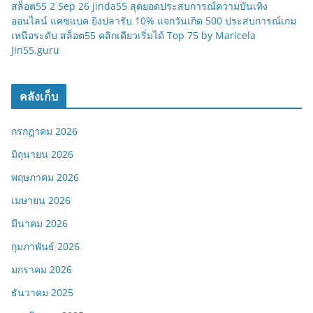
สล็อต55 2 Sep 26 jinda55 สุดยอดประสบการณ์ความบันเทิง
ออนไลน์ แคชแบค ยิงปลารับ 10% แจกวันเกิด 500 ประสบการณ์เกม
เหนือระดับ สล็อต55 คลิกเดียวเริ่มได้ Top 75 by Maricela
Jin55.guru
คลังเก็บ
กรกฎาคม 2026
มิถุนายน 2026
พฤษภาคม 2026
เมษายน 2026
มีนาคม 2026
กุมภาพันธ์ 2026
มกราคม 2026
ธันวาคม 2025