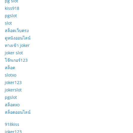
pg slot
kiss918
pgslot
slot
สล็อตเว็บตรง
ดูหนังออนไลน์
ทางเข้า joker
joker slot
โจ๊กเกอร์123
สล็อต
slotxo
joker123
jokerslot
pgslot
สล็อตxo
สล็อตออนไลน์
918kiss
joker123