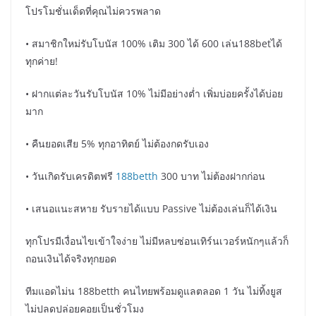
โปรโมชั่นเด็ดที่คุณไม่ควรพลาด
• สมาชิกใหม่รับโบนัส 100% เติม 300 ได้ 600 เล่น188betได้
ทุกค่าย!
• ฝากแต่ละวันรับโบนัส 10% ไม่มีอย่างต่ำ เพิ่มบ่อยครั้งได้บ่อย
มาก
• คืนยอดเสีย 5% ทุกอาทิตย์ ไม่ต้องกดรับเอง
• วันเกิดรับเครดิตฟรี
188betth
300 บาท ไม่ต้องฝากก่อน
• เสนอแนะสหาย รับรายได้แบบ Passive ไม่ต้องเล่นก็ได้เงิน
ทุกโปรมีเงื่อนไขเข้าใจง่าย ไม่มีหลบซ่อนเทิร์นเวอร์หนักๆแล้วก็
ถอนเงินได้จริงทุกยอด
ทีมแอดไม่น 188betth คนไทยพร้อมดูแลตลอด 1 วัน ไม่ทิ้งยูส
ไม่ปลดปล่อยคอยเป็นชั่วโมง