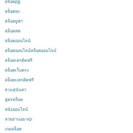
สล็อตpg
สล็อตxo
สล็อตยูฟ่า
สล็อตสด
สล็อตออนไลน์
สล็อตออนไลน์สล็อตออนไลน์
สล็อตเครดิตฟรี
สล็อตเว็บตรง
สล็อตเเครดิตฟรี
สวนสุนันทา
สูตรสล็อต
หนังออนไลน์
หวยฮานอย vip
เกมสล็อต