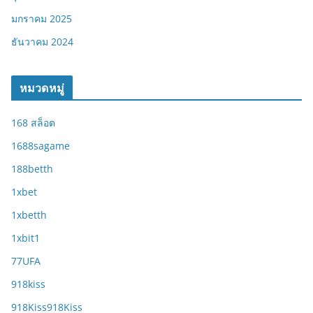
มกราคม 2025
ธันวาคม 2024
หมวดหมู่
168 สล็อต
1688sagame
188betth
1xbet
1xbetth
1xbit1
77UFA
918kiss
918Kiss918Kiss