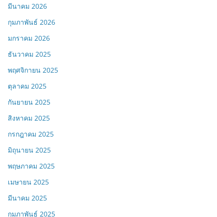
มีนาคม 2026
กุมภาพันธ์ 2026
มกราคม 2026
ธันวาคม 2025
พฤศจิกายน 2025
ตุลาคม 2025
กันยายน 2025
สิงหาคม 2025
กรกฎาคม 2025
มิถุนายน 2025
พฤษภาคม 2025
เมษายน 2025
มีนาคม 2025
กุมภาพันธ์ 2025