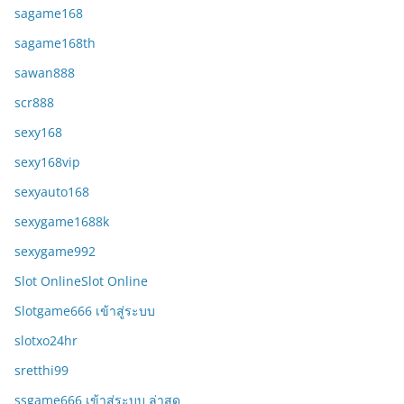
sagame168
sagame168th
sawan888
scr888
sexy168
sexy168vip
sexyauto168
sexygame1688k
sexygame992
Slot OnlineSlot Online
Slotgame666 เข้าสู่ระบบ
slotxo24hr
sretthi99
ssgame666 เข้าสู่ระบบ ล่าสุด