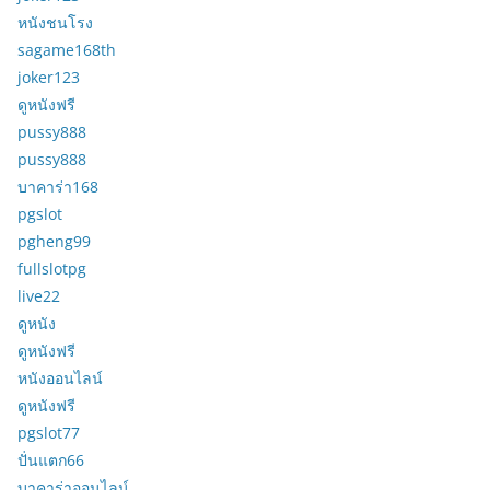
หนังชนโรง
sagame168th
joker123
ดูหนังฟรี
pussy888
pussy888
บาคาร่า168
pgslot
pgheng99
fullslotpg
live22
ดูหนัง
ดูหนังฟรี
หนังออนไลน์
ดูหนังฟรี
pgslot77
ปั่นแตก66
บาคาร่าออนไลน์