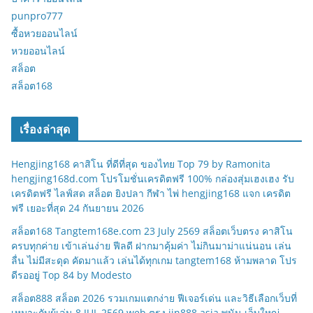
punpro777
ซื้อหวยออนไลน์
หวยออนไลน์
สล็อต
สล็อต168
เรื่องล่าสุด
Hengjing168 คาสิโน ที่ดีที่สุด ของไทย Top 79 by Ramonita
hengjing168d.com โปรโมชั่นเครดิตฟรี 100% กล่องสุ่มเฮงเฮง รับ
เครดิตฟรี ไลฟ์สด สล็อต ยิงปลา กีฬา ไพ่ hengjing168 แจก เครดิต
ฟรี เยอะที่สุด 24 กันยายน 2026
สล็อต168 Tangtem168e.com 23 July 2569 สล็อตเว็บตรง คาสิโน
ครบทุกค่าย เข้าเล่นง่าย ฟีลดี ฝากมาคุ้มค่า ไม่กินมาม่าแน่นอน เล่น
ลื่น ไม่มีสะดุด คัดมาแล้ว เล่นได้ทุกเกม tangtem168 ห้ามพลาด โปร
ดีรออยู่ Top 84 by Modesto
สล็อต888 สล็อต 2026 รวมเกมแตกง่าย ฟีเจอร์เด่น และวิธีเลือกเว็บที่
เหมาะกับผู้เล่น 8 JUL 2569 web ตรง jin888.asia พนัน เว็บใหญ่