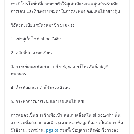
การมีโปรโมชั่นที่มากมายทำให้ผู้เล่นมีแรงกระตุ้นสำหรับเพื่อ
การเล่น และก็ยังช่วยเพิ่มค่าในการลงทุนของผู้เล่นได้อย่างคุ้ม
วิธีลงทะเบียนสมัครสมาชิก 918kiss
1. เข้าสู่เว็บไซต์ allbet24hr
2. คลิกที่ปุ่ม ลงทะเบียน
3. กรอกข้อมูล ดังเช่นว่า ชื่อ-สกุล, เบอร์โทรศัพท์, บัญชี
ธนาคาร
4. ตั้งรหัสผ่าน แล้วก็รับรองตัวตน
5. กระทำการฝากเงิน แล้วเริ่มเล่นได้เลย!
การสมัครเป็นสมาชิกเพื่อเข้าเล่นเกมสล็อตใน allbet24hr นั้น
ง่ายรวมทั้งสะดวก แค่เพียงผู้เล่นกรอกข้อมูลที่ต้อง เป็นต้นว่า ชื่อ
ผู้ใช้งาน, รหัสผ่าน,
pgslot
รวมทั้งข้อมูลการติดต่อ ซึ่งการลง