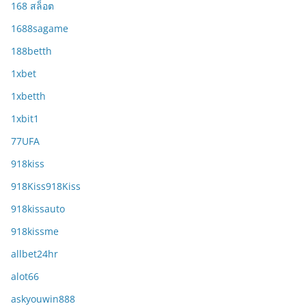
168 สล็อต
1688sagame
188betth
1xbet
1xbetth
1xbit1
77UFA
918kiss
918Kiss918Kiss
918kissauto
918kissme
allbet24hr
alot66
askyouwin888