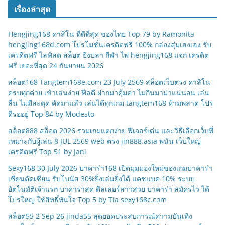
เรื่องล่าสุด
Hengjing168 คาสิโน ที่ดีที่สุด ของไทย Top 79 by Ramonita
hengjing168d.com โปรโมชั่นเครดิตฟรี 100% กล่องสุ่มเฮงเฮง รับ
เครดิตฟรี ไลฟ์สด สล็อต ยิงปลา กีฬา ไพ่ hengjing168 แจก เครดิต
ฟรี เยอะที่สุด 24 กันยายน 2026
สล็อต168 Tangtem168e.com 23 July 2569 สล็อตเว็บตรง คาสิโน
ครบทุกค่าย เข้าเล่นง่าย ฟีลดี ฝากมาคุ้มค่า ไม่กินมาม่าแน่นอน เล่น
ลื่น ไม่มีสะดุด คัดมาแล้ว เล่นได้ทุกเกม tangtem168 ห้ามพลาด โปร
ดีรออยู่ Top 84 by Modesto
สล็อต888 สล็อต 2026 รวมเกมแตกง่าย ฟีเจอร์เด่น และวิธีเลือกเว็บที่
เหมาะกับผู้เล่น 8 JUL 2569 web ตรง jin888.asia พนัน เว็บใหญ่
เครดิตฟรี Top 51 by Jani
Sexy168 30 July 2026 บาคาร่า168 เปิดมุมมองใหม่ของเกมบาคาร่า
เซียนตัดเซียน รับโบนัส 30%ยิ่งเล่นยิ่งได้ แคชแบค 10% ระบบ
อัตโนมัติเจ้าแรก บาคาร่าสด ดีลเลอร์สาวสวย บาคาร่า สมัครไว ได้
โปรใหญ่ ใช้สิทธิ์ทันใจ Top 5 by Tia sexy168c.com
สล็อต55 2 Sep 26 jinda55 สุดยอดประสบการณ์ความบันเทิง