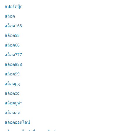
สปอร์ตบุ๊ก
สล็อต
สล็อต168
สล็อต55
สล็อต66
สล็อต777
สล็อต888
สล็อต99
สล็อตpg
สล็อตxo
สล็อตยูฟ่า
สล็อตสด
สล็อตออนไลน์