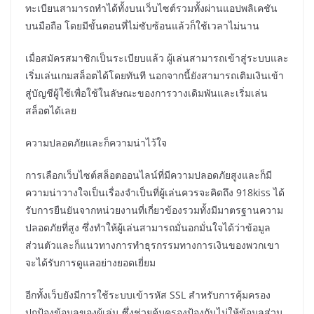
ทะเบียนสามารถทำได้ทั้งบนเว็บไซต์รวมทั้งผ่านแอปพลิเคชัน
บนมือถือ โดยมีขั้นตอนที่ไม่ซับซ้อนแล้วก็ใช้เวลาไม่นาน
เมื่อสมัครสมาชิกเป็นระเบียบแล้ว ผู้เล่นสามารถเข้าสู่ระบบและ
เริ่มเล่นเกมสล็อตได้โดยทันที นอกจากนี้ยังสามารถเติมเงินเข้า
สู่บัญชีผู้ใช้เพื่อใช้ในลัษณะของการวางเดิมพันและเริ่มเล่น
สล็อตได้เลย
ความปลอดภัยและก็ความน่าไว้ใจ
การเลือกเว็บไซต์สล็อตออนไลน์ที่มีความปลอดภัยสูงและก็มี
ความน่าวางใจเป็นเรื่องจำเป็นที่ผู้เล่นควรจะคิดถึง 918kiss ได้
รับการยืนยันจากหน่วยงานที่เกี่ยวข้องรวมทั้งมีมาตรฐานความ
ปลอดภัยที่สูง ซึ่งทำให้ผู้เล่นสามารถมั่นอกมั่นใจได้ว่าข้อมูล
ส่วนตัวและก็แนวทางการทำธุรกรรมทางการเงินของพวกเขา
จะได้รับการดูแลอย่างยอดเยี่ยม
อีกทั้งเว็บยังมีการใช้ระบบเข้ารหัส SSL สำหรับการคุ้มครอง
ปกป้องข้อมูลของผู้เล่น ซึ่งช่วยคุ้มครองป้องกันไม่ให้ข้อมูลส่วน