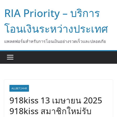
Skip
RIA Priority – บริการ
to
content
โอนเงินระหว่างประเทศ
แพลตฟอร์มสำหรับการโอนเงินอย่างรวดเร็วและปลอดภัย
ALLBET24HR
918kiss 13 เมษายน 2025
918kiss สมาชิกใหม่รับ