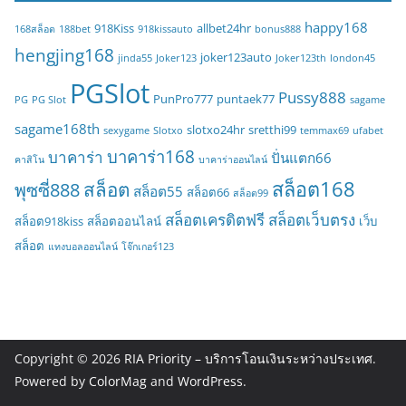
happy168
918Kiss
allbet24hr
168สล็อต
188bet
918kissauto
bonus888
hengjing168
joker123auto
jinda55
Joker123
Joker123th
london45
PGSlot
Pussy888
PunPro777
puntaek77
PG
PG Slot
sagame
sagame168th
slotxo24hr
sretthi99
sexygame
Slotxo
temmax69
ufabet
บาคาร่า168
บาคาร่า
ปั่นแตก66
คาสิโน
บาคาร่าออนไลน์
สล็อต168
สล็อต
พุซซี่888
สล็อต55
สล็อต66
สล็อต99
สล็อตเครดิตฟรี
สล็อตเว็บตรง
สล็อต918kiss
สล็อตออนไลน์
เว็บ
สล็อต
แทงบอลออนไลน์
โจ๊กเกอร์123
Copyright © 2026
RIA Priority – บริการโอนเงินระหว่างประเทศ
.
Powered by
ColorMag
and
WordPress
.