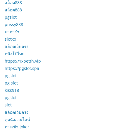
สล็อต888
สล็อต888
pgslot
pussy888
บาคาร่า
slotxo
สล็อตเว็บตรง
หนังโป๊ไทย
https://1xbetth.vip
https://pgslot.spa
pgslot
pg slot
kiss918
pgslot
slot
สล็อตเว็บตรง
ดูหนังออนไลน์
ทางเข้า joker