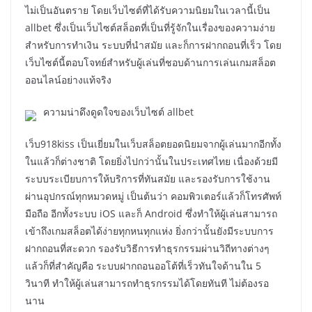
ไม่เป็นอันตราย โดยเว็บไซต์ที่ได้รับความนิยมในเวลานี้เป็น
allbet ซึ่งเป็นเว็บไซต์สล็อตที่เป็นที่รู้จักในเรื่องของความง่าย
สำหรับการทำเงิน ระบบที่นำสมัย และก็การฝากถอนที่เร็ว โดย
เว็บไซต์นี้ตอบโจทย์สำหรับผู้เล่นที่ชอบด้านการเล่นเกมสล็อต
ออนไลน์อย่างแท้จริง
ความน่าดึงดูดใจของเว็บไซต์ allbet
เว็บ918kiss เป็นเยี่ยมในเว็บสล็อตยอดนิยมจากผู้เล่นมากอีกทั้ง
ในแล้วก็ต่างชาติ โดยยิ่งไปกว่านั้นในประเทศไทย เนื่องด้วยมี
ระบบระเบียบการให้บริการที่ทันสมัย และรองรับการใช้งาน
ผ่านอุปกรณ์ทุกหมวดหมู่ เป็นต้นว่า คอมพิวเตอร์แล้วก็โทรศัพท์
มือถือ อีกทั้งระบบ iOS และก็ Android ซึ่งทำให้ผู้เล่นสามารถ
เข้าถึงเกมสล็อตได้ง่ายทุกหนทุกแห่ง ยิ่งกว่านั้นยังมีระบบการ
ฝากถอนที่สะดวก รองรับวิธีการทำธุรกรรมผ่านวิถีทางต่างๆ
แล้วก็ที่สำคัญคือ ระบบฝากถอนออโต้ที่เร็วทันใจด้านใน 5
วินาที ทำให้ผู้เล่นสามารถทำธุรกรรมได้โดยทันที ไม่ต้องรอ
นาน