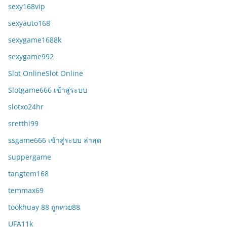
sexy168vip
sexyauto168
sexygame1688k
sexygame992
Slot OnlineSlot Online
Slotgame666 เข้าสู่ระบบ
slotxo24hr
sretthi99
ssgame666 เข้าสู่ระบบ ล่าสุด
suppergame
tangtem168
temmax69
tookhuay 88 ถูกหวย88
UFA11k