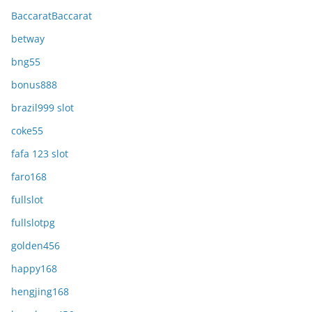
BaccaratBaccarat
betway
bng55
bonus888
brazil999 slot
coke55
fafa 123 slot
faro168
fullslot
fullslotpg
golden456
happy168
hengjing168