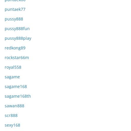
puntaek77
pussy888
pussy888fun
pussy888play
redkong89
rockstar66m
royal558
sagame
sagame168
sagame168th
sawan888
scr888
sexy168