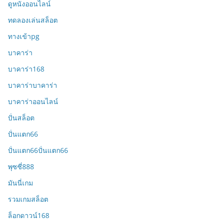
ดูหนังออนไลน์
ทดลองเล่นสล็อต
ทางเข้าpg
บาคาร่า
บาคาร่า168
บาคาร่าบาคาร่า
บาคาร่าออนไลน์
ปั่นสล็อต
ปั่นแตก66
ปั่นแตก66ปั่นแตก66
พุซซี่888
มันนี่เกม
รวมเกมสล็อต
ล็อกดาวน์168