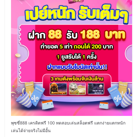
พุซซี่888 เครดิตฟรี 100 ทดสอบเล่นสล็อตฟรี แตกง่ายแตกหนัก
เล่นได้จ่ายจริงไม่มีอั้น