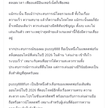
ตลอดเวลา เพียงแค่มีอินเทอร์เน็ตก็เพียงพอ
แม้กระนั้น ถึงแม้ว่าประสบการณ์โดยรวมจะดี ทั้งในเรื่อง
ความเร็ว ความสบาย แล้วก็ความลื่นไถลไหล แม้กระนั้นผมก็ยัง
ย้ำเหมือนเดิมว่า ควรเล่นอย่างมีสติสัมปชัญญะ ตั้งงบ และไม่
เล่นเกินตัว เพราะเหตุว่าสุดท้ายแล้วเกมเหล่านี้ก็ยังมีความเสี่ยง
อยู่
จากประสบการณ์ของผม pussy888 ถือเป็นหนึ่งในแพลตฟอร์ม
สล็อตออนไลน์ที่เด่นในปี 2026 ในด้าน “เล่นง่าย เข้าถึงไว
ระบบเร็ว” เหมาะกับคนที่อยากได้ความสะดวกรวมทั้ง
ประสบการณ์การเล่นที่ลื่นไหล แต่การเล่นอย่างมีวินัยยังคงเป็น
สิ่งสำคัญที่สุดครับผม
pussy888fun เป็นอีกหนึ่งตัวเลือกของแพลตฟอร์มเดิมพัน
ออนไลน์ในปี 2026 ที่ตอบโจทย์อีกทั้งเรื่องความครบ ความ
สะดวก และโปรโมชั่นเครดิตฟรี พร้อมรองรับการเล่นผ่านมือ
ถือหรือดาวน์โหลดฟรี เหมาะสำหรับผู้เล่นที่ต้องการความ