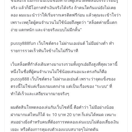
ชั่นล่อใจ แม้กระนั้นเป็นช่องทางให้ผู้เล่นได้ทดสอบจริง เรียนรู้
จริง แล้วก็มีโอกาสทำเงินจริงได้จริง ถ้าคนใดกันแน่ยังไม่เคย
ลอง ผมแนะนำว่าให้เริ่มจากเครดิตฟรีก่อน แล้วคุณจะเข้าใจว่า
เพราะเหตุใดผู้คนจำนวนไม่ใช้น้อยถึงพูดว่า “สล็อตค่ายนี้แตก
ง่าย แตกหนัก และจ่ายจริงแบบไม่มีกลั้น”
pussy888fun เว็บไซต์ตรง ไม่ผ่านเอเย่นต์ ไม่มีอย่างต่ำ ทำ
รายการรวดเร็วทันใจข้างในไม่กี่วินาที
เว็บสล็อตที่กำลังเดินทางมาแรงรวมทั้งถูกเอ๋ยถึงสูงที่สุดเวลานี้
หนึ่งในชื่อที่ผู้คนจำนวนไม่ใช้น้อยเสนอแนะตรงกันก็คือ
pussy888 เว็บไซต์ตรง ไม่ผ่านเอเย่นต์ เพราะว่าจุดแข็งของ
ตรงนี้ไม่ใช่แค่เรื่องเกมแตกง่าย แต่เป็นเรื่องของ “ระบบ” ที่
ทำได้เร็วและเสถียรมากมายจริงๆ
ผมตัดสินใจทดลองเล่นกับเว็บไซต์นี้ คือคำว่า ไม่มีอย่างน้อย
ฝากมากแค่ไหนก็ได้ จะ 10 บาท 20 บาท ก็เล่นได้หมด เหมาะ
สมอย่างยิ่งสำหรับคนที่ต้องการทดลองเล่นแบบไม่ต้องเสี่ยงเงิน
เยอะ หรือต้องการคุมงบตัวเองแบบสบายๆไม่กดดัน