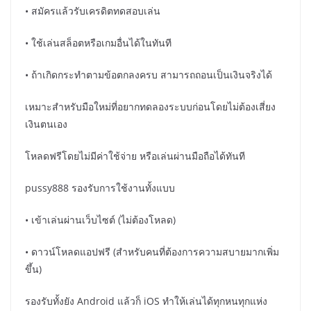
• สมัครแล้วรับเครดิตทดสอบเล่น
• ใช้เล่นสล็อตหรือเกมอื่นได้ในทันที
• ถ้าเกิดกระทำตามข้อตกลงครบ สามารถถอนเป็นเงินจริงได้
เหมาะสำหรับมือใหม่ที่อยากทดลองระบบก่อนโดยไม่ต้องเสี่ยง
เงินตนเอง
โหลดฟรีโดยไม่มีค่าใช้จ่าย หรือเล่นผ่านมือถือได้ทันที
pussy888 รองรับการใช้งานทั้งแบบ
• เข้าเล่นผ่านเว็บไซต์ (ไม่ต้องโหลด)
• ดาวน์โหลดแอปฟรี (สำหรับคนที่ต้องการความสบายมากเพิ่ม
ขึ้น)
รองรับทั้งยัง Android แล้วก็ iOS ทำให้เล่นได้ทุกหนทุกแห่ง