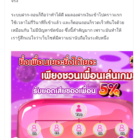
จริง
ระบบฝาก-ถอนก็ถือว่าทำได้ดี ผมลองฝากเงินเข้าไปคราวแรก
ใช้เวลาไม่กี่วินาทีก็เข้าแล้ว และก็ตอนถอนก็รวดเร็วทันใจด้วย
เหมือนกัน ไม่มีปัญหาขัดข้อง ซึ่งนี้สำคัญมาก เพราะมันทำให้
เรารู้สึกแน่ใจว่าเว็บไซต์มีความน่านับถือในระดับหนึ่ง