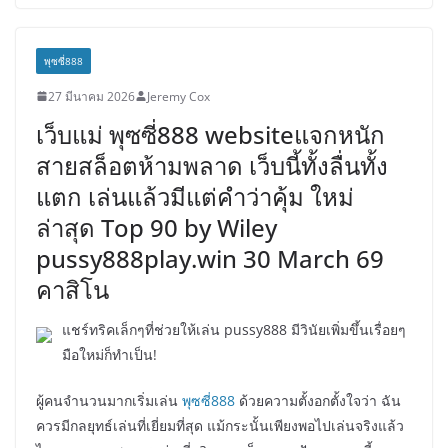
พุซซี่888
27 มีนาคม 2026
Jeremy Cox
เว็บแม่ พุซซี่888 websiteแจกหนัก
สายสล็อตห้ามพลาด เว็บนี้ทั้งลื่นทั้ง
แตก เล่นแล้วมีแต่คำว่าคุ้ม ใหม่
ล่าสุด Top 90 by Wiley
pussy888play.win 30 March 69
คาสิโน
แชร์ทริคเล็กๆที่ช่วยให้เล่น pussy888 มีวินัยเพิ่มขึ้นเรื่อยๆ
มือใหม่ก็ทำเป็น!
ผู้คนจำนวนมากเริ่มเล่น
พุซซี่888
ด้วยความตั้งอกตั้งใจว่า ฉัน
ควรมีกลยุทธ์เล่นที่เยี่ยมที่สุด แม้กระนั้นเพียงพอไปเล่นจริงแล้ว