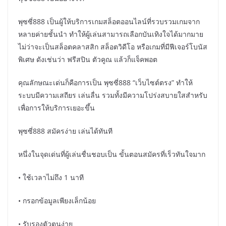
พุซซี่888 เป็นผู้ให้บริการเกมสล็อตออนไลน์ที่รวบรวมเกมจาก
หลายค่ายชั้นนำ ทำให้ผู้เล่นสามารถเลือกบันเทิงใจได้มากมาย
ไม่ว่าจะเป็นสล็อตคลาสสิก สล็อตวิดีโอ หรือเกมที่มีฟีเจอร์โบนัส
พิเศษ ดังเช่นว่า ฟรีสปิน ตัวคูณ แล้วก็แจ็คพอต
คุณลักษณะเด่นก็คือการเป็น พุซซี่888 “เว็บไซต์ตรง” ทำให้
ระบบมีความเสถียร เล่นลื่น รวมทั้งมีความโปร่งสบายใสสำหรับ
เพื่อการให้บริการเยอะขึ้น
พุซซี่888 สมัครง่าย เล่นได้ทันที
หนึ่งในจุดเด่นที่ผู้เล่นชื่นชอบเป็น ขั้นตอนสมัครที่เร็วทันใจมาก
• ใช้เวลาไม่ถึง 1 นาที
• กรอกข้อมูลเพียงเล็กน้อย
• รับรองตัวตนง่าย