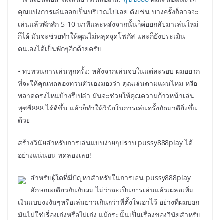
คุณแบ่งการเล่นออกเป็นบริเวณไปเลย ดังเช่น บางครั้งก็อาจจะ
เล่นแล้วพักสัก 5-10 นาทีและหลังจากนั้นก็ค่อยกลับมาเล่นใหม่
ก็ได้ มันจะช่วยทำให้คุณไม่หลุดจุดโฟกัส และก็ยังประเมิน
ตนเองได้เป็นพักๆอีกด้วยครับ
• ทบทวนการเล่นทุกครั้ง: หลังจากเล่นจบในแต่ละรอบ ผมอยาก
ที่จะให้คุณทดลองทวนตัวเองมองว่า คุณเล่นตามแผนไหม หรือ
พลาดตรงไหนบ้างรึเปล่า มันจะช่วยให้คุณความก้าวหน้าเล่น
พุซซี่888 ได้ดีขึ้น แล้วก็ทำให้วินัยในการเล่นครั้งถัดมาดียิ่งขึ้น
ด้วย
สร้างวินัยสำหรับการเล่นแบบง่ายๆปราบ pussy888play ได้
อย่างแน่นอน ทดลองเลย!
สำหรับผู้ใดที่มีปัญหาสำหรับในการเล่น pussy888play
ลักษณะเดียวกันกับผม ไม่ว่าจะเป็นการเล่นแล้วเผลอเพิ่ม
เงินแบบงงงันๆหรือเล่นยาวเกินกว่าที่ตั้งใจเอาไว้ อย่างที่ผมบอก
มันไม่ใช่เรื่องเก่งหรือไม่เก่ง แม้กระนั้นเป็นเรื่องของวินัยสำหรับ