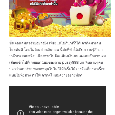
ขั้นตอนสมัครง่ายอย่างยิ่ง เพียงแค่ไม่กี่นาทีก็ได้เครดิตมาเล่น
โดยทันที โดยไม่ต้องฝากเงินก่อน นี้ล่ะที่ทำให้เกิดความรู้สึกว่า
“กล้าทดสอบจริง” เนื่องจากไม่ต้องเสี่ยงเงินตนเองเลยสักบาท ผม
เลือกเข้าไปที่เกมยอดนิยมของค่าย pussy888fun ที่หลายๆคน
บอกว่าแตกง่าย พอกดหมุนไปไม่กี่ไม้ก็เริ่มได้รางวัลเล็กๆมาเรื่อย
แบบไม่ทิ้งช่วง ทำให้เครดิตไม่หมดง่ายอย่างที่คิด