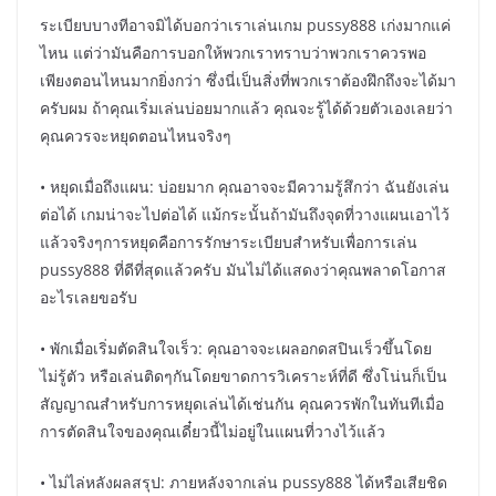
ระเบียบบางทีอาจมิได้บอกว่าเราเล่นเกม pussy888 เก่งมากแค่
ไหน แต่ว่ามันคือการบอกให้พวกเราทราบว่าพวกเราควรพอ
เพียงตอนไหนมากยิ่งกว่า ซึ่งนี่เป็นสิ่งที่พวกเราต้องฝึกถึงจะได้มา
ครับผม ถ้าคุณเริ่มเล่นบ่อยมากแล้ว คุณจะรู้ได้ด้วยตัวเองเลยว่า
คุณควรจะหยุดตอนไหนจริงๆ
• หยุดเมื่อถึงแผน: บ่อยมาก คุณอาจจะมีความรู้สึกว่า ฉันยังเล่น
ต่อได้ เกมน่าจะไปต่อได้ แม้กระนั้นถ้ามันถึงจุดที่วางแผนเอาไว้
แล้วจริงๆการหยุดคือการรักษาระเบียบสำหรับเพื่อการเล่น
pussy888 ที่ดีที่สุดแล้วครับ มันไม่ได้แสดงว่าคุณพลาดโอกาส
อะไรเลยขอรับ
• พักเมื่อเริ่มตัดสินใจเร็ว: คุณอาจจะเผลอกดสปินเร็วขึ้นโดย
ไม่รู้ตัว หรือเล่นติดๆกันโดยขาดการวิเคราะห์ที่ดี ซึ่งโน่นก็เป็น
สัญญาณสำหรับการหยุดเล่นได้เช่นกัน คุณควรพักในทันทีเมื่อ
การตัดสินใจของคุณเดี๋ยวนี้ไม่อยู่ในแผนที่วางไว้แล้ว
• ไม่ไล่หลังผลสรุป: ภายหลังจากเล่น pussy888 ได้หรือเสียชิด