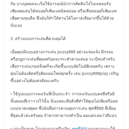
กัน บางบุคคลจะเริ่มใช้อารมณ์นำการตัดสินใจไปเลยขอรับ
เพียงพอเล่นได้หน่อยก็เพิ่มเบทนิดหน่อย หรือเสียหน่อยก็เพิ่มเบท
เพื่อตามทุนคืน ซึ่งมันก็ทำให้ท่านได้โอกาสเสียมากขึ้นได้ด้วย
นั่นเอง
3. สร้างแบบการเล่นที่ควบคุมได้
เมื่อคุณมีแบบอย่างการเล่น pussy888 อย่างแจ่มแจ้ง มีกรอบ
หรือกฎการเล่นที่คุณพร้อมจะกระทำตามเสมอ ระเบียบสำหรับ
เพื่อการเล่นเกมสล็อตก็จะเกิดขึ้นแบบอัตโนมัติเลยครับ เพราะ
คุณไม่ต้องคิดหรือคิดแผนใหม่ทุกครั้ง เล่น pussy888play เจริญ
ขึ้นอย่างไม่ต้องสงสัยนะครับ
• ใช้รูปแบบการลงเงินที่เป็นประจำ: การลงเงินแบบคงที่หรือมี
ขั้นตอนที่เราวางไว้นั้น นั่นแหละคือสิ่งที่ทำให้คุณไม่เพิ่มหรือลด
แบบขาดเหตุผล ซึ่งมันคือการควบคุมการเล่น พุซซี่888 ที่เยี่ยม
ที่สุดแล้วล่ะครับผม ถ้าหากสามารถทำเป็น ผมบอกเลยว่าดีแน่ๆ
• เล่นเป็นตอน ไม่เล่นยาวเหลือเกิน:
พุซซี่888
ผมเสนอแนะให้