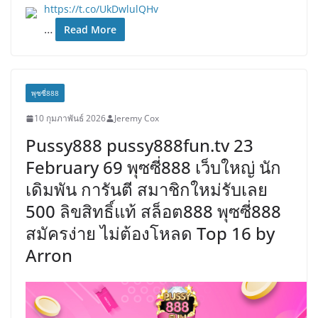
https://t.co/UkDwlulQHv
…
Read More
พุซซี่888
10 กุมภาพันธ์ 2026
Jeremy Cox
Pussy888 pussy888fun.tv 23
February 69 พุซซี่888 เว็บใหญ่ นัก
เดิมพัน การันตี สมาชิกใหม่รับเลย
500 ลิขสิทธิ์แท้ สล็อต888 พุซซี่888
สมัครง่าย ไม่ต้องโหลด Top 16 by
Arron