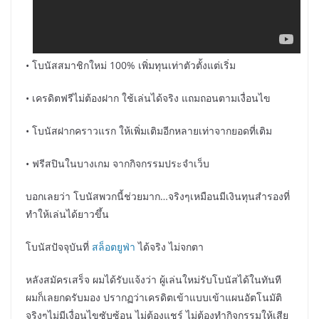
• โบนัสสมาชิกใหม่ 100% เพิ่มทุนเท่าตัวตั้งแต่เริ่ม
• เครดิตฟรีไม่ต้องฝาก ใช้เล่นได้จริง แถมถอนตามเงื่อนไข
• โบนัสฝากคราวแรก ให้เพิ่มเติมอีกหลายเท่าจากยอดที่เติม
• ฟรีสปินในบางเกม จากกิจกรรมประจำเว็บ
บอกเลยว่า โบนัสพวกนี้ช่วยมาก…จริงๆเหมือนมีเงินทุนสำรองที่
ทำให้เล่นได้ยาวขึ้น
โบนัสปัจจุบันที่
สล็อตยูฟ่า
ได้จริง ไม่จกตา
หลังสมัครเสร็จ ผมได้รับแจ้งว่า ผู้เล่นใหม่รับโบนัสได้ในทันที
ผมก็เลยกดรับมอง ปรากฏว่าเครดิตเข้าแบบเข้าแผนอัตโนมัติ
จริงๆไม่มีเงื่อนไขซับซ้อน ไม่ต้องแชร์ ไม่ต้องทำกิจกรรมให้เสีย