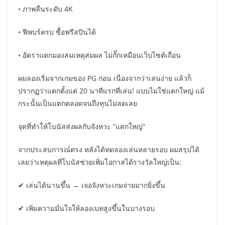
• ภาพลื่นระดับ 4K
• ฟีพบร์ครบ ซื้อฟรีสปินได้
• อัตราแตกมองสมเหตุสมผล ไม่กั๊กเหมือนเว็บไซต์เถื่อน
ผมลองเริ่มจากเกมของ PG ก่อน เนื่องจากว่าเล่นง่าย แล้วก็
ปรากฏว่าแตกตั้งแต่ 20 นาทีแรกที่เล่น! แบบไม่ใช่แตกใหญ่ แม้
กระนั้นเป็นแตกตลอดจนถึงทุนไม่ลดเลย
จุดที่ทำให้โบนัสส่งผลกับจังหวะ “แตกใหญ่”
จากประสบการณ์ตรง หลังได้ทดลองเล่นหลายรอบ ผมสรุปได้
เลยว่าเหตุผลที่โบนัสช่วยเพิ่มโอกาสได้รางวัลใหญ่เป็น:
✔ เล่นได้นานขึ้น → เจอจังหวะเกมจ่ายมากยิ่งขึ้น
✔ เพิ่มความมั่นใจให้ลองเบทสูงขึ้นในบางรอบ