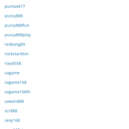
puntaek77
pussy888
pussy888fun
pussy888play
redkong89
rockstar66m
royal558
sagame
sagame168
sagame168th
sawan888
scr888
sexy168