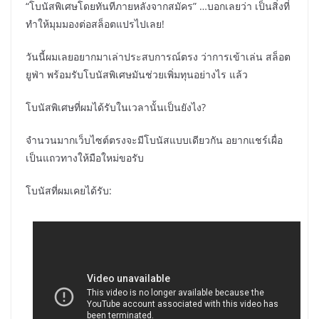
“โบนัสพิเศษโดยทันทีภายหลังจากสมัคร” …บอกเลยว่า เป็นสิ่งที่
ทำให้มุมมองต่อสล็อตแปรไปเลย!
วันนี้ผมเลยอยากมาเล่าประสบการณ์ตรง ว่าการเข้าเล่น สล็อต
ยูฟ่า พร้อมรับโบนัสพิเศษมันช่วยเพิ่มทุนอย่างไร แล้ว
โบนัสพิเศษที่ผมได้รับในเวลานั้นเป็นยังไง?
จำนวนมากเว็บไซต์ตรงจะมีโบนัสแบบเดียวกัน อยากแชร์เผื่อ
เป็นแถวทางให้มือใหม่ขอรับ
โบนัสที่ผมเคยได้รับ: