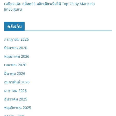
เหนือระดับ สล็อต55 คลิกเดียวเริ่มได้ Top 75 by Maricela
Jin55.guru
คลังเก็บ
กรกฎาคม 2026
มิถุนายน 2026
พฤษภาคม 2026
เมษายน 2026
มีนาคม 2026
กุมภาพันธ์ 2026
มกราคม 2026
ธันวาคม 2025
พฤศจิกายน 2025