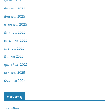
ตุลาคม 2025
กันยายน 2025
สิงหาคม 2025
กรกฎาคม 2025
มิถุนายน 2025
พฤษภาคม 2025
เมษายน 2025
มีนาคม 2025
กุมภาพันธ์ 2025
มกราคม 2025
ธันวาคม 2024
หมวดหมู่
168 สล็อต