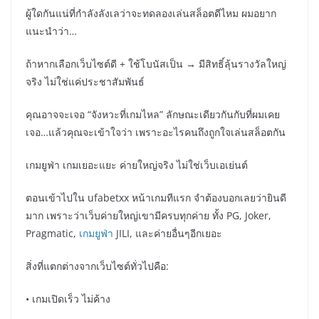
ผู้ใดกันแน่ที่กำลังลังเลว่าจะทดลองเล่นสล็อตดีไหม ผมอยาก
แนะนำว่า…
ถ้าหากเลือกเว็บไซต์ดี + ใช้โบนัสเป็น → มีสิทธิ์ลุ้นรางวัลใหญ่
จริง ไม่ใช่แค่ประชาสัมพันธ์
คุณอาจจะเจอ “จังหวะที่เกมไหล” ลักษณะเดียวกันกับที่ผมเคย
เจอ…แล้วคุณจะเข้าใจว่า เพราะอะไรคนถึงถูกใจเล่นสล็อตกัน
เกมยูฟ่า เกมเยอะแยะ ค่ายใหญ่จริง ไม่ใช่เว็บเอเย่นต์
ตอนเข้าไปใน ufabetxx หน้าเกมทีแรก จำต้องบอกเลยว่ายินดี
มาก เพราะว่าเว็บค่ายใหญ่เขามีครบทุกค่าย ทั้ง PG, Joker,
Pragmatic,
เกมยูฟ่า
JILI, และค่ายอื่นๆอีกเยอะ
สิ่งที่แตกต่างจากเว็บไซต์ทั่วไปคือ:
• เกมเปิดเร็ว ไม่ค้าง