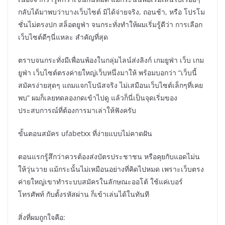
กลับได้มาพบว่าบางเว็บไซต์ มิได้จ่ายจริง, ถอนช้า, หรือ โปรโม
ชั่นไม่ตรงปก สล็อตยูฟ่า จนกระทั่งทำให้ผมเริ่มรู้ดีว่า การเลือก
เว็บไซต์ดีๆนี่แหละ สำคัญที่สุด
ตราบจนกระทั่งมีเพื่อนพ้องในกลุ่มไลน์ส่งลิงก์ เกมยูฟ่า เว็บ เกม
ยูฟ่า เว็บไซต์ตรงค่ายใหญ่เว็บหนึ่งมาให้ พร้อมบอกว่า “เว็บนี้
สมัครง่ายสุดๆ แถมแจกโบนัสจริง ไม่เสมือนเว็บไซต์เล็กๆที่เคย
พบ” ผมก็เลยทดลองกดเข้าไปดู แล้วก็นี่เป็นจุดเริ่มของ
ประสบการณ์ที่ต้องการมาเล่าให้ฟังครับ
ขั้นตอนสมัคร ufabetxx ที่ง่ายแบบไม่คาดฝัน
ตอนแรกรู้สึกว่าควรต้องส่งบัตรประชาชน หรือคุยกับแอดไม่น
ให้วุ่นวาย แม้กระนั้นไม่เหมือนอย่างที่คิดไปหมด เพราะเว็บตรง
ค่ายใหญ่เขาทำระบบสมัครในลักษณะออโต้ ใช้แค่เบอร์
โทรศัพท์ กับตั้งรหัสผ่าน ก็เข้าเล่นได้ในทันที
สิ่งที่ผมถูกใจคือ: