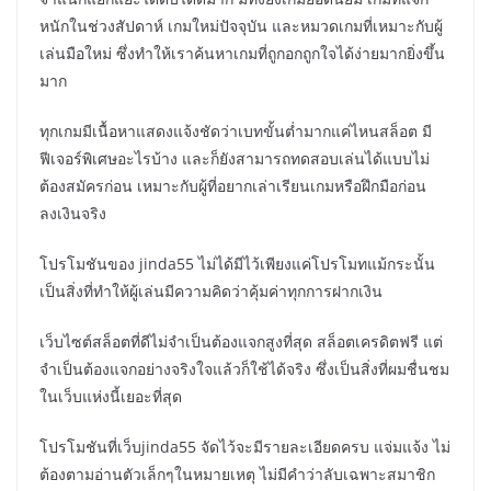
หนักในช่วงสัปดาห์ เกมใหม่ปัจจุบัน และหมวดเกมที่เหมาะกับผู้
เล่นมือใหม่ ซึ่งทำให้เราค้นหาเกมที่ถูกอกถูกใจได้ง่ายมากยิ่งขึ้น
มาก
ทุกเกมมีเนื้อหาแสดงแจ้งชัดว่าเบทขั้นต่ำมากแค่ไหนสล็อต มี
ฟีเจอร์พิเศษอะไรบ้าง และก็ยังสามารถทดสอบเล่นได้แบบไม่
ต้องสมัครก่อน เหมาะกับผู้ที่อยากเล่าเรียนเกมหรือฝึกมือก่อน
ลงเงินจริง
โปรโมชันของ jinda55 ไม่ได้มีไว้เพียงแค่โปรโมทแม้กระนั้น
เป็นสิ่งที่ทำให้ผู้เล่นมีความคิดว่าคุ้มค่าทุกการฝากเงิน
เว็บไซต์สล็อตที่ดีไม่จำเป็นต้องแจกสูงที่สุด สล็อตเครดิตฟรี แต่
จำเป็นต้องแจกอย่างจริงใจแล้วก็ใช้ได้จริง ซึ่งเป็นสิ่งที่ผมชื่นชม
ในเว็บแห่งนี้เยอะที่สุด
โปรโมชันที่เว็บjinda55 จัดไว้จะมีรายละเอียดครบ แจ่มแจ้ง ไม่
ต้องตามอ่านตัวเล็กๆในหมายเหตุ ไม่มีคำว่าลับเฉพาะสมาชิก