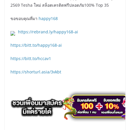
2569 Tesha ใหม่ สล็อตเครดิตฟรีปลอดภัย100% Top 35
ขอขอบคุณที่มา
happy168
https://rebrand.ly/happy168-ai
https://bitt.to/happy168-ai
https://bitt.to/hccav1
https://shorturl.asia/3vkbt