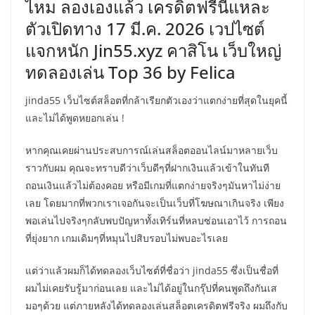
ไหม ลองเองแล้ว เครดิตฟรีนี่แหละ
ตัวเปิดทาง 17 มี.ค. 2026 เวปไซต์
แจกหนัก Jin55.xyz คาสิโน เว็บใหญ่
ทดลองเล่น Top 36 by Felica
jinda55 เว็บไซต์สล็อตที่กล้าเรียกตัวเองว่าแตกง่ายที่สุดในยุคนี้
และไม่ได้พูดหยอกเล่น !
หากคุณเคยผ่านประสบการณ์เล่นสล็อตออนไลน์มาหลายเว็บ
ราวกับผม คุณจะทราบดีว่าเว็บดีๆที่ฝากเงินแล้วเข้าในทันที
ถอนเงินแล้วไม่ต้องคอย หรือมีเกมที่แตกง่ายจริงๆมันหาไม่ง่าย
เลย โดยมากที่พวกเราเจอกันจะเป็นเว็บที่โฆษณาเกินจริง เพียง
พอเล่นไปจริงๆกลับพบปัญหาทั้งเทิร์นที่หลบซ่อนเอาไว้ การถอน
ที่ยุ่งยาก เกมเดิมๆที่หมุนไปสิบรอบไม่พบอะไรเลย
แต่ว่าแล้วผมก็ได้ทดลองเว็บไซต์ที่ชื่อว่า jinda55 ซึ่งเป็นชื่อที่
ผมไม่เคยรับรู้มาก่อนเลย และไม่ได้อยู่ในกรุ๊ปที่คนพูดถึงกันเส
มอๆด้วย แต่ภายหลังได้ทดลองเล่นสล็อตเครดิตฟรีจริง ผมถึงกับ