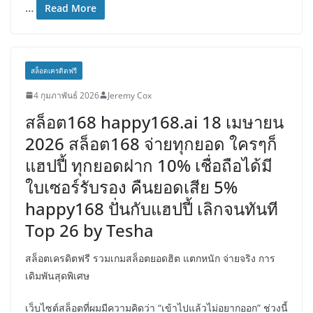
…
Read More
สล็อตเครดิตฟรี
4 กุมภาพันธ์ 2026
Jeremy Cox
สล็อต168 happy168.ai 18 เมษายน
2026 สล็อต168 จ่ายทุกยอด ใครๆก็
แฮปปี้ ทุกยอดฝาก 10% เชื่อถือได้มี
ใบเซอร์รับรอง คืนยอดเสีย 5%
happy168 ปั่นกับแฮปปี้ เลิกจนทันที
Top 26 by Tesha
สล็อตเครดิตฟรี รวมเกมสล็อตยอดฮิต แตกหนัก จ่ายจริง การ
เดิมพันสุดพิเศษ
เว็บไซต์สล็อตที่ผมมีความคิดว่า “เข้าไปแล้วไม่อยากออก” ช่วงนี้