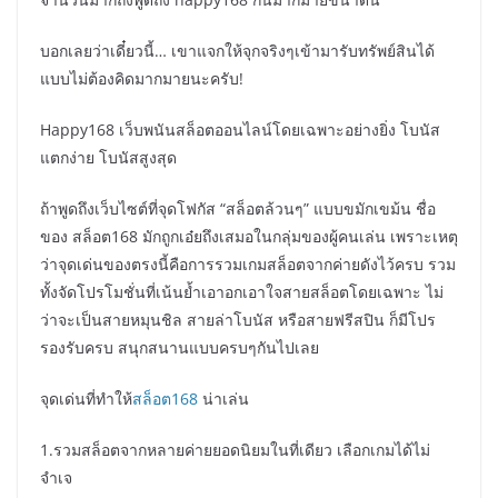
บอกเลยว่าเดี๋ยวนี้… เขาแจกให้จุกจริงๆเข้ามารับทรัพย์สินได้
แบบไม่ต้องคิดมากมายนะครับ!
Happy168 เว็บพนันสล็อตออนไลน์โดยเฉพาะอย่างยิ่ง โบนัส
แตกง่าย โบนัสสูงสุด
ถ้าพูดถึงเว็บไซต์ที่จุดโฟกัส “สล็อตล้วนๆ” แบบขมักเขม้น ชื่อ
ของ สล็อต168 มักถูกเอ๋ยถึงเสมอในกลุ่มของผู้คนเล่น เพราะเหตุ
ว่าจุดเด่นของตรงนี้คือการรวมเกมสล็อตจากค่ายดังไว้ครบ รวม
ทั้งจัดโปรโมชั่นที่เน้นย้ำเอาอกเอาใจสายสล็อตโดยเฉพาะ ไม่
ว่าจะเป็นสายหมุนชิล สายล่าโบนัส หรือสายฟรีสปิน ก็มีโปร
รองรับครบ สนุกสนานแบบครบๆกันไปเลย
จุดเด่นที่ทำให้
สล็อต168
น่าเล่น
1.รวมสล็อตจากหลายค่ายยอดนิยมในที่เดียว เลือกเกมได้ไม่
จำเจ