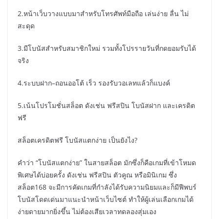
2.หน้าเว็บวางแบบมาสำหรับโทรศัพท์มือถือ เล่นง่าย ลื่น ไม่
สะดุด
3.มีโบนัสสำหรับสมาชิกใหม่ รวมทั้งโปรรายวันที่กดยอมรับได้
จริง
4.ระบบฝาก–ถอนออโต้ เร็ว รองรับวอเลทแล้วก็แบงค์
5.เน้นโปรโมชั่นสล็อต ดังเช่น ฟรีสปิน โบนัสฝาก และเครดิต
ฟรี
สล็อตเครดิตฟรี โบนัสแตกง่าย เป็นยังไง?
คำว่า “โบนัสแตกง่าย” ในสายสล็อต มักซึ่งก็คือเกมที่เข้าโหมด
พิเศษได้บ่อยครั้ง ดังเช่น ฟรีสปิน ตัวคูณ หรือมินิเกม ซึ่ง
สล็อต168 จะมีการคัดเกมที่กำลังได้รับความนิยมและก็มีฟีพบร์
โบนัสโดดเด่นมาแนะนำหน้าเว็บไซต์ ทำให้ผู้เล่นเลือกเกมได้
ง่ายดายมากยิ่งขึ้น ไม่ต้องเสียเวลาทดลองสุ่มเอง