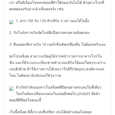
เก่า หรือมีเงื่อนไขหลบซ่อนที่ทำให้ถอนเงินไม่ได้ ตัวอย่างโปรที่
ผมทดลองรับมาแล้วเห็นผลจริง เช่น
1. ฝาก 100 รับ 120 ทำเทิร์น 2 เท่า ถอนได้ไม่ยั้ง
2. รับโบนัสรายวันอัตโนมัติเมื่อฝากครบตามข้อตกลง
3. คืนยอดเสียรายวัน 10 เปอร์เซ็นต์ทุกเที่ยงคืน ไม่ต้องกดรับเอง
ทุกโปรสล็อต สามารถเปิดดูได้จากหน้ารายการอาหารโปรโม
ชั่น และก็มีระบบระเบียบช่วยคำนวณเทิร์นให้มองใหม่ๆระหว่าง
เล่นอีกด้วย ทำให้เราทราบได้เลยว่าใกล้ถึงวัตถุประสงค์มากแค่
ไหน ไม่ต้องมานั่งนับเองให้วุ่นวาย
ถ้าเกิดกำลังมองหาเว็บสล็อตที่มีทุกอย่างครบจบในที่เดียว
โดยไม่ต้องเปลี่ยนแปลงเว็บบ่อยอีกต่อไป jinda55 คือคำ
ตอบที่ดีที่สุดในตอนนี้
เว็บนี้สล็อต มีทั้งระบบที่เสถียร เล่นได้สม่ำเสมอไม่หลุด