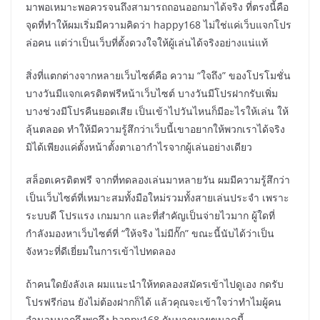
มาพอเหมาะพอควรจนถึงสามารถถอนออกมาได้จริง ที่ตรงนี้คือ
จุดที่ทำให้ผมเริ่มมีความคิดว่า happy168 ไม่ใช่แค่เว็บแจกโปร
ล่อคน แต่ว่าเป็นเว็บที่ตั้งดวงใจให้ผู้เล่นได้จริงอย่างแน่แท้
สิ่งที่แตกต่างจากหลายเว็บไซต์คือ ความ “ใจถึง” ของโปรโมชั่น
บางวันมีแจกเครดิตฟรีหน้าเว็บไซต์ บางวันมีโปรฝากรับเพิ่ม
บางช่วงมีโปรคืนยอดเสีย เป็นเข้าไปวันไหนก็มีอะไรให้เล่น ให้
ลุ้นตลอด ทำให้มีความรู้สึกว่าเว็บนี้เขาอยากให้พวกเราได้จริง
มิได้เพียงแค่ตั้งหน้าตั้งตาเอากำไรจากผู้เล่นอย่างเดียว
สล็อตเครดิตฟรี จากที่ทดลองเล่นมาหลายวัน ผมมีความรู้สึกว่า
เป็นเว็บไซต์ที่เหมาะสมทั้งมือใหม่รวมทั้งสายเล่นประจำ เพราะ
ระบบดี โปรแรง เกมมาก และที่สำคัญเป็นจ่ายไวมาก ผู้ใดที่
กำลังมองหาเว็บไซต์ที่ “ให้จริง ไม่มีกั๊ก” ขณะนี้นับได้ว่าเป็น
จังหวะที่ดีเยี่ยมในการเข้าไปทดลอง
ถ้าคนใดยังลังเล ผมแนะนำให้ทดลองสมัครเข้าไปดูเอง กดรับ
โปรฟรีก่อน ยังไม่ต้องฝากก็ได้ แล้วคุณจะเข้าใจว่าทำไมผู้คน
จำนวนมากถึงพูดถึง happy168 กันมากมายขนาดนี้