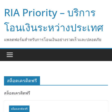
Skip
RIA Priority – บริการ
to
content
โอนเงินระหว่างประเทศ
แพลตฟอร์มสำหรับการโอนเงินอย่างรวดเร็วและปลอดภัย
สล็อตเครดิตฟรี
สล็อตเครดิตฟรี
สล็อตเครดิตฟรี