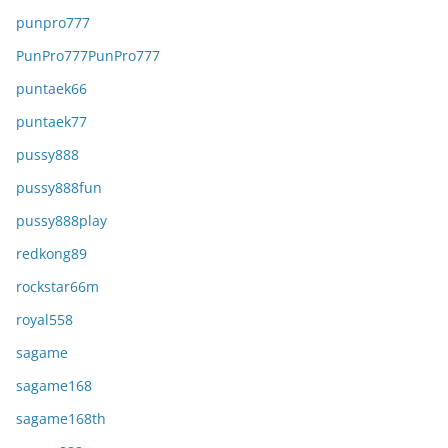
punpro777
PunPro777PunPro777
puntaek66
puntaek77
pussy888
pussy888fun
pussy888play
redkong89
rockstar66m
royal558
sagame
sagame168
sagame168th