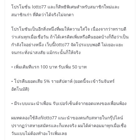
โปรโมชั่น lotto77 และก็สิทธิพิเศษสำหรับสมาชิกใหม่และ
สมาชิกเก่า ที่คิดว่าได้จริงไม่จกตา
โปรโมชันเป็นอีกสิ่งหนึ่งที่ผมให้ความใส่ใจ เนื่องจากว่าทราบดี
ว่าเล่นทุกเมื่อเชื่อวัน ถ้าได้เครดิตเพิ่มหรือคืนยอดบ้างก็ถือว่าเป็น
กำลังใจอย่างหนึ่ง เว็บนี้lotto77 จัดโปรแบบพอดี ไม่เยอะแยะ
จนกระทั่งน่าสงสัย แม้กระนั้นก็ให้จริง
• เพิ่มเติมทีแรก 100 บาท รับเพิ่ม 50 บาท
• โปรคืนยอดเสีย 5% รายสัปดาห์ (ยอดนี้จะเข้าวันจันทร์
อัตโนมัติ)
• มีระบบแนะนำเพื่อน รับเปอร์เซ็นต์จากยอดแทงของเพื่อนพ้อง
ผมทดลองใช้ลิงก์lotto77 แนะนำของตนกับสหายในกรุ๊ปไลน์
ปรากฏว่าสหายสมัครและก็แทงจริง ผมได้ค่าคอมมาทุกเมื่อเชื่อ
วันแบบไม่ต้องทำอะไรเพิ่มเลย