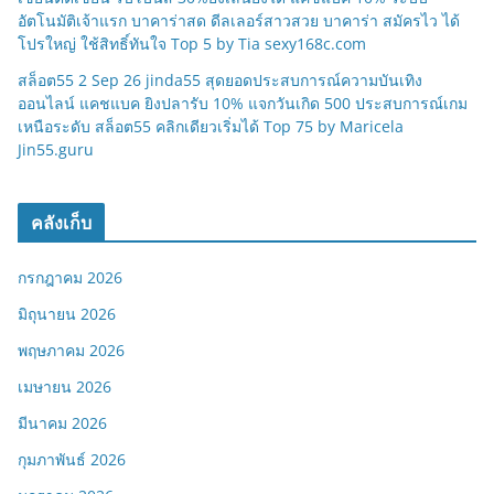
อัตโนมัติเจ้าแรก บาคาร่าสด ดีลเลอร์สาวสวย บาคาร่า สมัครไว ได้
โปรใหญ่ ใช้สิทธิ์ทันใจ Top 5 by Tia sexy168c.com
สล็อต55 2 Sep 26 jinda55 สุดยอดประสบการณ์ความบันเทิง
ออนไลน์ แคชแบค ยิงปลารับ 10% แจกวันเกิด 500 ประสบการณ์เกม
เหนือระดับ สล็อต55 คลิกเดียวเริ่มได้ Top 75 by Maricela
Jin55.guru
คลังเก็บ
กรกฎาคม 2026
มิถุนายน 2026
พฤษภาคม 2026
เมษายน 2026
มีนาคม 2026
กุมภาพันธ์ 2026