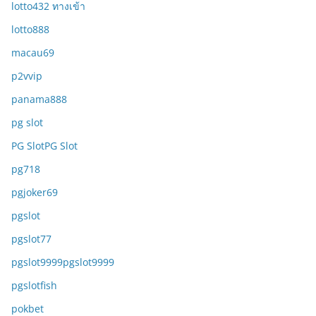
lotto432 ทางเข้า
lotto888
macau69
p2vvip
panama888
pg slot
PG SlotPG Slot
pg718
pgjoker69
pgslot
pgslot77
pgslot9999pgslot9999
pgslotfish
pokbet