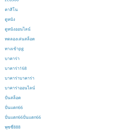
คาสิโน
ดูหนัง
ดูหนังออนไลน์
ทดลองเล่นสล็อต
ทางเข้าpg
บาคาร่า
บาคาร่า168
บาคาร่าบาคาร่า
บาคาร่าออนไลน์
ปั่นสล็อต
ปั่นแตก66
ปั่นแตก66ปั่นแตก66
พุซซี่888