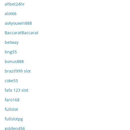
allbet24hr
alot66
askyouwin888
BaccaratBaccarat
betway
bng55
bonus888
brazil999 slot
coke55
fafa 123 slot
faro168
fullslot
fullslotpg
golden456