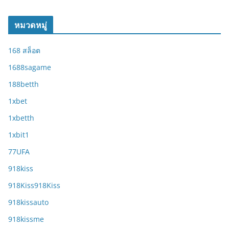
หมวดหมู่
168 สล็อต
1688sagame
188betth
1xbet
1xbetth
1xbit1
77UFA
918kiss
918Kiss918Kiss
918kissauto
918kissme