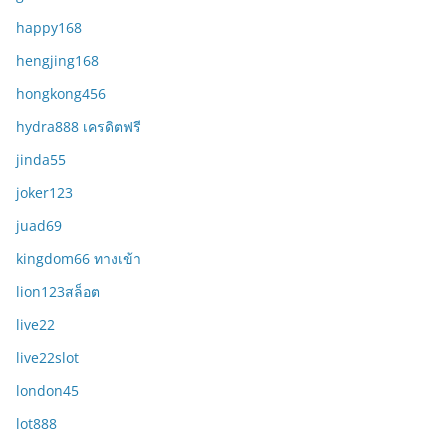
happy168
hengjing168
hongkong456
hydra888 เครดิตฟรี
jinda55
joker123
juad69
kingdom66 ทางเข้า
lion123สล็อต
live22
live22slot
london45
lot888