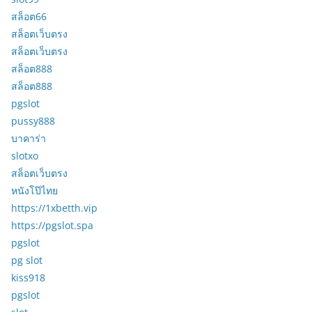
สล็อต66
สล็อตเว็บตรง
สล็อตเว็บตรง
สล็อต888
สล็อต888
pgslot
pussy888
บาคาร่า
slotxo
สล็อตเว็บตรง
หนังโป๊ไทย
https://1xbetth.vip
https://pgslot.spa
pgslot
pg slot
kiss918
pgslot