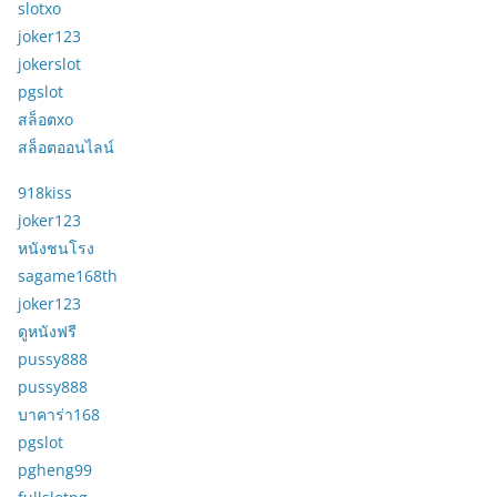
slotxo
joker123
jokerslot
pgslot
สล็อตxo
สล็อตออนไลน์
918kiss
joker123
หนังชนโรง
sagame168th
joker123
ดูหนังฟรี
pussy888
pussy888
บาคาร่า168
pgslot
pgheng99