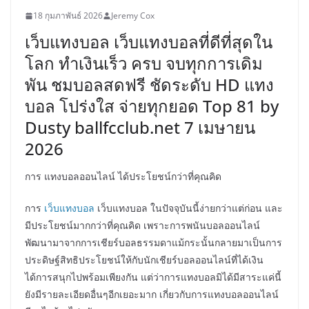
18 กุมภาพันธ์ 2026
Jeremy Cox
เว็บแทงบอล เว็บแทงบอลที่ดีที่สุดใน
โลก ทำเงินเร็ว ครบ จบทุกการเดิม
พัน ชมบอลสดฟรี ชัดระดับ HD แทง
บอล โปร่งใส จ่ายทุกยอด Top 81 by
Dusty ballfcclub.net 7 เมษายน
2026
การ แทงบอลออนไลน์ ได้ประโยชน์กว่าที่คุณคิด
การ
เว็บแทงบอล
เว็บแทงบอล ในปัจจุบันนี้ง่ายกว่าแต่ก่อน และ
มีประโยชน์มากกว่าที่คุณคิด เพราะการพนันบอลออนไลน์
พัฒนามาจากการเชียร์บอลธรรมดาแม้กระนั้นกลายมาเป็นการ
ประดิษฐ์สิทธิประโยชน์ให้กับนักเชียร์บอลออนไลน์ที่ได้เงิน
ได้การสนุกไปพร้อมเพียงกัน แต่ว่าการแทงบอลมิได้มีสาระแค่นี้
ยังมีรายละเอียดอื่นๆอีกเยอะมาก เกี่ยวกับการแทงบอลออนไลน์