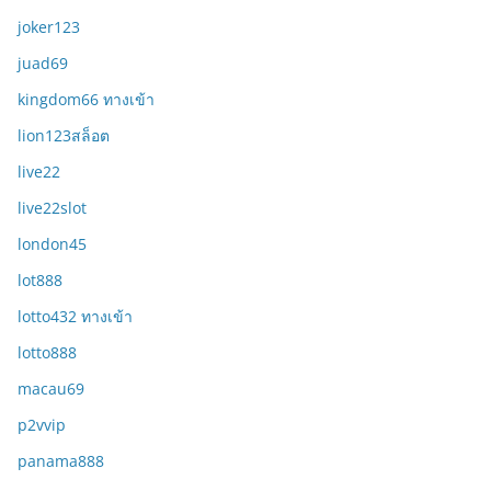
joker123
juad69
kingdom66 ทางเข้า
lion123สล็อต
live22
live22slot
london45
lot888
lotto432 ทางเข้า
lotto888
macau69
p2vvip
panama888