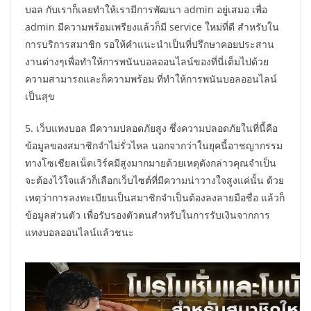
บอล กับเราก็เลยทำให้เรามีการพัฒนา admin อยู่เสมอ เพื่อ
admin มีความพร้อมเพรียงแล้วก็มี service ใหม่ที่ดี สำหรับใน
การบริการสมาชิก รอให้คำแนะนำเป็นที่ปรึกษาคอยประสาน
งานต่างๆเพื่อทำให้การพนันบอลออนไลน์ของที่นี่เต็มไปด้วย
ความสามารถและก็ความพร้อม ที่ทำให้การพนันบอลออนไลน์
เป็นสุข
5. เว็บแทงบอล มีความปลอดภัยสูง ซึ่งความปลอดภัยในที่นี้คือ
ข้อมูลของสมาชิกจำไม่รั่วไหล นอกจากว่าในยุคนี้อาชญากรรม
ทางโซเชียลเน็ตเวิร์คมีสูงมากมายด้วยเหตุดังกล่าวคุณจำเป็น
จะต้องไว้ใจแล้วก็เลือกเว็บไซต์ที่มีความน่าวางใจสูงแค่นั้น ด้วย
เหตุว่าการลงทะเบียนเป็นสมาชิกจำเป็นต้องลงลายมือชื่อ แล้วก็
ข้อมูลส่วนตัว เพื่อรับรองตัวตนสำหรับในการรับเงินจากการ
แทงบอลออนไลน์แล้วชนะ