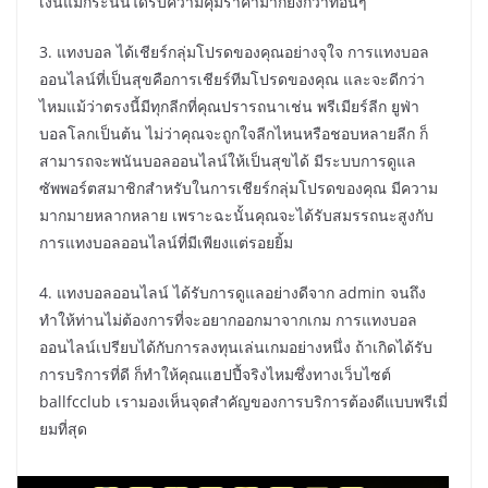
เงินแม้กระนั้นได้รับความคุ้มราคามากยิ่งกว่าที่อื่นๆ
3. แทงบอล ได้เชียร์กลุ่มโปรดของคุณอย่างจุใจ การแทงบอล
ออนไลน์ที่เป็นสุขคือการเชียร์ทีมโปรดของคุณ และจะดีกว่า
ไหมแม้ว่าตรงนี้มีทุกลีกที่คุณปรารถนาเช่น พรีเมียร์ลีก ยูฟ่า
บอลโลกเป็นต้น ไม่ว่าคุณจะถูกใจลีกไหนหรือชอบหลายลีก ก็
สามารถจะพนันบอลออนไลน์ให้เป็นสุขได้ มีระบบการดูแล
ซัพพอร์ตสมาชิกสำหรับในการเชียร์กลุ่มโปรดของคุณ มีความ
มากมายหลากหลาย เพราะฉะนั้นคุณจะได้รับสมรรถนะสูงกับ
การแทงบอลออนไลน์ที่มีเพียงแต่รอยยิ้ม
4. แทงบอลออนไลน์ ได้รับการดูแลอย่างดีจาก admin จนถึง
ทำให้ท่านไม่ต้องการที่จะอยากออกมาจากเกม การแทงบอล
ออนไลน์เปรียบได้กับการลงทุนเล่นเกมอย่างหนึ่ง ถ้าเกิดได้รับ
การบริการที่ดี ก็ทำให้คุณแฮปปี้จริงไหมซึ่งทางเว็บไซต์
ballfcclub เรามองเห็นจุดสำคัญของการบริการต้องดีแบบพรีเมี่
ยมที่สุด