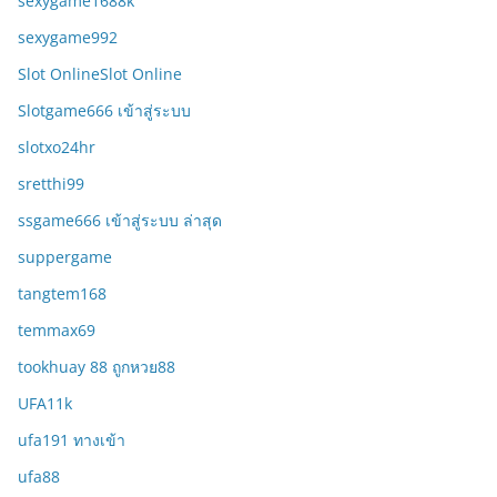
sexygame1688k
sexygame992
Slot OnlineSlot Online
Slotgame666 เข้าสู่ระบบ
slotxo24hr
sretthi99
ssgame666 เข้าสู่ระบบ ล่าสุด
suppergame
tangtem168
temmax69
tookhuay 88 ถูกหวย88
UFA11k
ufa191 ทางเข้า
ufa88