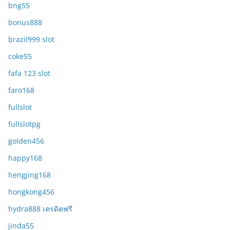
bng55
bonus888
brazil999 slot
coke55
fafa 123 slot
faro168
fullslot
fullslotpg
golden456
happy168
hengjing168
hongkong456
hydra888 เครดิตฟรี
jinda55