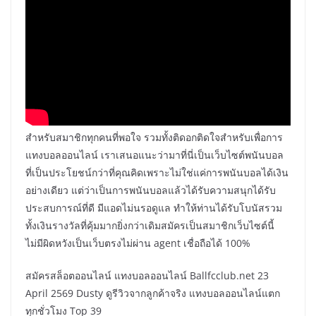
สำหรับสมาชิกทุกคนที่พอใจ รวมทั้งติดอกติดใจสำหรับเพื่อการ
แทงบอลออนไลน์ เราเสนอแนะว่ามาที่นี่เป็นเว็บไซต์พนันบอล
ที่เป็นประโยชน์กว่าที่คุณคิดเพราะไม่ใช่แค่การพนันบอลได้เงิน
อย่างเดียว แต่ว่าเป็นการพนันบอลแล้วได้รับความสนุกได้รับ
ประสบการณ์ที่ดี มีแอดไม่นรอดูแล ทำให้ท่านได้รับโบนัสรวม
ทั้งเงินรางวัลที่คุ้มมากยิ่งกว่าเดิมสมัครเป็นสมาชิกเว็บไซต์นี้
ไม่มีผิดหวังเป็นเว็บตรงไม่ผ่าน agent เชื่อถือได้ 100%
สมัครสล็อตออนไลน์ แทงบอลออนไลน์ Ballfcclub.net 23
April 2569 Dusty ดูรีวิวจากลูกค้าจริง แทงบอลออนไลน์แตก
ทุกชั่วโมง Top 39