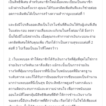
เป็นสิทธิพิเศษ สำหรับสมาชิกใหม่เมื่อลงทะเบียนเป็นสมาชิก
แล้วฝากเงินครั้งแรก คุณจะได้รับเครดิตเพิ่มทันทีและก็ช่วยต่อย
อดการเดิมพันได้เป็นการสร้างความสำราญแบบต่อที่ 1
และยังมีโปรคืนยอดเสียเป็นโปรโมชั่นที่คืนเงินให้กับผู้เล่นที่เสีย
ในแต่ละรอบ ลดความเสี่ยงและแก้เกมในครั้งต่อมาได้ ยิ่งกว่า
นั้นก็ยังมีโบนัสฝากเงิน เมื่อคุณกระทำการฝากเงินระบบจะจ่าย
เครดิตพิเศษให้กับคุณเพิ่ม เรียกได้ว่าเป็นความสุขแบบต่อที่ 2
ต่อที่ 3 ไปเรื่อยเป็นอะไรที่โคตรว้าว
2. เว็บแทงบอล ทำให้สมาชิกได้รับเงินรางวัลที่คุ้มที่สุดไม่ใช่การ
จ่ายเงินรางวัลทันเวลาสิ่งเดียว แม้กระนั้นเป็นการจ่ายเงิน
รางวัลที่คุ้มมากๆเนื่องจากที่นี่เป็นเว็บพนันบอลที่มีมาตรฐาน
ระดับสากล และก็ได้รับการยินยอมรับจากเซียนบอลเป็นจำนวน
มากว่าแทงบอลที่นี่เป็นสุข มีประสิทธิภาพสูงสร้างสรรค์แนว
ความคิดประสบการณ์และความน่าสนใจ เพื่อการพนันบอล
ออนไลน์ที่โคตรคุ้มมีสิทธิพิเศษที่ดีทำให้การชำระเงินรางวัล
ของตรงนี้มีประสิทธิภาพที่ดีกว่าเดิม เรียกได้ว่าไม่ใช่ได้เพียงแค่