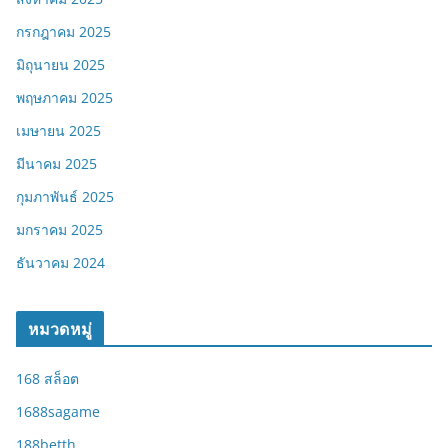
กรกฎาคม 2025
มิถุนายน 2025
พฤษภาคม 2025
เมษายน 2025
มีนาคม 2025
กุมภาพันธ์ 2025
มกราคม 2025
ธันวาคม 2024
หมวดหมู่
168 สล็อต
1688sagame
188betth