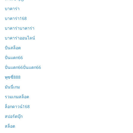
บาคาร่า
บาคาร่า168
บาคาร่าบาคาร่า
บาคาร่าออนไลน์
ปั่นสล็อต
ปั่นแตก66
ปั่นแตก66ปั่นแตก66
พุซซี่888
มันนี่เกม
รวมเกมสล็อต
ล็อกดาวน์168
สปอร์ตบุ๊ก
สล็อต