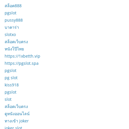
สล็อต888
pgslot
pussy888
บาคาร่า
slotxo
สล็อตเว็บตรง
หนังโป๊ไทย
https://1xbetth.vip
https://pgslot.spa
pgslot
pg slot
kiss918
pgslot
slot
สล็อตเว็บตรง
ดูหนังออนไลน์
ทางเข้า joker
joker slot