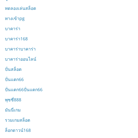
ทดลองเล่นสล็อต
ทางเข้าpg
บาคาร่า
บาคาร่า168
บาคาร่าบาคาร่า
บาคาร่าออนไลน์
ปั่นสล็อต
ปั่นแตก66
ปั่นแตก66ปั่นแตก66
พุซซี่888
มันนี่เกม
รวมเกมสล็อต
ล็อกดาวน์168