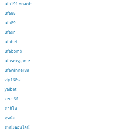
ufa191 ทางเข้า
ufa88
ufa89
ufa9r
ufabet
ufabomb
ufasexygame
ufawinner88
vip168sa
yaibet
zeus66
คาสิโน
ดูหนัง
ดูหนังออนไลน์