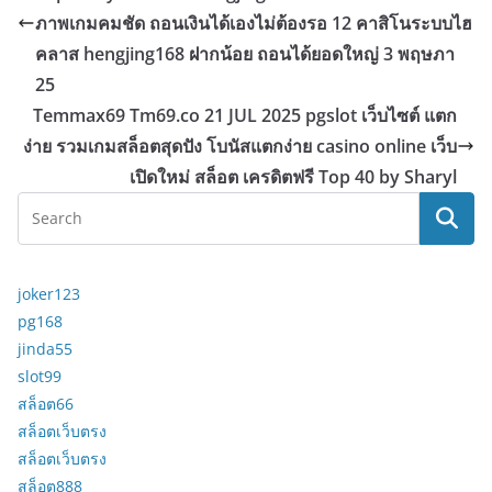
ภาพเกมคมชัด ถอนเงินได้เองไม่ต้องรอ 12 คาสิโนระบบไฮ
คลาส hengjing168 ฝากน้อย ถอนได้ยอดใหญ่ 3 พฤษภา
25
Temmax69 Tm69.co 21 JUL 2025 pgslot เว็บไซต์ แตก
ง่าย รวมเกมสล็อตสุดปัง โบนัสแตกง่าย casino online เว็บ
เปิดใหม่ สล็อต เครดิตฟรี Top 40 by Sharyl
joker123
pg168
jinda55
slot99
สล็อต66
สล็อตเว็บตรง
สล็อตเว็บตรง
สล็อต888