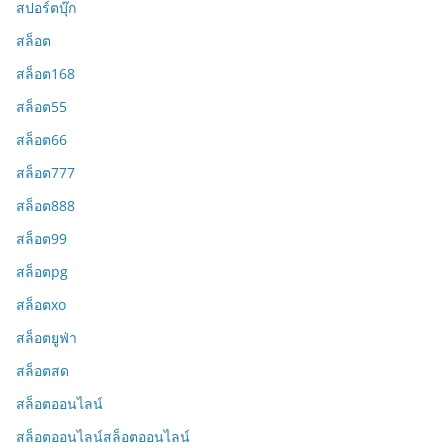
สปอร์ตบุ๊ก
สล็อต
สล็อต168
สล็อต55
สล็อต66
สล็อต777
สล็อต888
สล็อต99
สล็อตpg
สล็อตxo
สล็อตยูฟ่า
สล็อตสด
สล็อตออนไลน์
สล็อตออนไลน์สล็อตออนไลน์