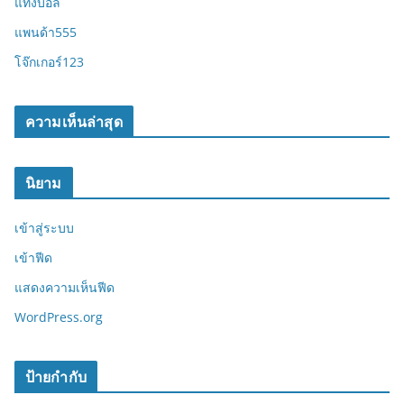
แทงบอล
แพนด้า555
โจ๊กเกอร์123
ความเห็นล่าสุด
นิยาม
เข้าสู่ระบบ
เข้าฟีด
แสดงความเห็นฟีด
WordPress.org
ป้ายกำกับ