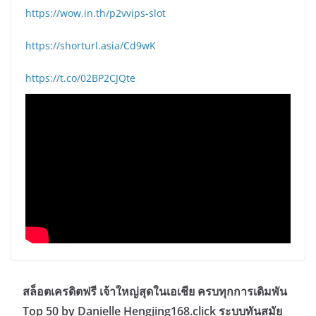
https://wow.in.th/p2vvips-slot
https://shorturl.asia/Cd9wK
https://t.co/02BP2CJQte
สล็อตเครดิตฟรี เจ้าใหญ่สุดในเอเชีย ครบทุกการเดิมพัน
Top 50 by Danielle Hengjing168.click ระบบทันสมัย