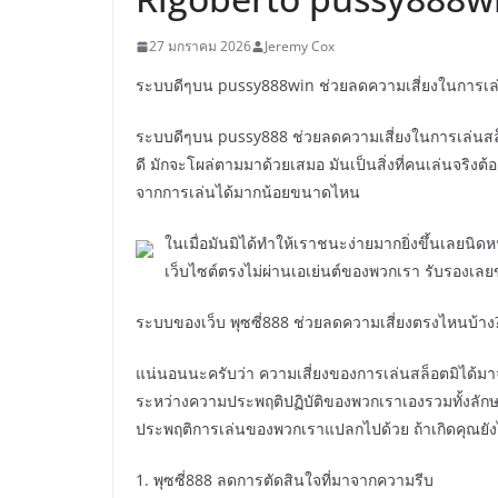
27 มกราคม 2026
Jeremy Cox
ระบบดีๆบน pussy888win ช่วยลดความเสี่ยงในการเล
ระบบดีๆบน pussy888 ช่วยลดความเสี่ยงในการเล่นสล็
ดี มักจะโผล่ตามมาด้วยเสมอ มันเป็นสิ่งที่คนเล่นจริงต้อ
จากการเล่นได้มากน้อยขนาดไหน
ในเมื่อมันมิได้ทำให้เราชนะง่ายมากยิ่งขึ้นเลยนิ
เว็บไซต์ตรงไม่ผ่านเอเย่นต์ของพวกเรา รับรองเล
ระบบของเว็บ พุซซี่888 ช่วยลดความเสี่ยงตรงไหนบ้าง
แน่นอนนะครับว่า ความเสี่ยงของการเล่นสล็อตมิได้มา
ระหว่างความประพฤติปฏิบัติของพวกเราเองรวมทั้งลักษ
ประพฤติการเล่นของพวกเราแปลกไปด้วย ถ้าเกิดคุณยังไ
1. พุซซี่888 ลดการตัดสินใจที่มาจากความรีบ