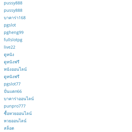
pussy888
pussy888
บาคาร่า168
pgslot
pgheng99
fullslotpg
live22
ดูหนัง
ดูหนังฟรี
หนังออนไลน์
ดูหนังฟรี
pgslot77
ปั่นแตก66
บาคาร่าออนไลน์
punpro777
ซื้อหวยออนไลน์
หวยออนไลน์
สล็อต