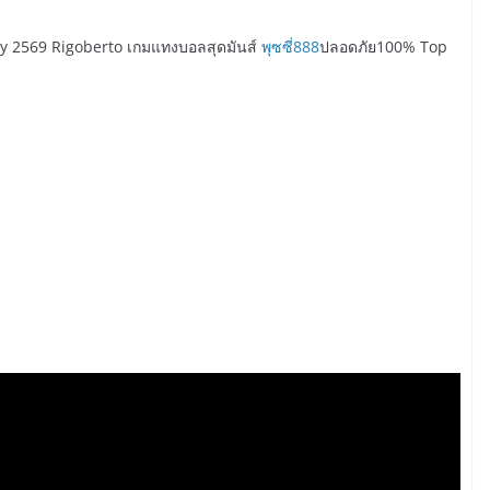
ry 2569 Rigoberto เกมแทงบอลสุดมันส์
พุซซี่888
ปลอดภัย100% Top