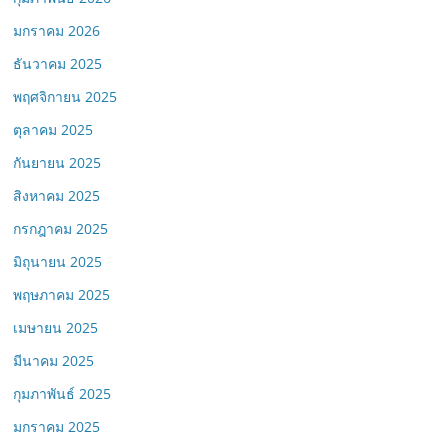
มกราคม 2026
ธันวาคม 2025
พฤศจิกายน 2025
ตุลาคม 2025
กันยายน 2025
สิงหาคม 2025
กรกฎาคม 2025
มิถุนายน 2025
พฤษภาคม 2025
เมษายน 2025
มีนาคม 2025
กุมภาพันธ์ 2025
มกราคม 2025