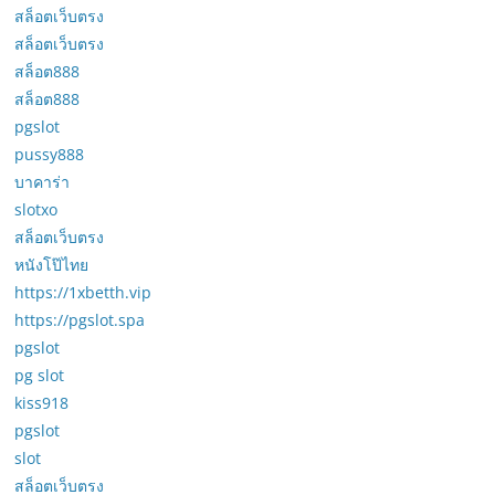
สล็อตเว็บตรง
สล็อตเว็บตรง
สล็อต888
สล็อต888
pgslot
pussy888
บาคาร่า
slotxo
สล็อตเว็บตรง
หนังโป๊ไทย
https://1xbetth.vip
https://pgslot.spa
pgslot
pg slot
kiss918
pgslot
slot
สล็อตเว็บตรง