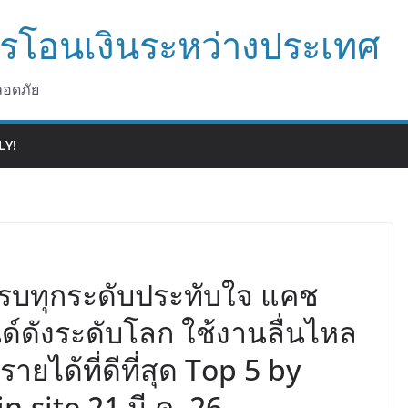
การโอนเงินระหว่างประเทศ
ลอดภัย
LY!
ครบทุกระดับประทับใจ แคช
ดังระดับโลก ใช้งานลื่นไหล
ายได้ที่ดีที่สุด Top 5 by
.site 21 มี.ค. 26