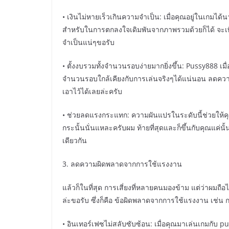
• เงินไม่หายเร็วเกินความจำเป็น: เมื่อคุณอยู่ในเกมได้
สำหรับในการตกลงใจเดิมพันจากภาพรวมด้วยก็ได้ จะเพิ่
จำเป็นแน่ๆขอรับ
• ตั้งงบรวมทั้งจำนวนรอบง่ายมากยิ่งขึ้น: Pussy888 
จำนวนรอบใกล้เคียงกับการเล่นจริงๆได้แน่นอน ลดความเส
เอาไว้ได้เลยล่ะครับ
• ช่วยลดแรงกระแทก: ความผันแปรในระดับนี้ช่วยให้คุ
กระนั้นนั่นแหละครับผม ท้ายที่สุดและก็ขึ้นกับคุณแค่นั้น
เดียวกัน
3. ลดความผิดพลาดจากการใช้แรงงาน
แล้วก็ในที่สุด การเสี่ยงที่หลายคนมองข้าม แต่ว่าผมถื
ล่ะขอรับ ซึ่งก็คือ ข้อผิดพลาดจากการใช้แรงงาน เช่น
• อินเทอร์เฟซไม่สลับซับซ้อน: เมื่อคุณมาเล่นเกมกับ 