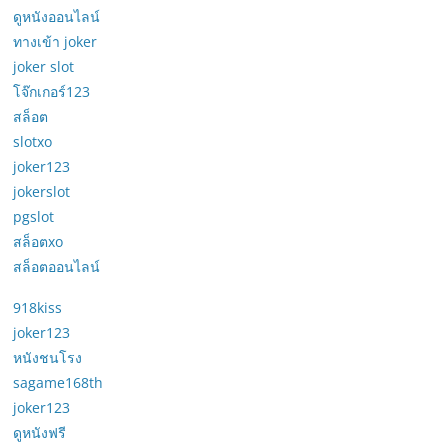
ดูหนังออนไลน์
ทางเข้า joker
joker slot
โจ๊กเกอร์123
สล็อต
slotxo
joker123
jokerslot
pgslot
สล็อตxo
สล็อตออนไลน์
918kiss
joker123
หนังชนโรง
sagame168th
joker123
ดูหนังฟรี