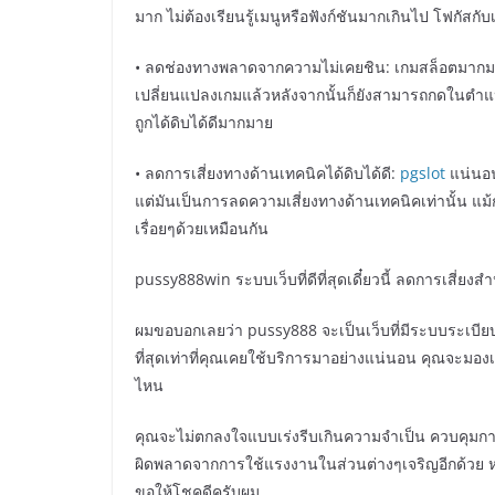
มาก ไม่ต้องเรียนรู้เมนูหรือฟังก์ชันมากเกินไป โฟกัสกั
• ลดช่องทางพลาดจากความไม่เคยชิน: เกมสล็อตมากมา
เปลี่ยนแปลงเกมแล้วหลังจากนั้นก็ยังสามารถกดในตำแ
ถูกได้ดิบได้ดีมากมาย
• ลดการเสี่ยงทางด้านเทคนิคได้ดิบได้ดี:
pgslot
แน่นอนว
แต่มันเป็นการลดความเสี่ยงทางด้านเทคนิคเท่านั้น แม้
เรื่อยๆด้วยเหมือนกัน
pussy888win ระบบเว็บที่ดีที่สุดเดี๋ยวนี้ ลดการเสี่ย
ผมขอบอกเลยว่า pussy888 จะเป็นเว็บที่มีระบบระเบียบ
ที่สุดเท่าที่คุณเคยใช้บริการมาอย่างแน่นอน คุณจะมอง
ไหน
คุณจะไม่ตกลงใจแบบเร่งรีบเกินความจำเป็น ควบคุมการ
ผิดพลาดจากการใช้แรงงานในส่วนต่างๆเจริญอีกด้วย หน้าท
ขอให้โชคดีครับผม