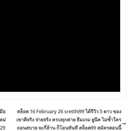
มือ
สล็อต 16 February 26 sretthi99 ได้รีวิว 5 ดาว ของ
หม่
เขาดีจริง จ่ายจริง ครบทุกค่าย ธีมเกม ยูนีค ไม่ซ้ำใคร
 29
ถอนสบาย จะกี่ล้าน ก็โอนทันที สล็อต99 สมัครตอนนี้