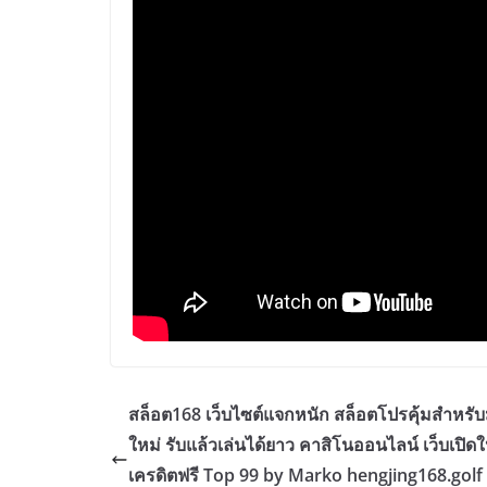
สล็อต168 เว็บไซต์แจกหนัก สล็อตโปรคุ้มสำหรับ
ใหม่ รับแล้วเล่นได้ยาว คาสิโนออนไลน์ เว็บเปิดใ
เครดิตฟรี Top 99 by Marko hengjing168.golf