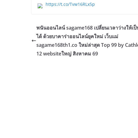
https://t.co/Tvw16RLx5p
พนันออนไลน์ sagame168 เปลี่ยนเวลาว่างให้เป
ได้ ด้วยบาคาร่าออนไลน์ยุคใหม่ เว็บแม่
sagame168th1.co ใหม่ล่าสุด Top 99 by Cath
12 websiteใหญ่ สิงหาคม 69