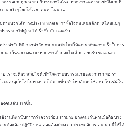
ข้ามาตรวจเกมทุกเกมบนเว็บหรอกจริงไหม พวกเขาแค่อยากเข้าถึงเกมที่
กมที่อยากจริงๆโดยใช้เวลาค้นหาไม่นาน
ลเกมตามพวกได้อย่างมีระบบ บอกเลยว่าซื้อใจคนเล่นสล็อตยุคใหม่แน่ๆ
ารถนาไปสู่เกมให้เร็วขึ้นนั่นเองครับ
วิตประจำวันที่มีเวลาจำกัด คนเล่นสมัยใหม่ให้คุณค่ากับความเร็วในการ
ยเวล่ำเวลาค้นหาเกมนานๆพวกเขาเกือบจะไม่เลือกเลยครับ ขอเล่นเก
ถึงง่าย เราจะคิดว่าเว็บไซต์เข้าใจความปรารถนาของเรามาก พอเรา
็จะมองดูเว็บไปในทางบวกได้มากขึ้น ทำให้กลับมาใช้งานเว็บไซต์ใน
ของคนเล่นมากขึ้น
ใช้งานที่นานัปการกว่าคราวก่อนมากมาย บางคนเล่นผ่านมือถือ บาง
อเย่นต์จะต้องปฏิบัติงานสอดคล้องกับความประพฤติการเล่นกลุ่มนี้ให้ได้