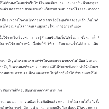
นก็ไม่ต้องพอใจเลยว่าเว็บไซต์ไหนจะมีเกมเยอะแยะกว่ากัน ด้วยเหตุว่า
อีกแล้ว แต่ว่าพวกเขาจะประเมินเว็บจากประสบการณ์โดยรวมมากกว่า
ดขึ้นระหว่างใช้งานได้ดีกว่าตัวเลขหรือข้อมูลที่แสดงอยู่แล้ว เว็บไซต์
แล้วก็ความสนใจจากคนเล่นยุคสมัยใหม่มากยิ่งกว่านั่นเอง
ื่อใช้งานไปเรื่อยพวกเราจะรู้สึกเคยชินกับเว็บได้เร็วมาก ซึ่งความใกล้
ารใช้งานก้าวหน้า ซึ่งมันก็ทำให้เรากลับมาเล่นซ้ำได้ง่ายกว่าเดิม
จจะน่าดึงดูดในระยะแรก แต่ว่าในระยะยาว พวกเราไมได้พอใจหรอก
ำคัญกับความพอดีของประสบการณ์ที่ได้รับมากยิ่งกว่า ทำให้กลับมา
ความสบาย ความต่อเนื่อง และความไม่รู้สึกกลุ้มใจได้ จำนวนเกมก็ไม่
กประสบการณ์ที่ตอบปัญหามากกว่าจำนวนเกม
มีจำนวนเกมมากมายเหมือนในอดีตอีกแล้ว แต่ว่าเริ่มให้ความใส่ใจกับสิ่ง
ดวกสำหรับการเข้าถึงเกมต่างๆความกลมกลืนกับรูปแบบชีวิตของแต่ละ