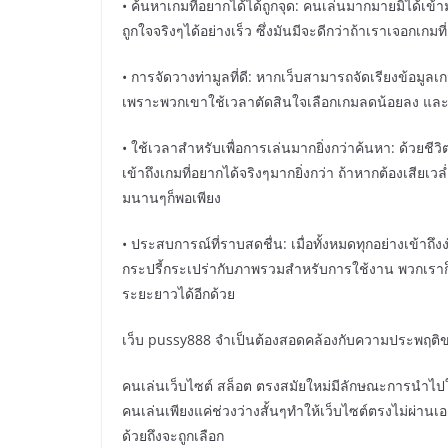
• ค้นหาเกมที่อยากได้ได้ถูกจุด: คนเล่นมากมายมิได้เ
ถูกใจจริงๆได้อย่างเร็ว ซึ่งมันมีจะดีกว่าถ้าเราเจอกเ
• การจัดวางท่ามูลที่ดี: หากเว็บสามารถจัดเรียงข้อมู
เพราะพวกเขาใช้เวลาตัดสินใจเลือกเกมลดน้อยลง และปร
• ใช้เวลาสำหรับเพื่อการเล่นมากยิ่งกว่าค้นหา: ด้วยชี
เข้าถึงเกมที่อยากได้จริงๆมากยิ่งกว่า ถ้าหากต้องเสี
มนานๆก็พอเพียง
• ประสบการณ์ที่ราบสดชื่น: เมื่อทั้งหมดทุกอย่างเข้า
กระปรี้กระเปร่ากับภาพรวมสำหรับการใช้งาน พวกเราก
ระยะยาวได้อีกด้วย
เว็บ pussy888 จำเป็นต้องสอดคล้องกับความประพฤติ
คนเล่นเว็บไซต์ สล็อต ตรงสมัยใหม่มีลักษณะการนำไป
คนเล่นเพียงแค่ช่วงว่างสั้นๆทำให้เว็บไซต์ตรงไม่ผ่านเ
ด้วยถึงจะถูกเลือก