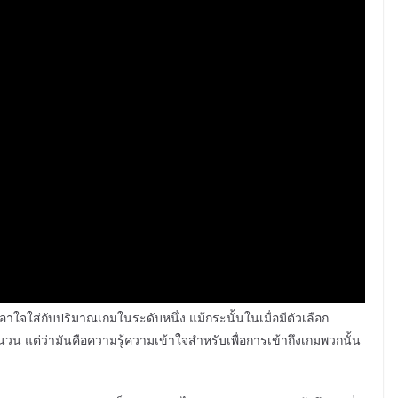
ใจใส่กับปริมาณเกมในระดับหนึ่ง แม้กระนั้นในเมื่อมีตัวเลือก
วน แต่ว่ามันคือความรู้ความเข้าใจสำหรับเพื่อการเข้าถึงเกมพวกนั้น