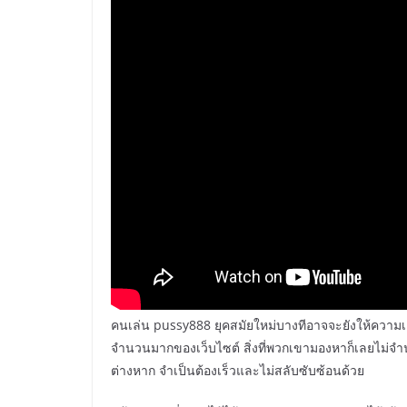
คนเล่น pussy888 ยุคสมัยใหม่บางทีอาจจะยังให้ความเอา
จำนวนมากของเว็บไซต์ สิ่งที่พวกเขามองหาก็เลยไม่จำน
ต่างหาก จำเป็นต้องเร็วและไม่สลับซับซ้อนด้วย