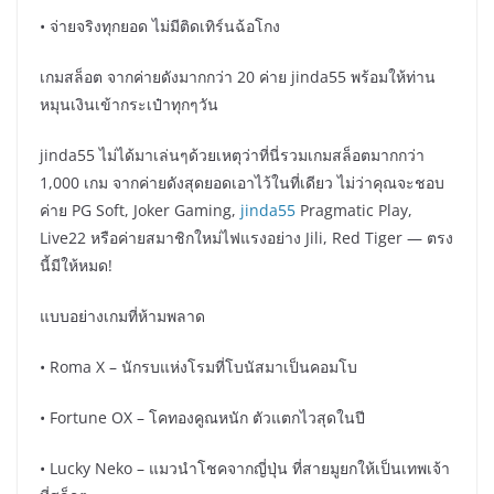
• จ่ายจริงทุกยอด ไม่มีติดเทิร์นฉ้อโกง
เกมสล็อต จากค่ายดังมากกว่า 20 ค่าย jinda55 พร้อมให้ท่าน
หมุนเงินเข้ากระเป๋าทุกๆวัน
jinda55 ไม่ได้มาเล่นๆด้วยเหตุว่าที่นี่รวมเกมสล็อตมากกว่า
1,000 เกม จากค่ายดังสุดยอดเอาไว้ในที่เดียว ไม่ว่าคุณจะชอบ
ค่าย PG Soft, Joker Gaming,
jinda55
Pragmatic Play,
Live22 หรือค่ายสมาชิกใหม่ไฟแรงอย่าง Jili, Red Tiger — ตรง
นี้มีให้หมด!
แบบอย่างเกมที่ห้ามพลาด
• Roma X – นักรบแห่งโรมที่โบนัสมาเป็นคอมโบ
• Fortune OX – โคทองคูณหนัก ตัวแตกไวสุดในปี
• Lucky Neko – แมวนำโชคจากญี่ปุ่น ที่สายมูยกให้เป็นเทพเจ้า