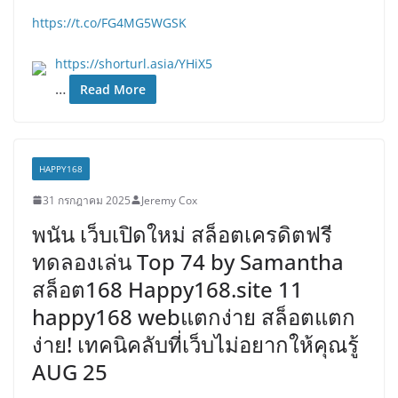
https://t.co/FG4MG5WGSK
https://shorturl.asia/YHiX5
…
Read More
HAPPY168
31 กรกฎาคม 2025
Jeremy Cox
พนัน เว็บเปิดใหม่ สล็อตเครดิตฟรี
ทดลองเล่น Top 74 by Samantha
สล็อต168 Happy168.site 11
happy168 webแตกง่าย สล็อตแตก
ง่าย! เทคนิคลับที่เว็บไม่อยากให้คุณรู้
AUG 25