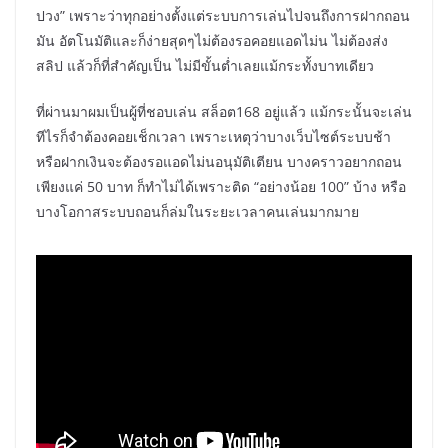
ปวง” เพราะว่าทุกอย่างตั้งแต่ระบบการเล่นไปจนถึงการฝากถอน
มัน อัตโนมัติและก็ง่ายสุดๆไม่ต้องรอคอยแอดไม่น ไม่ต้องส่ง
สลิป แล้วก็ที่สำคัญเป็น ไม่มีขั้นต่ำเลยแม้กระทั้งบาทเดียว
ที่ผ่านมาผมเป็นผู้ที่ชอบเล่น สล็อต168 อยู่แล้ว แม้กระนั้นจะเล่น
ทีไรก็จำต้องคอยเช็กเวลา เพราะเหตุว่าบางเว็บไซต์ระบบช้า
หรือฝากเงินจะต้องรอแอดไม่นอนุมัติเตียน บางคราวอยากถอน
เพียงแค่ 50 บาท ก็ทำไม่ได้เพราะติด “อย่างน้อย 100” บ้าง หรือ
บางโอกาสระบบถอนก็ล่มในระยะเวลาคนเล่นมากมาย