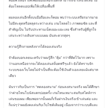
คอมพิวเตอร์ แค่เพียงมีอินเทอร์เน็ตก็สามารถเข้าเล่นได้เลย ไม่
ต้องโหลดแอปเพิ่มให้เปลืองพื้นที่
ผมลองเล่นอีกทั้งบนมือถือและก็คอม พบว่าระบบเสถียรมากมาย
ไม่มีสะดุดหรือหลุดระหว่างเล่น เกมโหลดไว ภาพคมชัด และที่
สำคัญเป็น ไม่รับประทานเน็ตเยอะแยะเลย ซึ่งสำหรับผู้ที่ถูกใจ
เล่นระหว่างเดินทางแบบผม มันสะดวกสุดๆ
ความรู้สึกภายหลังจากได้ลองเล่นจริง
จำต้องบอกเลยนะครับว่าผมรู้สึก “คุ้ม” กว่าที่คิดไว้มาก เพราะ
ว่านอกเหนือจากจะได้ลองเล่นสล็อตฟรีๆแล้ว ยังได้ทราบจัก
ระบบของเว็บโดยไม่จำเป็นที่จะต้องใช้เงินตัวเองเลยแม้แต่บาท
เดียว
มันราวกับเป็นการ “ทดลองสนาม” ก่อนลงสนามจริง ผมได้ศึกษา
ว่าค่ายไหนโบนัสแตกบ่อยครั้ง เกมไหนเหมาะสมกับสไตล์การ
เล่นของผม เพียงพอจากนั้นผมก็เริ่มฝากเงินจริงเข้าเล่นต่อ และ
ก็แน่ๆว่าผมยังคงเล่นกับเว็บไซต์เดิมอยู่ เนื่องจากว่าระบบดีและ