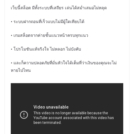
เว็บนี้สล็อต มีทั้งระบบที่เสถียร เล่นได้สม่ำเสมอไม่หลุด
• ระบบฝากถอนที่เร็วแบบไม่มีผู้ใดเทียบได้
• เกมสล็อตจากค่ายชั้นแนวหน้าครบทุกแนว
• โปรโมชันแท้จริงใจ ไม่หลอก ไม่บังคับ
• และก็ความปลอดภัยที่มั่นหัวใจได้เต็มที่ว่าเงินของคุณจะไม่
หายไปไหน