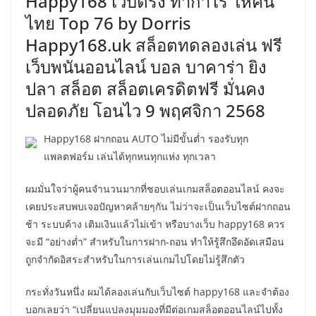
Happy168 เว็บตรง ทำกำไร ให้คน
ไทย Top 76 by Dorris
Happy168.uk สล็อตทดลองเล่น ฟรี
เว็บพนันออนไลน์ บอล บาคาร่า ยิง
ปลา สล็อต สล็อตเครดิตฟรี มั่นคง
ปลอดภัย โอนไว 9 พฤศจิกา 2568
Happy168 ฝากถอน AUTO ไม่มีขั้นต่ำ รองรับทุก
แพลตฟอร์ม เล่นได้ทุกหนทุกแห่ง ทุกเวลา
ผมมั่นใจว่าผู้คนจำนวนมากที่ชอบเล่นเกมสล็อตออนไลน์ คงจะ
เคยประสบพบเจอปัญหาคล้ายๆกัน ไม่ว่าจะเป็นเว็บไซต์ฝากถอน
ช้า ระบบค้าง เติมเงินแล้วไม่เข้า หรือบางเว็บ happy168 ควร
จะมี “อย่างต่ำ” สำหรับในการฝาก-ถอน ทำให้รู้สึกอึดอัดเสมือน
ถูกจำกัดอิสระสำหรับในการเล่นเกมไปโดยไม่รู้สึกตัว
กระทั่งวันหนึ่ง ผมได้ลองเล่นกับเว็บไซต์ happy168 และจำต้อง
บอกเลยว่า “เปลี่ยนแปลงมุมมองที่มีต่อเกมสล็อตออนไลน์ไปทั้ง