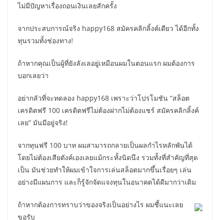
ไม่มีปัญหาเรื่องถอนเงินเลยสักครั้ง
จากประสบการณ์จริง happy168 สมัครคลิกลิ้งค์เดียว ได้อีกทั้ง
ทุนรวมทั้งช่องทาง!
ถ้าหากคุณเป็นผู้ที่ยังลังเลอยู่เหมือนผมในตอนแรก ผมต้องการ
บอกเลยว่า
อย่ากลัวที่จะทดลอง happy168 เพราะว่าโปรโมชัน “สล็อต
เครดิตฟรี 100 เครดิตฟรีไม่ต้องฝากไม่ต้องแชร์ สมัครคลิกลิ้งค์
เลย” มันมีอยู่จริง!
จากทุนฟรี 100 บาท ผมสามารถกลายเป็นผลกำไรหลักพันได้
โดยไม่ต้องเสียตังค์เองเลยแม้กระทั้งนิดนึง รวมทั้งที่สำคัญที่สุด
เป็น มันช่วยทำให้ผมเข้าใจการเล่นสล็อตมากขึ้นเรื่อยๆ เล่น
อย่างมีแผนการ และก็รู้จักจัดแจงทุนในอนาคตได้ดีมากว่าเดิม
ถ้าหากต้องการทราบว่าของจริงเป็นอย่างไร ผมชี้แนะเลย
ขอรับ