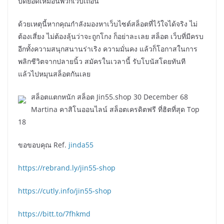
บิดยอดเหมือนพวกเว็บเถื่อน
ด้วยเหตุนี้หากคุณกำลังมองหาเว็บไซต์สล็อตที่ไว้ใจได้จริง ไม่
ต้องเสี่ยง ไม่ต้องลุ้นว่าจะถูกโกง ก็อย่าละเลย สล็อต เว็บที่มีครบ
อีกทั้งความสนุกสนานร่าเริง ความมั่นคง แล้วก็โอกาสในการ
พลิกชีวิตจากปลายนิ้ว สมัครในเวลานี้ รับโบนัสโดยทันที
แล้วไปหมุนสล็อตกันเลย
สล็อตแตกหนัก สล็อต Jin55.shop 30 December 68
Martina คาสิโนออนไลน์ สล็อตเครดิตฟรี ที่ฮิตที่สุด Top
18
ขอขอบคุณ Ref.
jinda55
https://rebrand.ly/jin55-shop
https://cutly.info/jin55-shop
https://bitt.to/7fhkmd