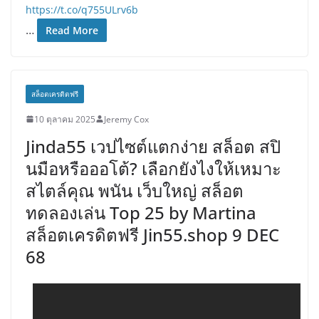
https://t.co/q755ULrv6b
…
Read More
สล็อตเครดิตฟรี
10 ตุลาคม 2025
Jeremy Cox
Jinda55 เวปไซต์แตกง่าย สล็อต สปิ
นมือหรือออโต้? เลือกยังไงให้เหมาะ
สไตล์คุณ พนัน เว็บใหญ่ สล็อต
ทดลองเล่น Top 25 by Martina
สล็อตเครดิตฟรี Jin55.shop 9 DEC
68