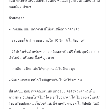
ใหม่ ของการเล่นสล็อตเครดิตฟรี ที่คุณจะรู้สึกได้ตั้งแต่หนแรกที่
กดสมัครเข้ามา
ด้วยเหตุว่า
– เกมเยอะแยะ แตกง่าย มีให้เล่นสล็อต ทุกค่ายดัง
– ระบบออโต้ ฝาก-ถอน ภายใน 10 วินาที ไม่มีอย่างต่ำ
– มีโปรโมชั่นสำหรับทุกสาย สล็อตเครดิตฟรี ทั้งยังทุนน้อย สาย
ล่าโบนัส หรือคนเชื้อเชิญสหาย
– เว็บลื่น เสถียร เล่นได้ทุกอุปกรณ์ ไม่มีกระตุก
– ทีมงานตอบแชทไว ไขปัญหาจริง ไม่ทิ้งให้รอนาน
ที่สำคัญ… ทุกบาทที่คุณเล่นบน jinda55 คือจังหวะสำหรับใน
การชนะเงินก้อนโตที่ไม่มีใครเอาไปจากคุณได้ ไม่ว่าจะเป็นหลัก
ร้อยหรือหลักแสน เว็บไซต์แห่งนี้จ่ายจริงทุกยอด ไม่มีปกปิด ไม่มี