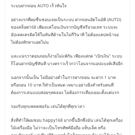
ระบบฝากถอน AUTO เร็วทันใจ
อย่างแรกที่ผมชื่นชอบเลยเป็นระบบ ฝากถอนอัตโนมัติ (AUTO)
ของสล็อต168 เพียงแค่โอนเงินจากบัญชีหรือวอเลท ระบบจะ
อัปเดตเครดิตให้ในทันทีด้านในไม่กี่วินาที ไม่ต้องแคปหน้าจอ
ไม่ต้องทักหาแอดไม่น
และแน่ๆว่าตอนถอนก็ง่ายไม่แพ้กัน เพียงแค่กด “เบิกเงิน” ระบบ
ก็โอนฝากบัญชีทันที บางคราวเร็วกว่าโอนจากแอปแบงค์เสียอีก
นอกจากนั้นเป็น ไม่มีอย่างต่ำในการฝากถอน จะฝาก 1 บาท
หรือถอน 10 บาท ก็ทำเป็นหมด เหมาะอย่างยิ่งสำหรับคนที่
ต้องการเล่นแบบค่อยๆทดลอง ไม่ต้องการเสี่ยงเยอะตั้งแต่แรก
รองรับทุกแพลตฟอร์ม เล่นได้ทุกที่ทุกเวลา
สิ่งที่ทำให้ผมชอบ happy168 มากขึ้นอีกซึ่งมัน เล่นได้ทุกเครื่อง
ไม้เครื่องมือ ไม่ว่าจะเป็นโทรศัพท์มือถือ แท็บเล็ต หรือ