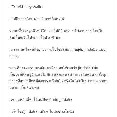
• TrueMoney Wallet
• ไม่มีอย่างน้อย ฝาก 1 บาทก็เล่นได้
ระบบทั้งผองถูกดีไซน์ให้ เร็ว ไม่มีอันตราย ใช้งานง่าย โดยไม่
ต้องโยกเงินไปๆมาๆให้ปวดศีรษะ
เพราะเหตุไรคนถึงย้ายจากเว็บไซต์เดิม มาอยู่กับ jinda55 แบบ
ถาวร?
จากเสียงตอบรับของผู้เล่นจริง บอกได้เลยว่า jinda55 เป็น
เว็บไซต์ที่คนรู้จักแล้วไม่มีทางเลิกเล่น เพราะว่ามันครบทุกสิ่งทุก
อย่างที่สายสล็อตต้องการ แล้วก็มัน จริงใจ ไม่เนียนหลอกราวกับ
หลายๆเว็บที่เคยพบ
เหตุผลหลักที่ทำให้คนปักหลักกับ Jinda55
• เว็บไซต์jinda55 เสถียร ไม่ล่มช่วงโบนัส