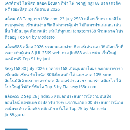
เครดิตฟรี ไลฟ์สด สล็อต ยิงปลา กีฬา ไพ่ hengjing168 แจก เครดิต
ฟรี เยอะที่สุด 24 กันยายน 2026
สล็อต168 Tangtem168e.com 23 July 2569 สล็อตเว็บตรง คาสิโน
ครบทุกค่าย เข้าเล่นง่าย ฟีลดี ฝากมาคุ้มค่า ไม่กินมาม่าแน่นอน เล่น
ลื่น ไม่มีสะดุด คัดมาแล้ว เล่นได้ทุกเกม tangtem168 ห้ามพลาด โปร
ดีรออยู่ Top 84 by Modesto
สล็อต888 สล็อต 2026 รวมเกมแตกง่าย ฟีเจอร์เด่น และวิธีเลือกเว็บที่
เหมาะกับผู้เล่น 8 JUL 2569 web ตรง jin888.asia พนัน เว็บใหญ่
เครดิตฟรี Top 51 by Jani
Sexy168 30 July 2026 บาคาร่า168 เปิดมุมมองใหม่ของเกมบาคาร่า
เซียนตัดเซียน รับโบนัส 30%ยิ่งเล่นยิ่งได้ แคชแบค 10% ระบบ
อัตโนมัติเจ้าแรก บาคาร่าสด ดีลเลอร์สาวสวย บาคาร่า สมัครไว ได้
โปรใหญ่ ใช้สิทธิ์ทันใจ Top 5 by Tia sexy168c.com
สล็อต55 2 Sep 26 jinda55 สุดยอดประสบการณ์ความบันเทิง
ออนไลน์ แคชแบค ยิงปลารับ 10% แจกวันเกิด 500 ประสบการณ์เกม
เหนือระดับ สล็อต55 คลิกเดียวเริ่มได้ Top 75 by Maricela
Jin55.guru