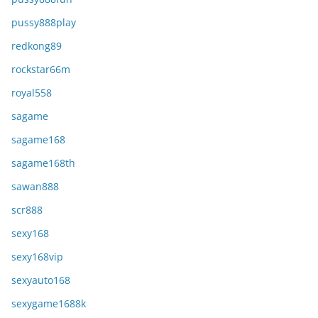
pussy888play
redkong89
rockstar66m
royal558
sagame
sagame168
sagame168th
sawan888
scr888
sexy168
sexy168vip
sexyauto168
sexygame1688k