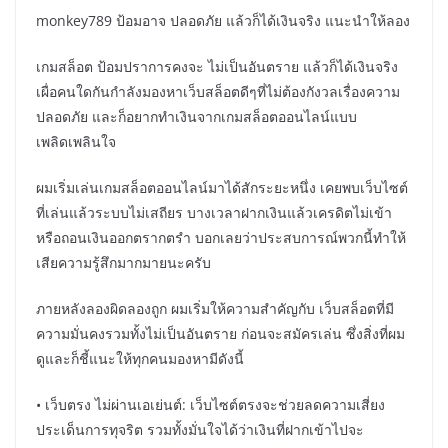
monkey789 ป้อมอาจ ปลอดภัย แล้วก็ได้เงินจริง แนะนำให้ลอง
เกมสล็อต ป้อมปราการคงจะ ไม่เป็นอันตราย แล้วก็ได้เงินจริง
เผื่อคนใดกันกำลังมองหาเว็บสล็อตดีๆที่ไม่ต้องกังวลเรื่องความ
ปลอดภัย และก็อยากทำเงินจากเกมสล็อตออนไลน์แบบ
เพลิดเพลินใจ
ผมเริ่มเล่นเกมสล็อตออนไลน์มาได้สักระยะหนึ่ง เคยพบเว็บไซต์
ที่เล่นแล้วระบบไม่เสถียร บางเวลาฝากเงินแล้วเครดิตไม่เข้า
หรือถอนเงินออกตรากตรำ บอกเลยว่าประสบการณ์พวกนี้ทำให้
เสียความรู้สึกมากมายนะครับ
ภายหลังลองผิดลองถูก ผมเริ่มให้ความสำคัญกับ เว็บสล็อตที่มี
ความมั่นคงรวมทั้งไม่เป็นอันตราย ก่อนจะสมัครเล่น ซึ่งสิ่งที่ผม
ดูและก็ชี้แนะให้ทุกคนมองหามีดังนี้
• เว็บตรง ไม่ผ่านเอเย่นต์: เว็บไซต์ตรงจะช่วยลดความเสี่ยง
ประเด็นการทุจริต รวมทั้งมั่นใจได้ว่าเงินที่ฝากเข้าไปจะ