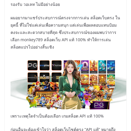
รองรับ วอเลท ไม่มีอย่างน้อย
ผมอยากมาแชร์ประสบการณ์ตรงจากการเล่น สล็อตเว็บตรง ใน
ยุคนี้ ที่ไม่ใช่แค่เล่นเพื่อความสนุก แต่เล่นเพื่อผลตอบแทนป้อม
คงจะและสะดวกสบายที่สุด ซึ่งประสบการณ์ของผมพบว่าการ
เลือก monkey789 สล็อตเว็บ API แท้ 100% ทำให้การเล่น
สล็อตแปรไปอย่างสิ้นเชิง
เพราะเหตุใดจำเป็นต้องเลือก เกมสล็อต API แท้ 100%
ก่อนอื่นจะต้องเข้าใจว่า สล็อตเว็บไซต์ตรง “API แท้” หมายถึง