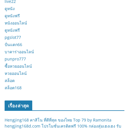
live22
ดูหนัง
ดูหนังฟรี
หนังออนไลน์
ดูหนังฟรี
pgslot77
ปั่นแตก66
บาคาร่าออนไลน์
punpro777
ซื้อหวยออนไลน์
หวยออนไลน์
สล็อต
สล็อต168
เรื่องล่าสุด
Hengjing168 คาสิโน ที่ดีที่สุด ของไทย Top 79 by Ramonita
hengjing168d.com โปรโมชั่นเครดิตฟรี 100% กล่องสุ่มเฮงเฮง รับ