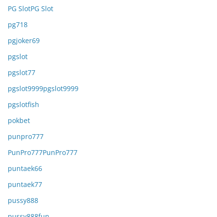
PG SlotPG Slot
pg718
pgjoker69
pgslot
pgslot77
pgslot9999pgslot9999
pgslotfish
pokbet
punpro777
PunPro777PunPro777
puntaek66
puntaek77
pussy888
pussy888fun