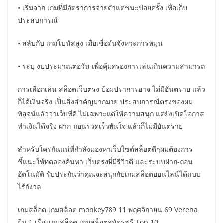
• เริ่มจาก เกมที่มีอัตราการจ่ายต่ำแต่ชนะบ่อยครั้ง เพื่อเก็บ
ประสบการณ์
• สลับกับ เกมโบนัสสูง เมื่อเชื่อมั่นจังหวะการหมุน
• ระบุ งบประมาณต่อวัน เพื่อคุ้มครองการเล่นเกินความสามารถ
การเลือกเล่น สล็อตเว็บตรง ป้อมปราการอาจ ไม่มีอันตราย แล้ว
ก็ได้เงินจริง เป็นสิ่งสำคัญมากมาย ประสบการณ์ตรงของผม
พิสูจน์แล้วว่าเว็บที่ดี ไม่เฉพาะแต่ให้ความสนุก แต่ยังเปิดโอกาส
ทำเงินได้จริง ฝาก-ถอนรวดเร็วทันใจ แล้วก็ไม่มีอันตราย
สำหรับใครกันแน่ที่กำลังมองหาเว็บไซต์สล็อตดีๆผมต้องการ
ชี้แนะให้ทดลองค้นหา เว็บตรงที่มีรีวิวดี และระบบฝาก-ถอน
อัตโนมัติ รับประกันว่าคุณจะสนุกกับเกมสล็อตออนไลน์ได้แบบ
ไร้กังวล
เกมสล็อต เกมสล็อต monkey789 11 พฤศจิกายน 69 Verena
ยืน 1 เรื่องเกมสล็อต เกมสล็อตสมัครฟรี Top 10