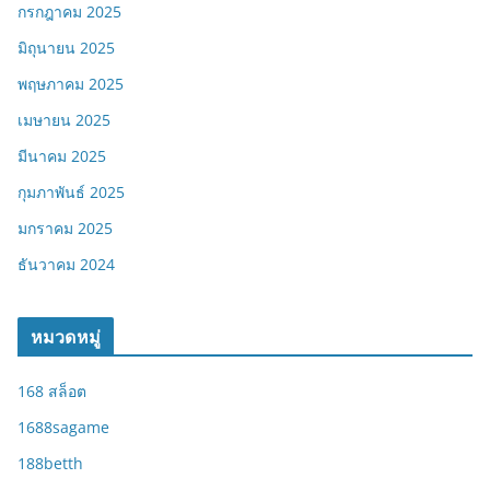
กรกฎาคม 2025
มิถุนายน 2025
พฤษภาคม 2025
เมษายน 2025
มีนาคม 2025
กุมภาพันธ์ 2025
มกราคม 2025
ธันวาคม 2024
หมวดหมู่
168 สล็อต
1688sagame
188betth