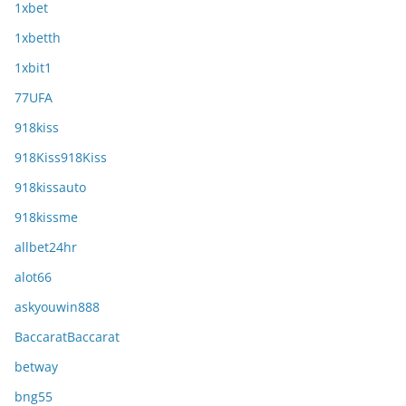
1xbet
1xbetth
1xbit1
77UFA
918kiss
918Kiss918Kiss
918kissauto
918kissme
allbet24hr
alot66
askyouwin888
BaccaratBaccarat
betway
bng55