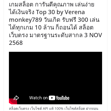
เกมสล็อต การันตีคุณภาพ เล่นง่าย
ได้เงินจริง Top 30 by Verena
monkey789 วันเกิด รับฟรี 300 เล่น
ได้ทุกเกม 10 ล้าน ก็ถอนได้ สล็อต
เว็บตรง มาตรฐานระดับสากล 3 NOV
2568
สล็อตเว็บตรง เว็บไซต์ API แท้ 100% เว็บไซต์สล็อต ฝากถอน