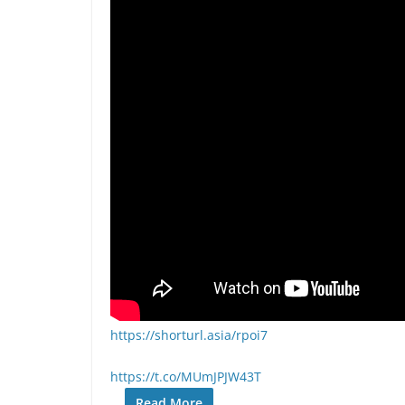
https://shorturl.asia/rpoi7
https://t.co/MUmJPJW43T
…
Read More