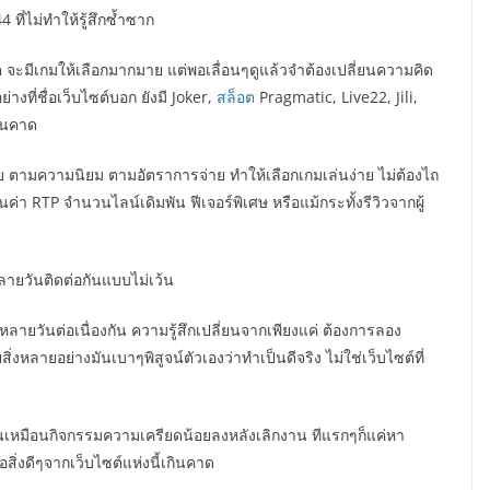
่ไม่ทำให้รู้สึกซ้ำซาก
จะมีเกมให้เลือกมากมาย แต่พอเลื่อนๆดูแล้วจำต้องเปลี่ยนความคิด
งที่ชื่อเว็บไซต์บอก ยังมี Joker,
สล็อต
Pragmatic, Live22, Jili,
กินคาด
่าย ตามความนิยม ตามอัตราการจ่าย ทำให้เลือกเกมเล่นง่าย ไม่ต้องไถ
่า RTP จำนวนไลน์เดิมพัน ฟีเจอร์พิเศษ หรือแม้กระทั้งรีวิวจากผู้
ายวันติดต่อกันแบบไม่เว้น
าหลายวันต่อเนื่องกัน ความรู้สึกเปลี่ยนจากเพียงแค่ ต้องการลอง
ิ่งหลายอย่างมันเบาๆพิสูจน์ตัวเองว่าทำเป็นดีจริง ไม่ใช่เว็บไซต์ที่
ป็นเหมือนกิจกรรมความเครียดน้อยลงหลังเลิกงาน ทีแรกๆก็แค่หา
อสิ่งดีๆจากเว็บไซต์แห่งนี้เกินคาด