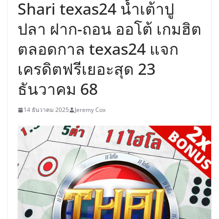
Shari texas24 น้ำเต้าปู
ปลา ฝาก-ถอน ออโต้ เกมฮิต
ตลอดกาล texas24 แจก
เครดิตฟรีเยอะสุด 23
ธันวาคม 68
14 ธันวาคม 2025
Jeremy Cox