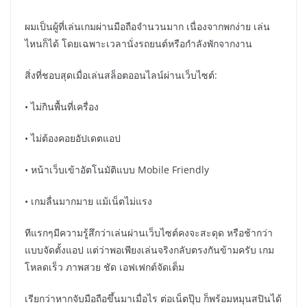
ผมเป็นผู้ที่เล่นเกมผ่านมือถือจำนวนมาก เนื่องจากพกง่าย เล่น
ไหนก็ได้ โดยเฉพาะเวลานั่งรถยนต์หรือกำลังพักจากงาน
สิ่งที่ชอบสุดเมื่อเล่นสล็อตออนไลน์ผ่านเว็บไซต์:
• ไม่กินพื้นที่เครื่อง
• ไม่ต้องคอยอัปเดตแอป
• หน้าเว็บเข้าอัตโนมัติแบบ Mobile Friendly
• เกมลื่นมากมาย แม้เน็ตไม่แรง
ทีแรกๆมีความรู้สึกว่าเล่นผ่านเว็บไซต์คงจะสะดุด หรือช้ากว่า
แบบจัดตั้งแอป แต่ว่าพอเพียงเล่นจริงกลับตรงกันข้ามครับ เกม
โหลดเร็ว ภาพสวย ชัด เอฟเฟกต์จัดเต็ม
เรียกว่าหากจับมือถือขึ้นมาเมื่อไร ต่อเน็ตปุ๊บ ก็พร้อมหมุนสปินได้