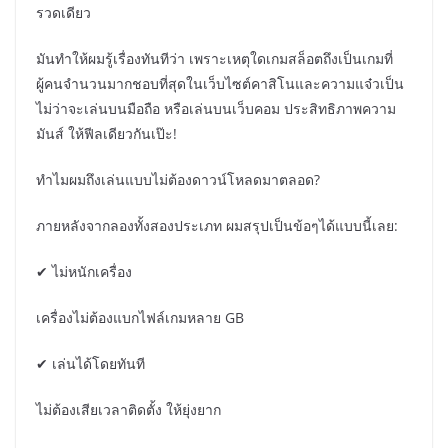
รวดเดียว
มันทำให้ผมรู้เรื่องทันทีว่า เพราะเหตุใดเกมสล็อตถึงเป็นเกมที่
ผู้คนจำนวนมากชอบที่สุดในเว็บไซต์คาสิโนและความแจ๋วเป็น
ไม่ว่าจะเล่นบนมือถือ หรือเล่นบนเว็บคอม ประสิทธิภาพความ
มันส์ ให้ฟีลเดียวกันเป๊ะ!
ทำไมผมถึงเล่นแบบไม่ต้องดาวน์โหลดมาตลอด?
ภายหลังจากลองทั้งสองประเภท ผมสรุปเป็นข้อๆได้แบบนี้เลย:
✔ ไม่หนักเครื่อง
เครื่องไม่ต้องแบกไฟล์เกมหลาย GB
✔ เล่นได้โดยทันที
ไม่ต้องเสียเวลาติดตั้ง ให้ยุ่งยาก