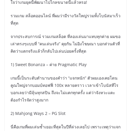
ใจว่าเกมยุคนี้พัฒนาไปไกลขนาดนี้แล้วหรอ!
รวมเกม สล็อตออนไลน์ ที่ผมว่ามีรางวัลใหญ่รวมทั้งโบนัสมาเร็ว
ที่สุด
จากประสบการณ์ รวมเกมสล็อต ที่ลองเล่นมาแทบทุกค่าย ผมขอ
เล่าตรงๆแบบที่ “คนเล่นจริง” คุยกัน ไม่อิงโฆษณา บอกส่วนตัวที่
คิดว่าแตกจริงแล้วก็กลับไปเล่นบ่อยครั้งที่สุด
1) Sweet Bonanza – ค่าย Pragmatic Play
เกมนี้เป็นระดับตำนานของคำว่า “แจกหนัก” ตัวผมเองเคยโดน
คูณใหญ่จากบอมบ์ทอฟฟี่ 100x หลายคราว เวลาเข้าโบนัสทีไร
บอกเลยว่ามีลุ้นทุกสปิน ถึงจะไม่แตกทุกครั้ง แต่ว่าจังหวะแตะ
ต้องกำไรจัดว่าสูงมาก
2) Mahjong Ways 2 – PG Slot
นี่คือเกมที่ผมเล่นซ้ำเยอะที่สุดในปีที่ล่วงเลยไป เพราะเหตุว่าแจก