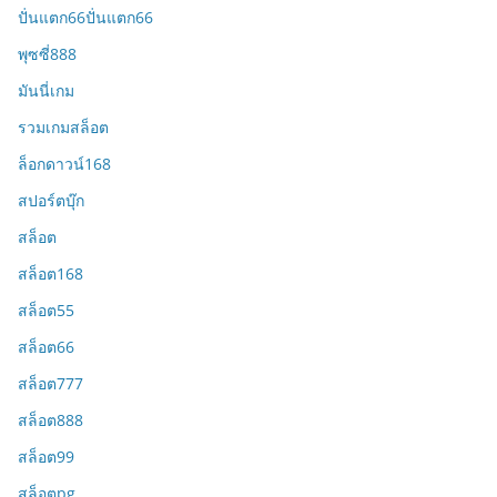
ปั่นแตก66ปั่นแตก66
พุซซี่888
มันนี่เกม
รวมเกมสล็อต
ล็อกดาวน์168
สปอร์ตบุ๊ก
สล็อต
สล็อต168
สล็อต55
สล็อต66
สล็อต777
สล็อต888
สล็อต99
สล็อตpg